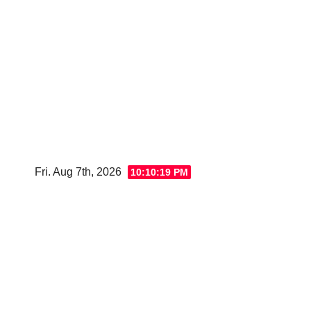
Skip
to
content
Fri. Aug 7th, 2026
10:10:20 PM