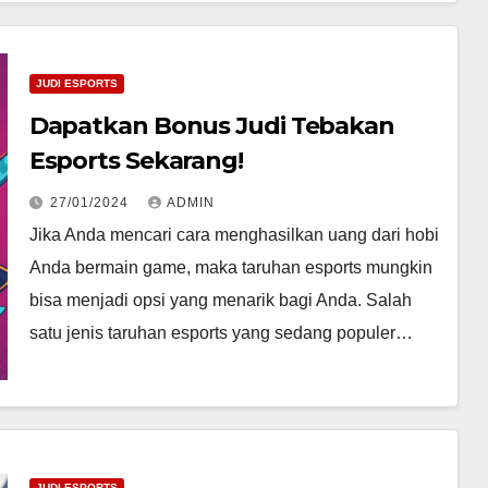
JUDI ESPORTS
Dapatkan Bonus Judi Tebakan
Esports Sekarang!
27/01/2024
ADMIN
Jika Anda mencari cara menghasilkan uang dari hobi
Anda bermain game, maka taruhan esports mungkin
bisa menjadi opsi yang menarik bagi Anda. Salah
satu jenis taruhan esports yang sedang populer…
JUDI ESPORTS