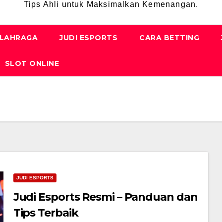
Tips Ahli untuk Maksimalkan Kemenangan.
OLAHRAGA
JUDI ESPORTS
CARA BETTING
SLOT ONLINE
JUDI ESPORTS
Judi Esports Resmi – Panduan dan
Tips Terbaik