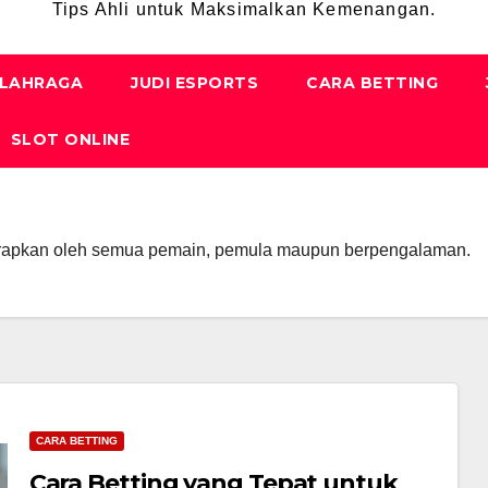
Tips Ahli untuk Maksimalkan Kemenangan.
OLAHRAGA
JUDI ESPORTS
CARA BETTING
SLOT ONLINE
terapkan oleh semua pemain, pemula maupun berpengalaman.
CARA BETTING
Cara Betting yang Tepat untuk