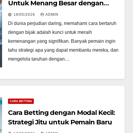
Untuk Menang Besar dengan
Mengelola Taruhan
18/05/2026
ADMIN
Di dunia perjudian daring, memahami cara bertaruh
dengan bijak adalah kunci untuk meraih
kemenangan yang signifikan. Banyak pemain ingin
tahu strategi apa yang dapat membantu mereka, dan
mengelola taruhan dengan…
CARA BETTING
Cara Betting dengan Modal Kecil:
Strategi Jitu untuk Pemain Baru