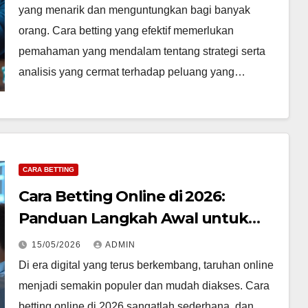
yang menarik dan menguntungkan bagi banyak
orang. Cara betting yang efektif memerlukan
pemahaman yang mendalam tentang strategi serta
analisis yang cermat terhadap peluang yang…
CARA BETTING
Cara Betting Online di 2026:
Panduan Langkah Awal untuk
Taruhan yang Aman
15/05/2026
ADMIN
Di era digital yang terus berkembang, taruhan online
menjadi semakin populer dan mudah diakses. Cara
betting online di 2026 sangatlah sederhana, dan