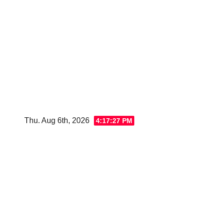
Skip
to
content
Thu. Aug 6th, 2026
4:17:28 PM