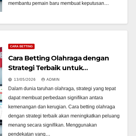
membantu pemain baru membuat keputusan…
CARA BETTING
Cara Betting Olahraga dengan
Strategi Terbaik untuk
Meningkatkan Peluang Menang
13/05/2026
ADMIN
secara Efektif
Dalam dunia taruhan olahraga, strategi yang tepat
dapat membuat perbedaan signifikan antara
kemenangan dan kerugian. Cara betting olahraga
dengan strategi terbaik akan meningkatkan peluang
menang secara signifikan. Menggunakan
pendekatan yang…