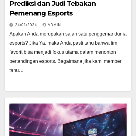
Prediksi dan Judi Tebakan
Pemenang Esports
24/01/2024
ADMIN
Apakah Anda merupakan salah satu penggemar dunia
esports? Jika Ya, maka Anda pasti tahu bahwa tim
favorit bisa menjadi fokus utama dalam menonton
pertandingan esports. Bagaimana jika kami memberi
tahu…