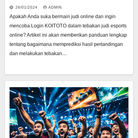
26/01/2024
ADMIN
Apakah Anda suka bermain judi online dan ingin
mencoba Login KOITOTO dalam tebakan judi esports
online? Artikel ini akan memberikan panduan lengkap
tentang bagaimana memprediksi hasil pertandingan
dan melakukan tebakan…