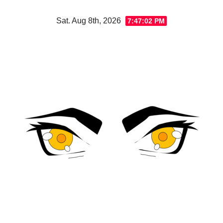
Skip
Sat. Aug 8th, 2026
7:47:04 PM
to
content