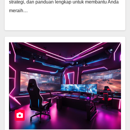
strategi, dan panduan lengkap untuk membantu Anda
meraih…