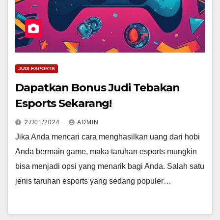
JUDI ESPORTS
Dapatkan Bonus Judi Tebakan
Esports Sekarang!
27/01/2024
ADMIN
Jika Anda mencari cara menghasilkan uang dari hobi
Anda bermain game, maka taruhan esports mungkin
bisa menjadi opsi yang menarik bagi Anda. Salah satu
jenis taruhan esports yang sedang populer…