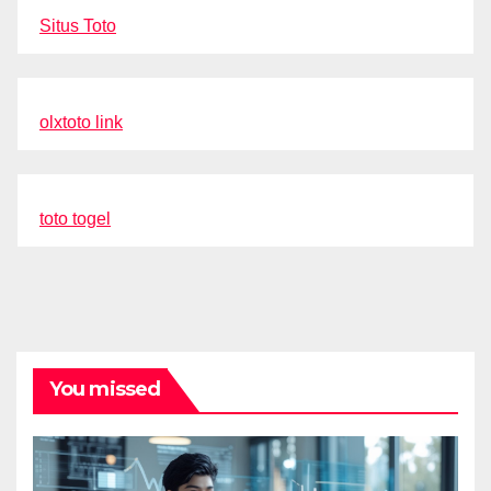
Situs Toto
olxtoto link
toto togel
You missed