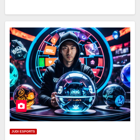
JUDI ESPORTS