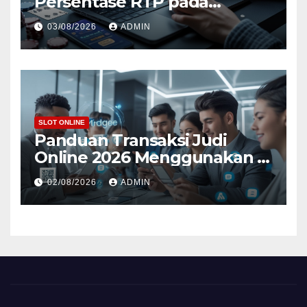
Persentase RTP pada
Berbagai Permainan Judi
03/08/2026
ADMIN
Online 2026
SLOT ONLINE
Panduan Transaksi Judi
Online 2026 Menggunakan E-
Wallet dan Metode
02/08/2026
ADMIN
Pembayaran Digital Tercepat