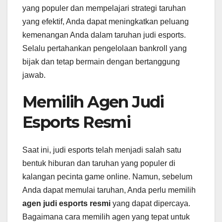
yang populer dan mempelajari strategi taruhan
yang efektif, Anda dapat meningkatkan peluang
kemenangan Anda dalam taruhan judi esports.
Selalu pertahankan pengelolaan bankroll yang
bijak dan tetap bermain dengan bertanggung
jawab.
Memilih Agen Judi
Esports Resmi
Saat ini, judi esports telah menjadi salah satu
bentuk hiburan dan taruhan yang populer di
kalangan pecinta game online. Namun, sebelum
Anda dapat memulai taruhan, Anda perlu memilih
agen judi esports resmi
yang dapat dipercaya.
Bagaimana cara memilih agen yang tepat untuk