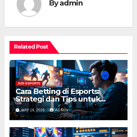
By
admin
Related Post
JUDI ESPORTS
Cara Betting di Esports:
Strategi dan Tips untuk
Menang Besar
MAY 19, 2026
ADMIN