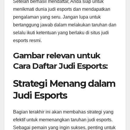
Setelah berhasil mendaftar, Anda siap untuk
menikmati dunia judi esports dan mendapatkan
pengalaman yang seru. Jangan lupa untuk
bertanggung jawab dalam melakukan taruhan dan
selalu ikuti ketentuan yang berlaku di situs judi
esports resmi.
Gambar relevan untuk
Cara Daftar Judi Esports:
Strategi Menang dalam
Judi Esports
Bagian terakhir ini akan membahas strategi yang
efektif untuk memenangkan taruhan judi esports.
Sebagai pemain yang ingin sukses, penting untuk