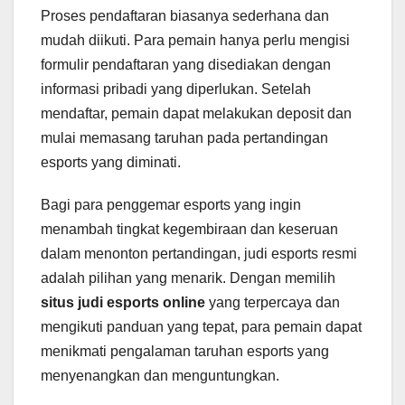
Proses pendaftaran biasanya sederhana dan
mudah diikuti. Para pemain hanya perlu mengisi
formulir pendaftaran yang disediakan dengan
informasi pribadi yang diperlukan. Setelah
mendaftar, pemain dapat melakukan deposit dan
mulai memasang taruhan pada pertandingan
esports yang diminati.
Bagi para penggemar esports yang ingin
menambah tingkat kegembiraan dan keseruan
dalam menonton pertandingan, judi esports resmi
adalah pilihan yang menarik. Dengan memilih
situs judi esports online
yang terpercaya dan
mengikuti panduan yang tepat, para pemain dapat
menikmati pengalaman taruhan esports yang
menyenangkan dan menguntungkan.