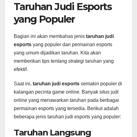
Taruhan Judi Esports
yang Populer
Bagian ini akan membahas jenis
taruhan judi
esports
yang populer dan permainan esports
yang umum dijadikan taruhan. Kita akan
memberikan tips tentang strategi taruhan yang
efektif.
Saat ini,
taruhan judi esports
semakin populer di
kalangan pecinta game online. Banyak situs judi
online yang menawarkan taruhan pada berbagai
permainan esports yang tersedia. Berikut adalah
beberapa jenis taruhan judi esports yang populer:
Taruhan Langsung