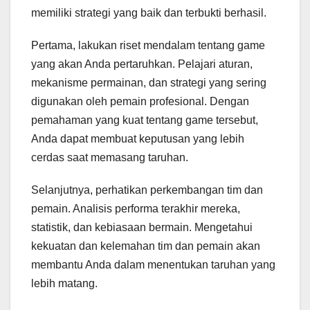
memiliki strategi yang baik dan terbukti berhasil.
Pertama, lakukan riset mendalam tentang game
yang akan Anda pertaruhkan. Pelajari aturan,
mekanisme permainan, dan strategi yang sering
digunakan oleh pemain profesional. Dengan
pemahaman yang kuat tentang game tersebut,
Anda dapat membuat keputusan yang lebih
cerdas saat memasang taruhan.
Selanjutnya, perhatikan perkembangan tim dan
pemain. Analisis performa terakhir mereka,
statistik, dan kebiasaan bermain. Mengetahui
kekuatan dan kelemahan tim dan pemain akan
membantu Anda dalam menentukan taruhan yang
lebih matang.