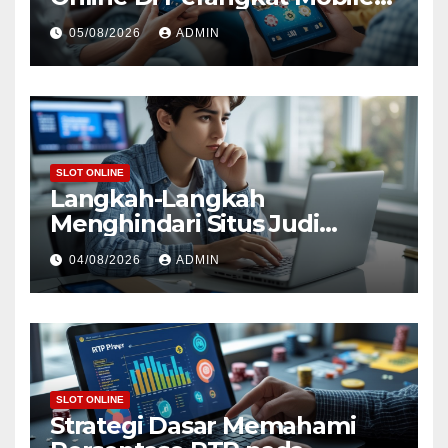
Dengan Pengalaman
05/08/2026
ADMIN
Pengguna Terbaik 2026
SLOT ONLINE
Langkah-Langkah
Menghindari Situs Judi
Online Penipu yang Marak di
04/08/2026
ADMIN
Tahun 2026
SLOT ONLINE
Strategi Dasar Memahami