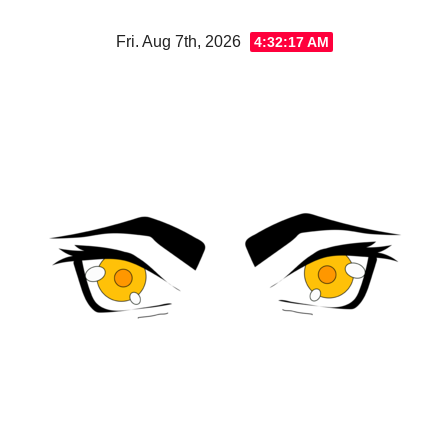
Skip
Fri. Aug 7th, 2026
4:32:18 AM
to
content