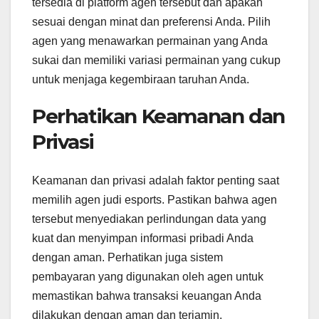
tersedia di platform agen tersebut dan apakah
sesuai dengan minat dan preferensi Anda. Pilih
agen yang menawarkan permainan yang Anda
sukai dan memiliki variasi permainan yang cukup
untuk menjaga kegembiraan taruhan Anda.
Perhatikan Keamanan dan
Privasi
Keamanan dan privasi adalah faktor penting saat
memilih agen judi esports. Pastikan bahwa agen
tersebut menyediakan perlindungan data yang
kuat dan menyimpan informasi pribadi Anda
dengan aman. Perhatikan juga sistem
pembayaran yang digunakan oleh agen untuk
memastikan bahwa transaksi keuangan Anda
dilakukan dengan aman dan terjamin.