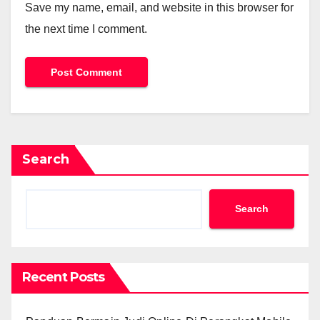
Save my name, email, and website in this browser for
the next time I comment.
Search
Search
Recent Posts