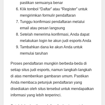
pastikan semuanya benar
Klik tombol “Daftar” atau “Register” untuk
mengirimkan formulir pendaftaran
Tunggu konfirmasi pendaftaran melalui
email atau pesan langsung
Setelah menerima konfirmasi, Anda dapat
melakukan login ke akun judi esports Anda
Tambahkan dana ke akun Anda untuk
memulai taruhan
Proses pendaftaran mungkin berbeda-beda di
setiap situs judi esports, namun langkah-langkah
di atas memberikan gambaran umum. Pastikan
Anda membaca petunjuk pendaftaran yang
disediakan oleh situs tersebut untuk mendapatkan
informasi yang lebih terperinci.