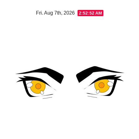
Skip
Fri. Aug 7th, 2026
2:52:53 AM
to
content