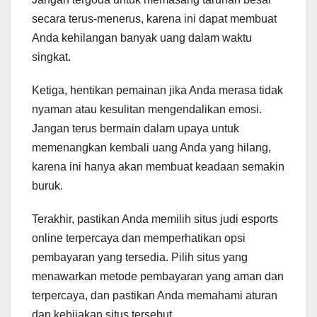
secara terus-menerus, karena ini dapat membuat
Anda kehilangan banyak uang dalam waktu
singkat.
Ketiga, hentikan pemainan jika Anda merasa tidak
nyaman atau kesulitan mengendalikan emosi.
Jangan terus bermain dalam upaya untuk
memenangkan kembali uang Anda yang hilang,
karena ini hanya akan membuat keadaan semakin
buruk.
Terakhir, pastikan Anda memilih situs judi esports
online terpercaya dan memperhatikan opsi
pembayaran yang tersedia. Pilih situs yang
menawarkan metode pembayaran yang aman dan
terpercaya, dan pastikan Anda memahami aturan
dan kebijakan situs tersebut.