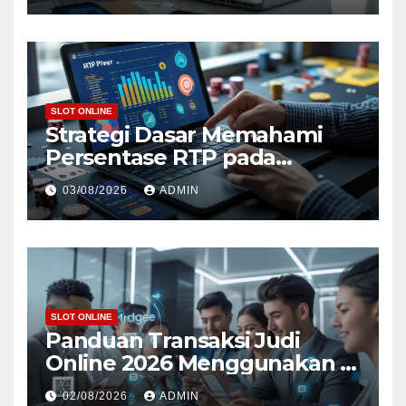
SLOT ONLINE
Strategi Dasar Memahami
Persentase RTP pada
Berbagai Permainan Judi
03/08/2026
ADMIN
Online 2026
SLOT ONLINE
Panduan Transaksi Judi
Online 2026 Menggunakan E-
Wallet dan Metode
02/08/2026
ADMIN