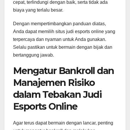
cepat, terlindungi dengan baik, serta tidak ada
biaya yang terlalu besar.
Dengan mempertimbangkan panduan diatas,
Anda dapat memilih situs judi esports online yang
terpercaya dan nyaman untuk Anda gunakan.
Selalu pastikan untuk bermain dengan bijak dan
bertanggung jawab.
Mengatur Bankroll dan
Manajemen Risiko
dalam Tebakan Judi
Esports Online
Agar terus dapat bermain dengan lancar, penting