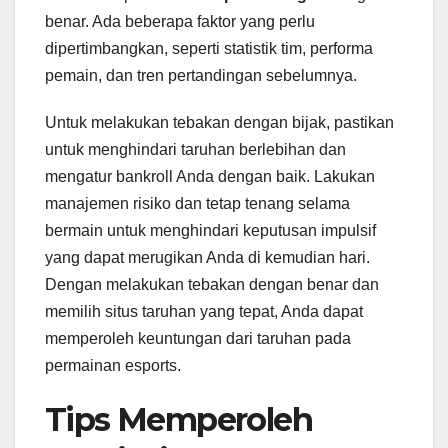
benar. Ada beberapa faktor yang perlu
dipertimbangkan, seperti statistik tim, performa
pemain, dan tren pertandingan sebelumnya.
Untuk melakukan tebakan dengan bijak, pastikan
untuk menghindari taruhan berlebihan dan
mengatur bankroll Anda dengan baik. Lakukan
manajemen risiko dan tetap tenang selama
bermain untuk menghindari keputusan impulsif
yang dapat merugikan Anda di kemudian hari.
Dengan melakukan tebakan dengan benar dan
memilih situs taruhan yang tepat, Anda dapat
memperoleh keuntungan dari taruhan pada
permainan esports.
Tips Memperoleh