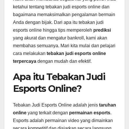
ketahui tentang tebakan judi esports online dan
bagaimana memaksimalkan pengalaman bermain
Anda dengan bijak. Dari apa itu tebakan judi
esports online hingga tips memperoleh
prediksi
yang akurat dan mengatur bankroll, kami akan
membahas semuanya. Mari kita mulai dan pelajari
cara melakukan
tebakan judi esports online
terpercaya
dengan mudah dan efektif.
Apa itu Tebakan Judi
Esports Online?
Tebakan Judi Esports Online adalah jenis
taruhan
online
yang terkait dengan
permainan esports
.
Esports adalah permainan video yang dimainkan
secara kompetitif dan disiarkan secara langsung