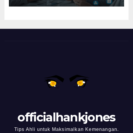
Pembayaran Digital Tercepat
officialhankjones
Tips Ahli untuk Maksimalkan Kemenangan.