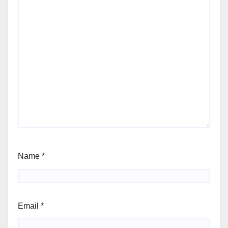
Name
*
Email
*