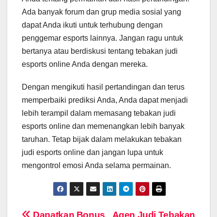
Ada banyak forum dan grup media sosial yang
dapat Anda ikuti untuk terhubung dengan
penggemar esports lainnya. Jangan ragu untuk
bertanya atau berdiskusi tentang tebakan judi
esports online Anda dengan mereka.
Dengan mengikuti hasil pertandingan dan terus
memperbaiki prediksi Anda, Anda dapat menjadi
lebih terampil dalam memasang tebakan judi
esports online dan memenangkan lebih banyak
taruhan. Tetap bijak dalam melakukan tebakan
judi esports online dan jangan lupa untuk
mengontrol emosi Anda selama permainan.
Dapatkan Bonus
Agen Judi Tebakan