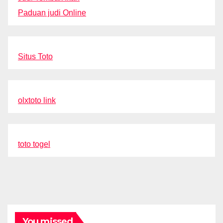
Paduan judi Online
Situs Toto
olxtoto link
toto togel
You missed