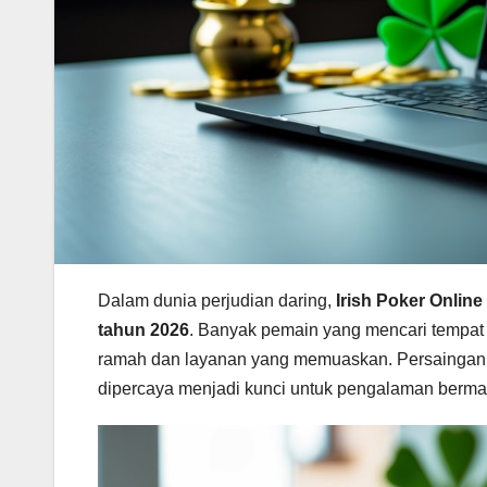
Dalam dunia perjudian daring,
Irish Poker Online
tahun 2026
. Banyak pemain yang mencari tempat
ramah dan layanan yang memuaskan. Persaingan di
dipercaya menjadi kunci untuk pengalaman berm