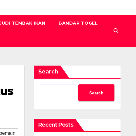
JUDI TEMBAK IKAN
BANDAR TOGEL
Search
tus
Search
Recent Posts
 pemain