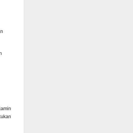
an
n
njamin
kukan