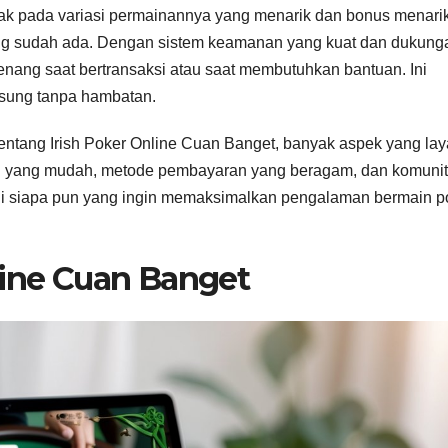
tak pada variasi permainannya yang menarik dan bonus menari
ng sudah ada. Dengan sistem keamanan yang kuat dan dukung
enang saat bertransaksi atau saat membutuhkan bantuan. Ini
gsung tanpa hambatan.
tentang Irish Poker Online Cuan Banget, banyak aspek yang la
ran yang mudah, metode pembayaran yang beragam, dan komuni
bagi siapa pun yang ingin memaksimalkan pengalaman bermain p
line Cuan Banget