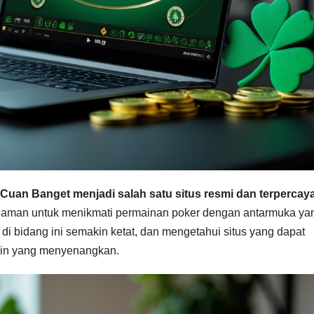
 Cuan Banget menjadi salah satu situs resmi dan terpercaya
 aman untuk menikmati permainan poker dengan antarmuka ya
 bidang ini semakin ketat, dan mengetahui situs yang dapat
ain yang menyenangkan.