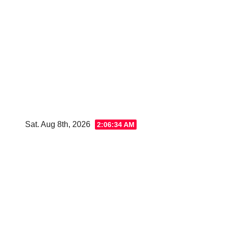
Skip
to
content
Sat. Aug 8th, 2026
2:06:36 AM