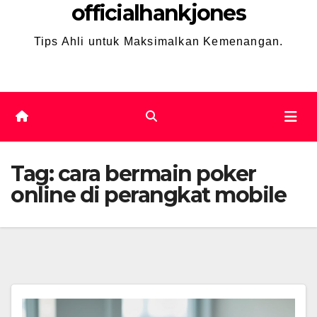
officialhankjones
Tips Ahli untuk Maksimalkan Kemenangan.
Tag:
cara bermain poker
online di perangkat mobile