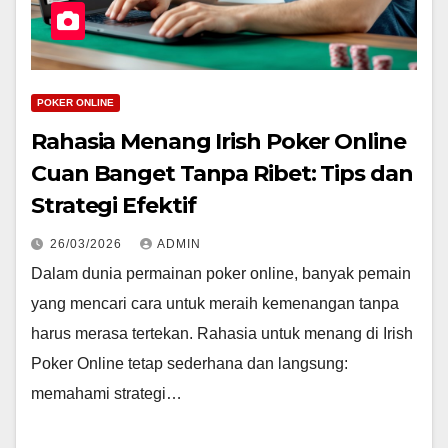
POKER ONLINE
Rahasia Menang Irish Poker Online
Cuan Banget Tanpa Ribet: Tips dan
Strategi Efektif
26/03/2026
ADMIN
Dalam dunia permainan poker online, banyak pemain
yang mencari cara untuk meraih kemenangan tanpa
harus merasa tertekan. Rahasia untuk menang di Irish
Poker Online tetap sederhana dan langsung:
memahami strategi…