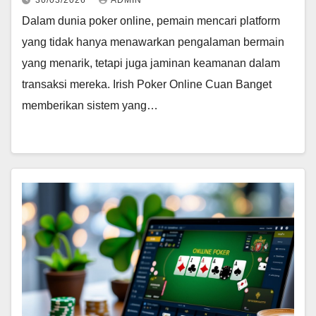
30/03/2026
ADMIN
Dalam dunia poker online, pemain mencari platform
yang tidak hanya menawarkan pengalaman bermain
yang menarik, tetapi juga jaminan keamanan dalam
transaksi mereka. Irish Poker Online Cuan Banget
memberikan sistem yang…