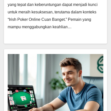
yang tepat dan keberuntungan dapat menjadi kunci
untuk meraih kesuksesan, terutama dalam konteks
“Irish Poker Online Cuan Banget.” Pemain yang
mampu menggabungkan keahlian…