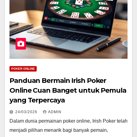
POKER ONLINE
Panduan Bermain Irish Poker
Online Cuan Banget untuk Pemula
yang Terpercaya
24/03/2026
ADMIN
Dalam dunia permainan poker online, Irish Poker telah
menjadi pilihan menarik bagi banyak pemain,