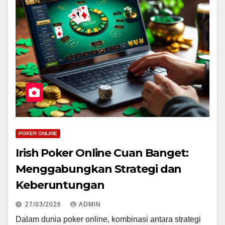
POKER ONLINE
Irish Poker Online Cuan Banget:
Menggabungkan Strategi dan
Keberuntungan
27/03/2026
ADMIN
Dalam dunia poker online, kombinasi antara strategi