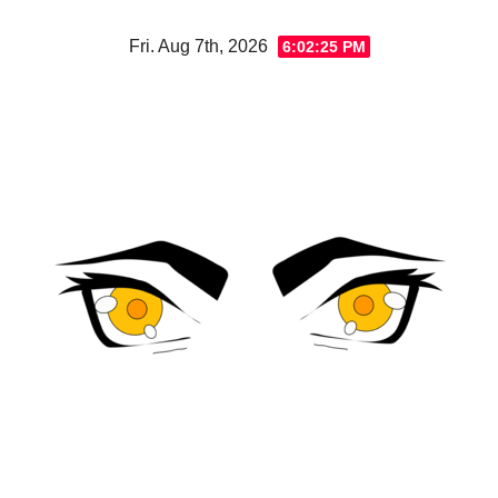
Skip
Fri. Aug 7th, 2026
6:02:26 PM
to
content