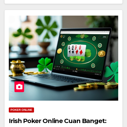
POKER ONLINE
Irish Poker Online Cuan Banget: