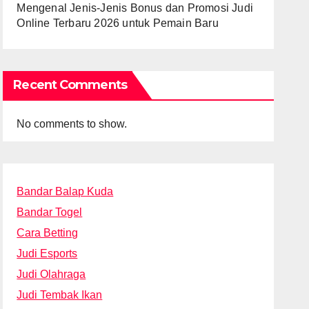
Mengenal Jenis-Jenis Bonus dan Promosi Judi
Online Terbaru 2026 untuk Pemain Baru
Recent Comments
No comments to show.
Bandar Balap Kuda
Bandar Togel
Cara Betting
Judi Esports
Judi Olahraga
Judi Tembak Ikan