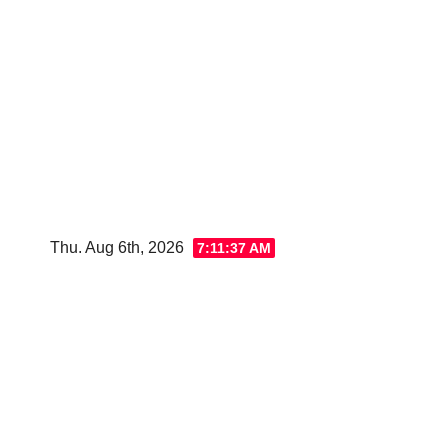
Skip
to
content
Thu. Aug 6th, 2026
7:11:38 AM