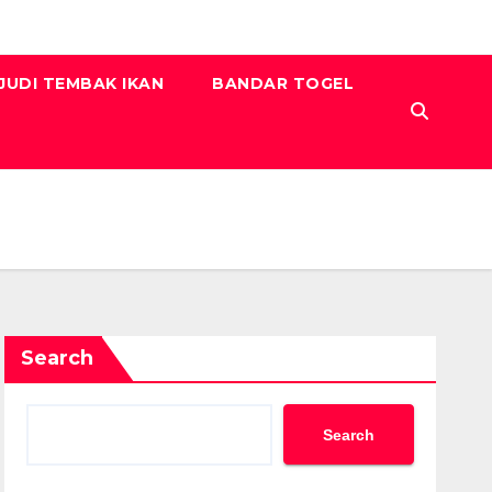
JUDI TEMBAK IKAN
BANDAR TOGEL
Search
Search