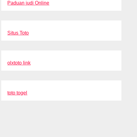
Paduan judi Online
Situs Toto
olxtoto link
toto togel