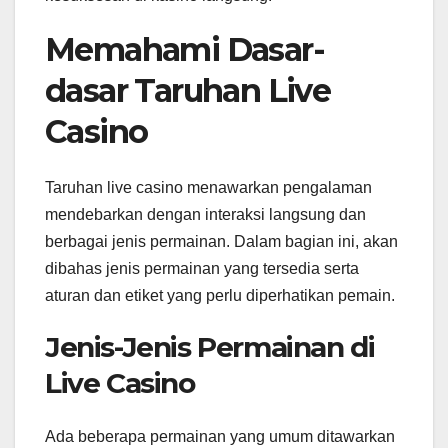
Memahami Dasar-
dasar Taruhan Live
Casino
Taruhan live casino menawarkan pengalaman
mendebarkan dengan interaksi langsung dan
berbagai jenis permainan. Dalam bagian ini, akan
dibahas jenis permainan yang tersedia serta
aturan dan etiket yang perlu diperhatikan pemain.
Jenis-Jenis Permainan di
Live Casino
Ada beberapa permainan yang umum ditawarkan