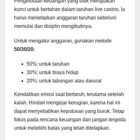
Pengelolaan keuangan yang baik merupakan
kunci untuk bertahan dalam taruhan live casino. Ia
harus menetapkan anggaran taruhan sebelum
memulai dan disiplin mengikutinya.
Untuk mengatur anggaran, gunakan metode
50/30/20
:
50%: untuk taruhan
30%: untuk biaya hidup
20%: untuk tabungan atau darurat
Kendalikan emosi saat bertaruh, terutama setelah
kalah. Hindari mengejar kerugian, karena hal ini
dapat menyebabkan keputusan yang buruk. Tetap
fokus pada rencana keuangan dan jangan tergoda
untuk melebihi batas yang telah ditetapkan.