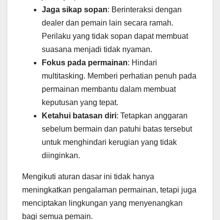
Jaga sikap sopan
: Berinteraksi dengan
dealer dan pemain lain secara ramah.
Perilaku yang tidak sopan dapat membuat
suasana menjadi tidak nyaman.
Fokus pada permainan
: Hindari
multitasking. Memberi perhatian penuh pada
permainan membantu dalam membuat
keputusan yang tepat.
Ketahui batasan diri
: Tetapkan anggaran
sebelum bermain dan patuhi batas tersebut
untuk menghindari kerugian yang tidak
diinginkan.
Mengikuti aturan dasar ini tidak hanya
meningkatkan pengalaman permainan, tetapi juga
menciptakan lingkungan yang menyenangkan
bagi semua pemain.