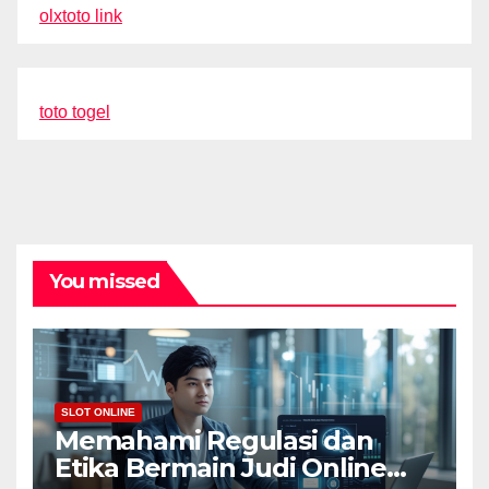
olxtoto link
toto togel
You missed
SLOT ONLINE
Memahami Regulasi dan
Etika Bermain Judi Online