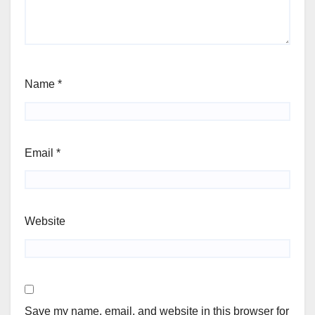
Name
*
Email
*
Website
Save my name, email, and website in this browser for