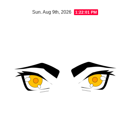
Skip
Sun. Aug 9th, 2026
1:22:02 PM
to
content