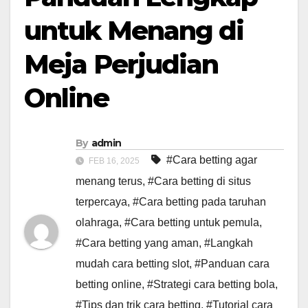
untuk Menang di
Meja Perjudian
Online
By
admin
#Cara betting agar
FEB 16, 2025
menang terus
,
#Cara betting di situs
terpercaya
,
#Cara betting pada taruhan
olahraga
,
#Cara betting untuk pemula
,
#Cara betting yang aman
,
#Langkah
mudah cara betting slot
,
#Panduan cara
betting online
,
#Strategi cara betting bola
,
#Tips dan trik cara betting
,
#Tutorial cara