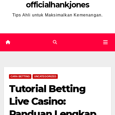
officialhankjones
Tips Ahli untuk Maksimalkan Kemenangan.
CARA BETTING
UNCATEGORIZED
Tutorial Betting
Live Casino:
Panduan Lengkap