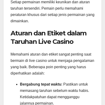
Setiap permainan memiliki keunikan dan aturan
taruhan tersendiri. Pemain perlu memahami
peraturan khusus dari setiap jenis permainan yang
dimainkan.
Aturan dan Etiket dalam
Taruhan Live Casino
Memahami aturan dan etiket sangat penting saat
bermain di live casino untuk menjaga pengalaman
yang baik. Beberapa poin penting yang harus
diperhatikan adalah:
Bergabung tepat waktu
: Pastikan untuk
memasang taruhan sebelum waktu habis.
Ketidakpatuhan dapat mengganggu
jalannya permainan.