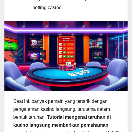
betting casino
Saat ini, banyak pemain yang tertarik dengan
pengalaman kasino langsung, terutama dalam
bentuk taruhan.
Tutorial mengenai taruhan di
kasino langsung memberikan pemahaman