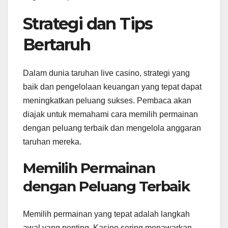
Strategi dan Tips
Bertaruh
Dalam dunia taruhan live casino, strategi yang
baik dan pengelolaan keuangan yang tepat dapat
meningkatkan peluang sukses. Pembaca akan
diajak untuk memahami cara memilih permainan
dengan peluang terbaik dan mengelola anggaran
taruhan mereka.
Memilih Permainan
dengan Peluang Terbaik
Memilih permainan yang tepat adalah langkah
awal yang penting. Kasino sering menawarkan