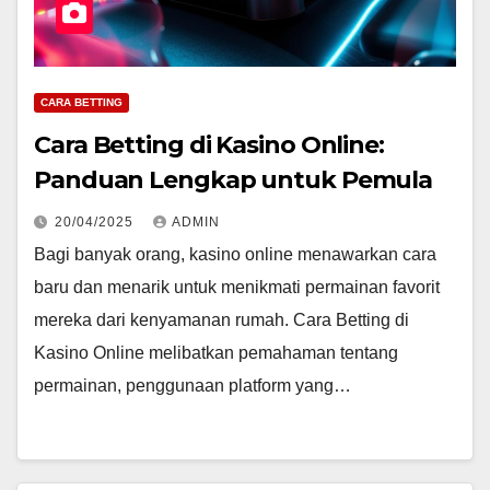
CARA BETTING
Cara Betting di Kasino Online:
Panduan Lengkap untuk Pemula
20/04/2025
ADMIN
Bagi banyak orang, kasino online menawarkan cara
baru dan menarik untuk menikmati permainan favorit
mereka dari kenyamanan rumah. Cara Betting di
Kasino Online melibatkan pemahaman tentang
permainan, penggunaan platform yang…