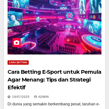
CARA BETTING
Cara Betting E-Sport untuk Pemula
Agar Menang: Tips dan Strategi
Efektif
19/07/2025
ADMIN
Di dunia yang semakin berkembang pesat, taruhan e-