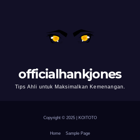
officialhankjones
Tips Ahli untuk Maksimalkan Kemenangan.
Copyright © 2025 |
KOITOTO
Home
Sample Page