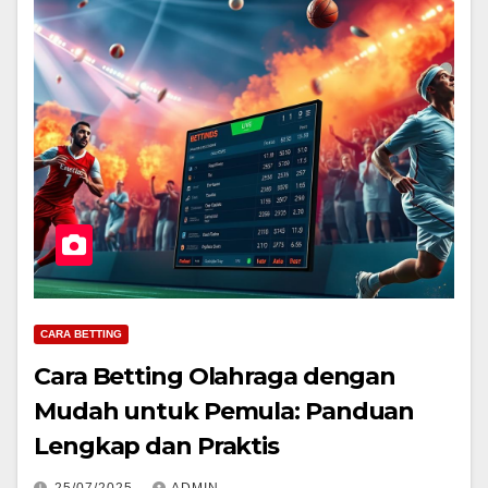
CARA BETTING
Cara Betting Olahraga dengan
Mudah untuk Pemula: Panduan
Lengkap dan Praktis