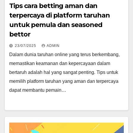
Tips cara betting aman dan
terpercaya di platform taruhan
untuk pemula dan seasoned
bettor
23/07/2025
ADMIN
Dalam dunia taruhan online yang terus berkembang,
memastikan keamanan dan kepercayaan dalam
bertaruh adalah hal yang sangat penting. Tips untuk
memilih platform taruhan yang aman dan terpercaya
dapat membantu pemain…