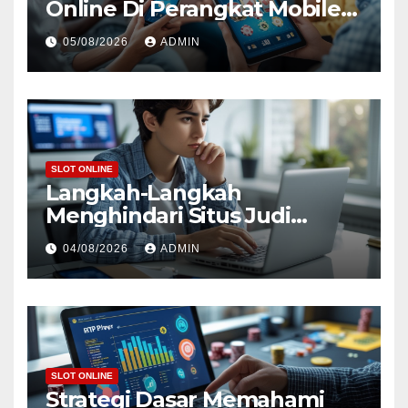
Online Di Perangkat Mobile
Dengan Pengalaman
05/08/2026
ADMIN
Pengguna Terbaik 2026
SLOT ONLINE
Langkah-Langkah
Menghindari Situs Judi
Online Penipu yang Marak di
04/08/2026
ADMIN
Tahun 2026
SLOT ONLINE
Strategi Dasar Memahami