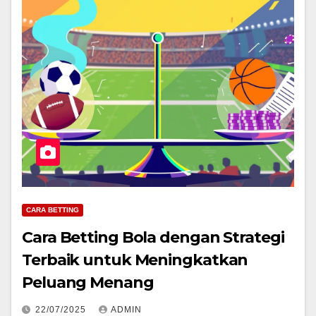
CARA BETTING
Cara Betting Bola dengan Strategi
Terbaik untuk Meningkatkan
Peluang Menang
22/07/2025
ADMIN