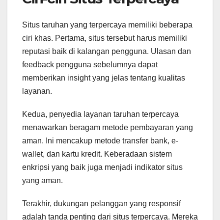
Situs taruhan yang terpercaya memiliki beberapa
ciri khas. Pertama, situs tersebut harus memiliki
reputasi baik di kalangan pengguna. Ulasan dan
feedback pengguna sebelumnya dapat
memberikan insight yang jelas tentang kualitas
layanan.
Kedua, penyedia layanan taruhan terpercaya
menawarkan beragam metode pembayaran yang
aman. Ini mencakup metode transfer bank, e-
wallet, dan kartu kredit. Keberadaan sistem
enkripsi yang baik juga menjadi indikator situs
yang aman.
Terakhir, dukungan pelanggan yang responsif
adalah tanda penting dari situs terpercaya. Mereka