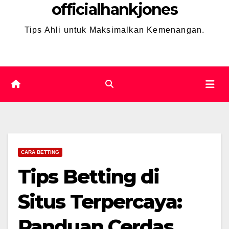
officialhankjones
Tips Ahli untuk Maksimalkan Kemenangan.
CARA BETTING
Tips Betting di
Situs Terpercaya:
Panduan Cerdas