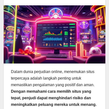
Dalam dunia perjudian online, menemukan situs
terpercaya adalah langkah penting untuk
memastikan pengalaman yang positif dan aman.
Dengan memahami cara memilih situs yang
tepat, penjudi dapat menghindari risiko dan
meningkatkan peluang mereka untuk menang.