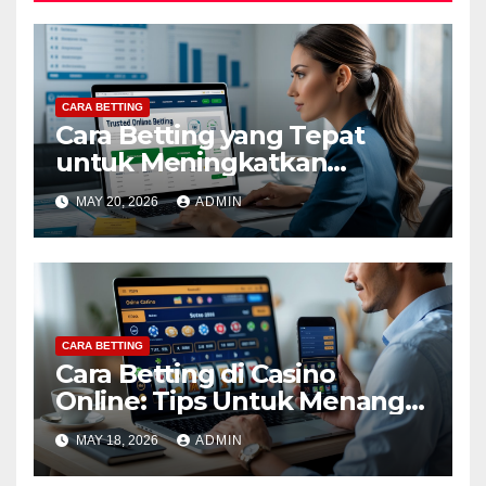
CARA BETTING
Cara Betting yang Tepat
untuk Meningkatkan
Kemenangan Anda di Situs
MAY 20, 2026
ADMIN
Terpercaya dan Sukses
dalam Permainan
CARA BETTING
Cara Betting di Casino
Online: Tips Untuk Menang
Besar dengan Mengelola
MAY 18, 2026
ADMIN
Taruhan