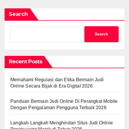
Search
Search
Recent Posts
Memahami Regulasi dan Etika Bermain Judi
Online Secara Bijak di Era Digital 2026
Panduan Bermain Judi Online Di Perangkat Mobile
Dengan Pengalaman Pengguna Terbaik 2026
Langkah-Langkah Menghindari Situs Judi Online