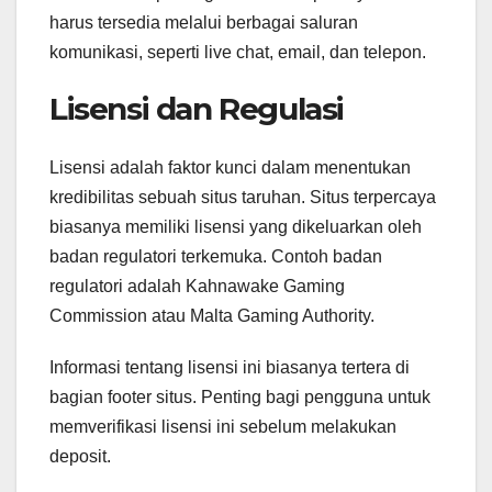
harus tersedia melalui berbagai saluran
komunikasi, seperti live chat, email, dan telepon.
Lisensi dan Regulasi
Lisensi adalah faktor kunci dalam menentukan
kredibilitas sebuah situs taruhan. Situs terpercaya
biasanya memiliki lisensi yang dikeluarkan oleh
badan regulatori terkemuka. Contoh badan
regulatori adalah Kahnawake Gaming
Commission atau Malta Gaming Authority.
Informasi tentang lisensi ini biasanya tertera di
bagian footer situs. Penting bagi pengguna untuk
memverifikasi lisensi ini sebelum melakukan
deposit.