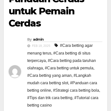
untuk Pemain
Cerdas
By
admin
#Cara betting agar
FEB 18, 2025
menang terus
,
#Cara betting di situs
terpercaya
,
#Cara betting pada taruhan
olahraga
,
#Cara betting untuk pemula
,
#Cara betting yang aman
,
#Langkah
mudah cara betting slot
,
#Panduan cara
betting online
,
#Strategi cara betting bola
,
#Tips dan trik cara betting
,
#Tutorial cara
betting casino