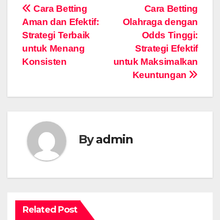
Post
Cara Betting
Cara Betting
Aman dan Efektif:
Olahraga dengan
navigation
Strategi Terbaik
Odds Tinggi:
untuk Menang
Strategi Efektif
Konsisten
untuk Maksimalkan
Keuntungan
By
admin
Related Post