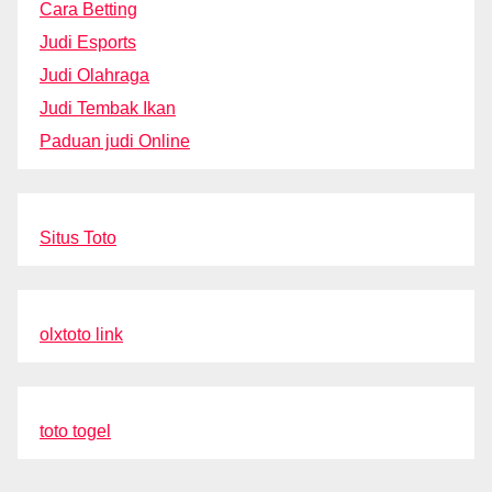
Cara Betting
Judi Esports
Judi Olahraga
Judi Tembak Ikan
Paduan judi Online
Situs Toto
olxtoto link
toto togel