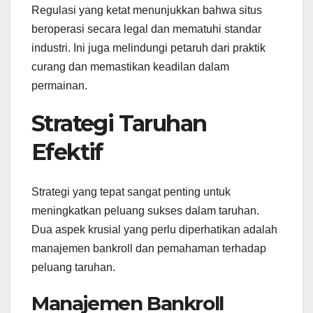
Regulasi yang ketat menunjukkan bahwa situs
beroperasi secara legal dan mematuhi standar
industri. Ini juga melindungi petaruh dari praktik
curang dan memastikan keadilan dalam
permainan.
Strategi Taruhan
Efektif
Strategi yang tepat sangat penting untuk
meningkatkan peluang sukses dalam taruhan.
Dua aspek krusial yang perlu diperhatikan adalah
manajemen bankroll dan pemahaman terhadap
peluang taruhan.
Manajemen Bankroll