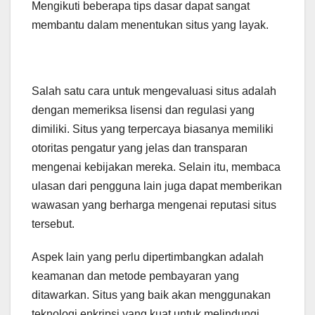
Mengikuti beberapa tips dasar dapat sangat
membantu dalam menentukan situs yang layak.
Salah satu cara untuk mengevaluasi situs adalah
dengan memeriksa lisensi dan regulasi yang
dimiliki. Situs yang terpercaya biasanya memiliki
otoritas pengatur yang jelas dan transparan
mengenai kebijakan mereka. Selain itu, membaca
ulasan dari pengguna lain juga dapat memberikan
wawasan yang berharga mengenai reputasi situs
tersebut.
Aspek lain yang perlu dipertimbangkan adalah
keamanan dan metode pembayaran yang
ditawarkan. Situs yang baik akan menggunakan
teknologi enkripsi yang kuat untuk melindungi