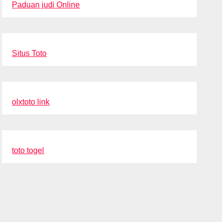
Paduan judi Online
Situs Toto
olxtoto link
toto togel