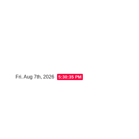
Skip
to
content
Fri. Aug 7th, 2026
5:30:36 PM