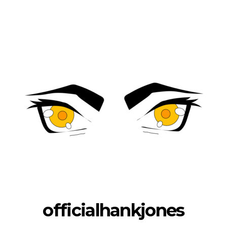
officialhankjones