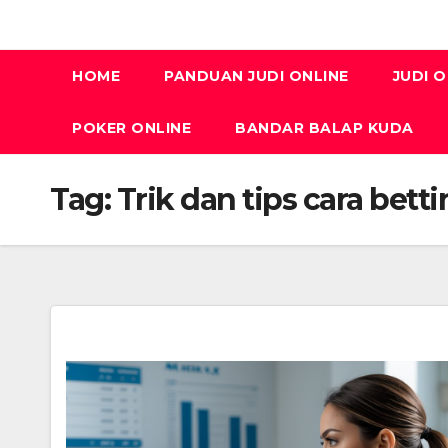
HOME
PANDUAN JUDI ONLINE
JUDI 
POKER ONLINE
BANDAR BALAP KUDA
Tag:
Trik dan tips cara bett