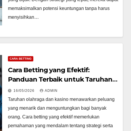
memaksimalkan potensi keuntungan tanpa harus
menyisihkan…
CARA BETTING
Cara Betting yang Efektif:
Panduan Terbaik untuk Taruhan
Olahraga dan Casino
16/05/2026
ADMIN
Taruhan olahraga dan kasino menawarkan peluang
yang menarik dan menguntungkan bagi banyak
orang. Cara betting yang efektif memerlukan
pemahaman yang mendalam tentang strategi serta