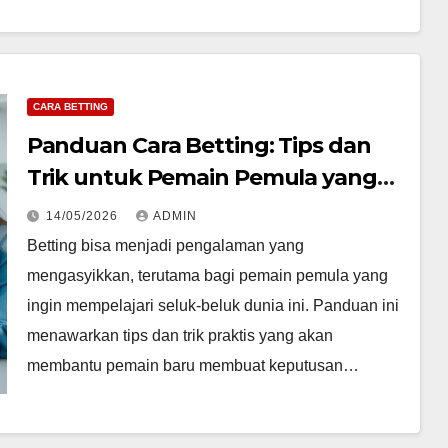
CARA BETTING
Panduan Cara Betting: Tips dan
Trik untuk Pemain Pemula yang
Sukses
14/05/2026
ADMIN
Betting bisa menjadi pengalaman yang
mengasyikkan, terutama bagi pemain pemula yang
ingin mempelajari seluk-beluk dunia ini. Panduan ini
menawarkan tips dan trik praktis yang akan
membantu pemain baru membuat keputusan…