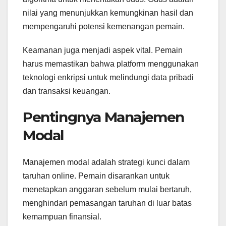
nilai yang menunjukkan kemungkinan hasil dan
mempengaruhi potensi kemenangan pemain.
Keamanan juga menjadi aspek vital. Pemain
harus memastikan bahwa platform menggunakan
teknologi enkripsi untuk melindungi data pribadi
dan transaksi keuangan.
Pentingnya Manajemen
Modal
Manajemen modal adalah strategi kunci dalam
taruhan online. Pemain disarankan untuk
menetapkan anggaran sebelum mulai bertaruh,
menghindari pemasangan taruhan di luar batas
kemampuan finansial.