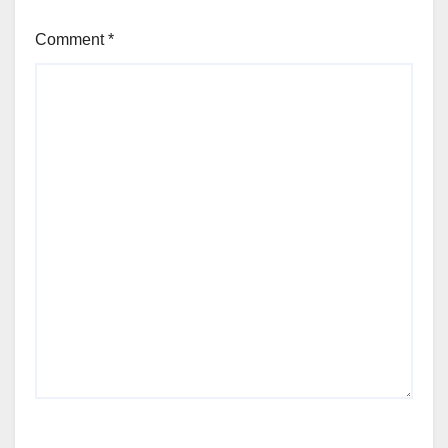
Comment
*