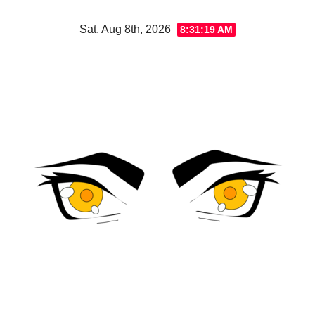
Skip
Sat. Aug 8th, 2026
8:31:20 AM
to
content