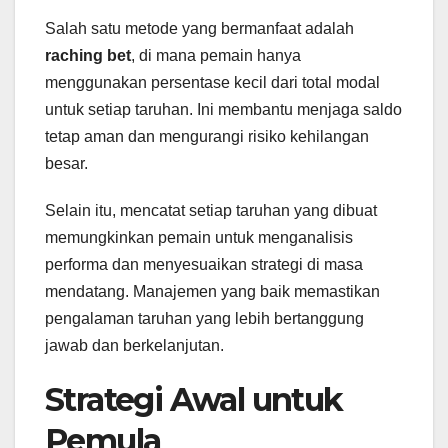
Salah satu metode yang bermanfaat adalah
raching bet
, di mana pemain hanya
menggunakan persentase kecil dari total modal
untuk setiap taruhan. Ini membantu menjaga saldo
tetap aman dan mengurangi risiko kehilangan
besar.
Selain itu, mencatat setiap taruhan yang dibuat
memungkinkan pemain untuk menganalisis
performa dan menyesuaikan strategi di masa
mendatang. Manajemen yang baik memastikan
pengalaman taruhan yang lebih bertanggung
jawab dan berkelanjutan.
Strategi Awal untuk
Pemula