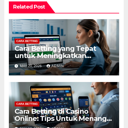
Related Post
CARA BETTING
Cara Betting yang Tepat
untuk Meningkatkan
Kemenangan Anda di Situs
MAY 20, 2026
ADMIN
Terpercaya dan Sukses
dalam Permainan
CARA BETTING
Cara Betting di Casino
Online: Tips Untuk Menang
Besar dengan Mengelola