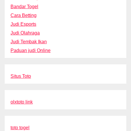
Bandar Togel
Cara Betting
Judi Esports
Judi Olahraga
Judi Tembak Ikan
Paduan judi Online
Situs Toto
olxtoto link
toto togel