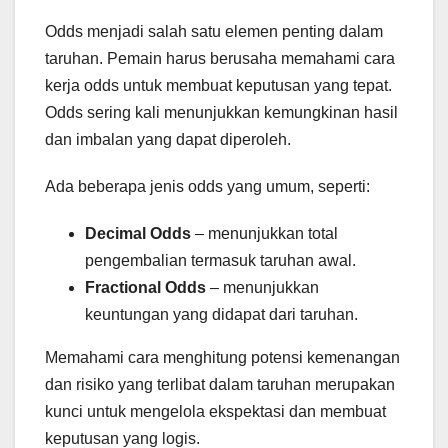
Odds menjadi salah satu elemen penting dalam
taruhan. Pemain harus berusaha memahami cara
kerja odds untuk membuat keputusan yang tepat.
Odds sering kali menunjukkan kemungkinan hasil
dan imbalan yang dapat diperoleh.
Ada beberapa jenis odds yang umum, seperti:
Decimal Odds
– menunjukkan total
pengembalian termasuk taruhan awal.
Fractional Odds
– menunjukkan
keuntungan yang didapat dari taruhan.
Memahami cara menghitung potensi kemenangan
dan risiko yang terlibat dalam taruhan merupakan
kunci untuk mengelola ekspektasi dan membuat
keputusan yang logis.