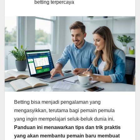
betting terpercaya
Betting bisa menjadi pengalaman yang
mengasyikkan, terutama bagi pemain pemula
yang ingin mempelajari seluk-beluk dunia ini.
Panduan ini menawarkan tips dan trik praktis
yang akan membantu pemain baru membuat