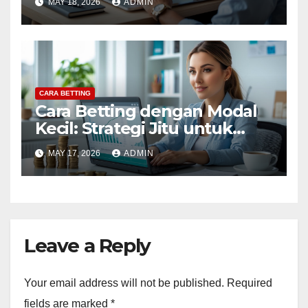
MAY 18, 2026
ADMIN
Taruhan
CARA BETTING
Cara Betting dengan Modal
Kecil: Strategi Jitu untuk
Pemain Baru
MAY 17, 2026
ADMIN
Leave a Reply
Your email address will not be published.
Required
fields are marked
*