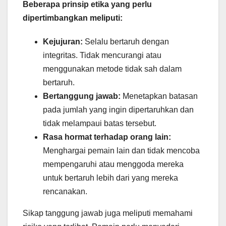
Beberapa prinsip etika yang perlu
dipertimbangkan meliputi:
Kejujuran:
Selalu bertaruh dengan
integritas. Tidak mencurangi atau
menggunakan metode tidak sah dalam
bertaruh.
Bertanggung jawab:
Menetapkan batasan
pada jumlah yang ingin dipertaruhkan dan
tidak melampaui batas tersebut.
Rasa hormat terhadap orang lain:
Menghargai pemain lain dan tidak mencoba
mempengaruhi atau menggoda mereka
untuk bertaruh lebih dari yang mereka
rencanakan.
Sikap tanggung jawab juga meliputi memahami