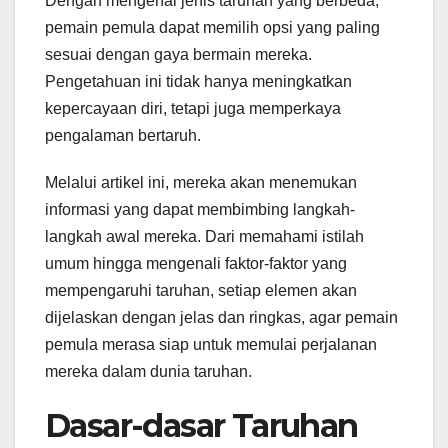
Dengan mengenal jenis taruhan yang berbeda,
pemain pemula dapat memilih opsi yang paling
sesuai dengan gaya bermain mereka.
Pengetahuan ini tidak hanya meningkatkan
kepercayaan diri, tetapi juga memperkaya
pengalaman bertaruh.
Melalui artikel ini, mereka akan menemukan
informasi yang dapat membimbing langkah-
langkah awal mereka. Dari memahami istilah
umum hingga mengenali faktor-faktor yang
mempengaruhi taruhan, setiap elemen akan
dijelaskan dengan jelas dan ringkas, agar pemain
pemula merasa siap untuk memulai perjalanan
mereka dalam dunia taruhan.
Dasar-dasar Taruhan