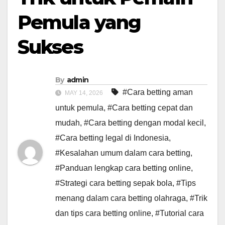
Pemula yang
Sukses
By
admin
#Cara betting aman
MAY 14, 2026
untuk pemula
,
#Cara betting cepat dan
mudah
,
#Cara betting dengan modal kecil
,
#Cara betting legal di Indonesia
,
#Kesalahan umum dalam cara betting
,
#Panduan lengkap cara betting online
,
#Strategi cara betting sepak bola
,
#Tips
menang dalam cara betting olahraga
,
#Trik
dan tips cara betting online
,
#Tutorial cara