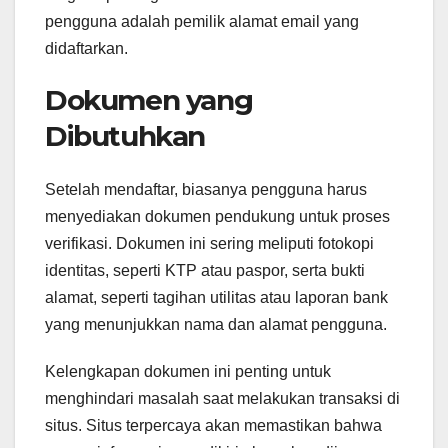
pengguna adalah pemilik alamat email yang
didaftarkan.
Dokumen yang
Dibutuhkan
Setelah mendaftar, biasanya pengguna harus
menyediakan dokumen pendukung untuk proses
verifikasi. Dokumen ini sering meliputi fotokopi
identitas, seperti KTP atau paspor, serta bukti
alamat, seperti tagihan utilitas atau laporan bank
yang menunjukkan nama dan alamat pengguna.
Kelengkapan dokumen ini penting untuk
menghindari masalah saat melakukan transaksi di
situs. Situs terpercaya akan memastikan bahwa