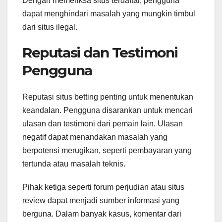
Dengan memeriksa situs terdaftar, pengguna
dapat menghindari masalah yang mungkin timbul
dari situs ilegal.
Reputasi dan Testimoni
Pengguna
Reputasi situs betting penting untuk menentukan
keandalan. Pengguna disarankan untuk mencari
ulasan dan testimoni dari pemain lain. Ulasan
negatif dapat menandakan masalah yang
berpotensi merugikan, seperti pembayaran yang
tertunda atau masalah teknis.
Pihak ketiga seperti forum perjudian atau situs
review dapat menjadi sumber informasi yang
berguna. Dalam banyak kasus, komentar dari