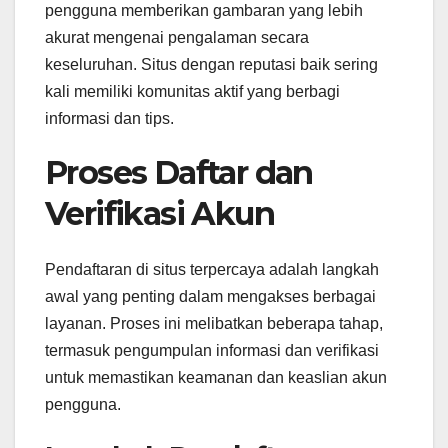
pengguna memberikan gambaran yang lebih
akurat mengenai pengalaman secara
keseluruhan. Situs dengan reputasi baik sering
kali memiliki komunitas aktif yang berbagi
informasi dan tips.
Proses Daftar dan
Verifikasi Akun
Pendaftaran di situs terpercaya adalah langkah
awal yang penting dalam mengakses berbagai
layanan. Proses ini melibatkan beberapa tahap,
termasuk pengumpulan informasi dan verifikasi
untuk memastikan keamanan dan keaslian akun
pengguna.