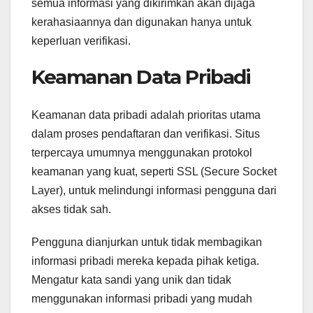
semua informasi yang dikirimkan akan dijaga
kerahasiaannya dan digunakan hanya untuk
keperluan verifikasi.
Keamanan Data Pribadi
Keamanan data pribadi adalah prioritas utama
dalam proses pendaftaran dan verifikasi. Situs
terpercaya umumnya menggunakan protokol
keamanan yang kuat, seperti SSL (Secure Socket
Layer), untuk melindungi informasi pengguna dari
akses tidak sah.
Pengguna dianjurkan untuk tidak membagikan
informasi pribadi mereka kepada pihak ketiga.
Mengatur kata sandi yang unik dan tidak
menggunakan informasi pribadi yang mudah