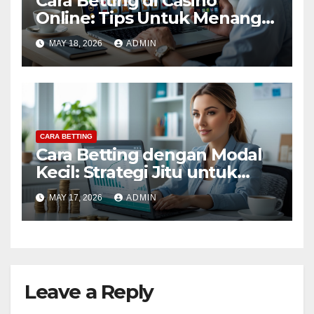
Cara Betting di Casino
Online: Tips Untuk Menang
Besar dengan Mengelola
MAY 18, 2026
ADMIN
Taruhan
CARA BETTING
Cara Betting dengan Modal
Kecil: Strategi Jitu untuk
Pemain Baru
MAY 17, 2026
ADMIN
Leave a Reply