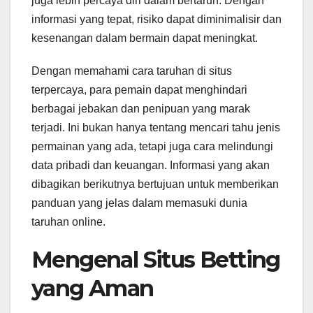
juga lebih percaya diri dalam bertaruh. Dengan
informasi yang tepat, risiko dapat diminimalisir dan
kesenangan dalam bermain dapat meningkat.
Dengan memahami cara taruhan di situs
terpercaya, para pemain dapat menghindari
berbagai jebakan dan penipuan yang marak
terjadi. Ini bukan hanya tentang mencari tahu jenis
permainan yang ada, tetapi juga cara melindungi
data pribadi dan keuangan. Informasi yang akan
dibagikan berikutnya bertujuan untuk memberikan
panduan yang jelas dalam memasuki dunia
taruhan online.
Mengenal Situs Betting
yang Aman