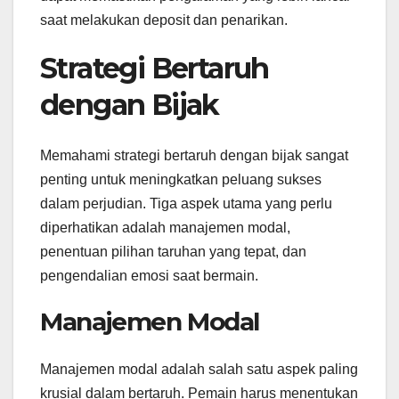
saat melakukan deposit dan penarikan.
Strategi Bertaruh
dengan Bijak
Memahami strategi bertaruh dengan bijak sangat
penting untuk meningkatkan peluang sukses
dalam perjudian. Tiga aspek utama yang perlu
diperhatikan adalah manajemen modal,
penentuan pilihan taruhan yang tepat, dan
pengendalian emosi saat bermain.
Manajemen Modal
Manajemen modal adalah salah satu aspek paling
krusial dalam bertaruh. Pemain harus menentukan