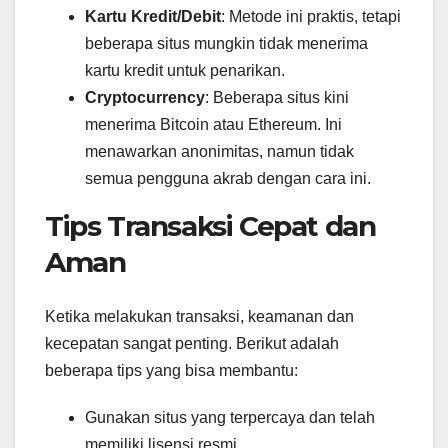
Kartu Kredit/Debit
: Metode ini praktis, tetapi
beberapa situs mungkin tidak menerima
kartu kredit untuk penarikan.
Cryptocurrency
: Beberapa situs kini
menerima Bitcoin atau Ethereum. Ini
menawarkan anonimitas, namun tidak
semua pengguna akrab dengan cara ini.
Tips Transaksi Cepat dan
Aman
Ketika melakukan transaksi, keamanan dan
kecepatan sangat penting. Berikut adalah
beberapa tips yang bisa membantu:
Gunakan situs yang terpercaya dan telah
memiliki lisensi resmi.