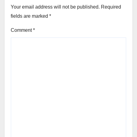
Your email address will not be published.
Required
fields are marked
*
Comment
*