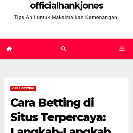
officialhankjones
Tips Ahli untuk Maksimalkan Kemenangan.
CARA BETTING
Cara Betting di
Situs Terpercaya:
Langkah-Langkah