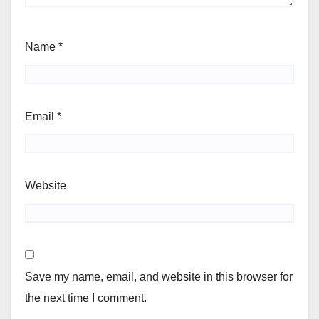
Name
*
Email
*
Website
Save my name, email, and website in this browser for
the next time I comment.