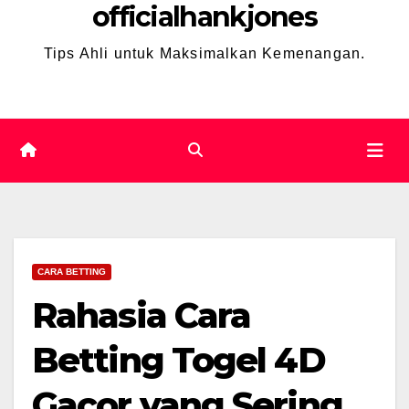
officialhankjones
Tips Ahli untuk Maksimalkan Kemenangan.
CARA BETTING
Rahasia Cara
Betting Togel 4D
Gacor yang Sering