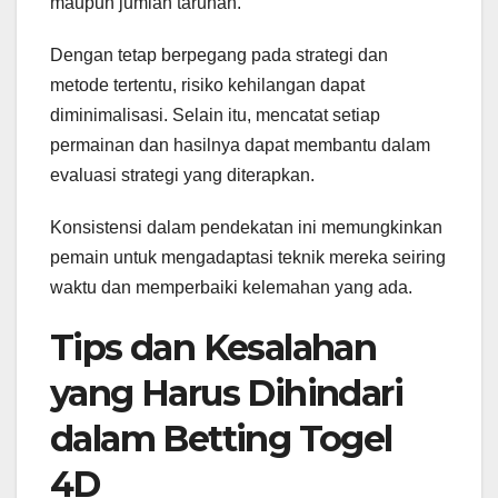
maupun jumlah taruhan.
Dengan tetap berpegang pada strategi dan
metode tertentu, risiko kehilangan dapat
diminimalisasi. Selain itu, mencatat setiap
permainan dan hasilnya dapat membantu dalam
evaluasi strategi yang diterapkan.
Konsistensi dalam pendekatan ini memungkinkan
pemain untuk mengadaptasi teknik mereka seiring
waktu dan memperbaiki kelemahan yang ada.
Tips dan Kesalahan
yang Harus Dihindari
dalam Betting Togel
4D