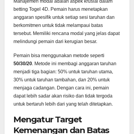
Manajemen modal adalah aspek krusial dalam
betting Togel 4D. Pemain harus menetapkan
anggaran spesifik untuk setiap sesi taruhan dan
berkomitmen untuk tidak melampaui batas
tersebut. Memiliki rencana modal yang jelas dapat
melindungi pemain dari kerugian besar.
Pemain bisa menggunakan metode seperti
50/30/20
. Metode ini membagi anggaran taruhan
menjadi tiga bagian: 50% untuk taruhan utama,
30% untuk taruhan tambahan, dan 20% untuk
menjaga cadangan. Dengan cara ini, pemain
dapat lebih sadar akan risiko dan tidak tergoda
untuk bertaruh lebih dari yang telah ditetapkan.
Mengatur Target
Kemenangan dan Batas