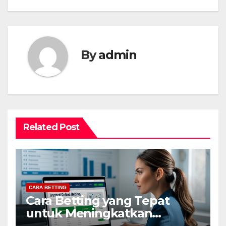
By
admin
Related Post
CARA BETTING
Cara Betting yang Tepat
untuk Meningkatkan
Kemenangan Anda di Situs