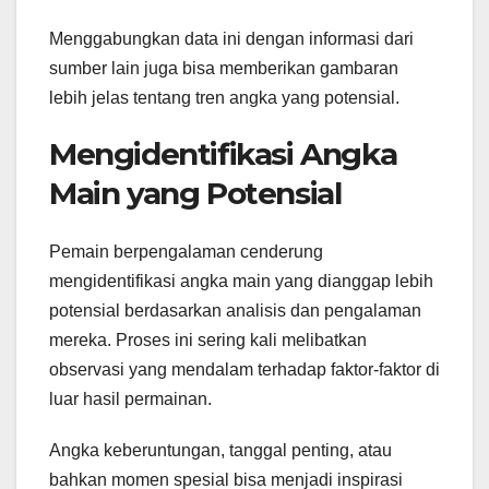
Menggabungkan data ini dengan informasi dari
sumber lain juga bisa memberikan gambaran
lebih jelas tentang tren angka yang potensial.
Mengidentifikasi Angka
Main yang Potensial
Pemain berpengalaman cenderung
mengidentifikasi angka main yang dianggap lebih
potensial berdasarkan analisis dan pengalaman
mereka. Proses ini sering kali melibatkan
observasi yang mendalam terhadap faktor-faktor di
luar hasil permainan.
Angka keberuntungan, tanggal penting, atau
bahkan momen spesial bisa menjadi inspirasi