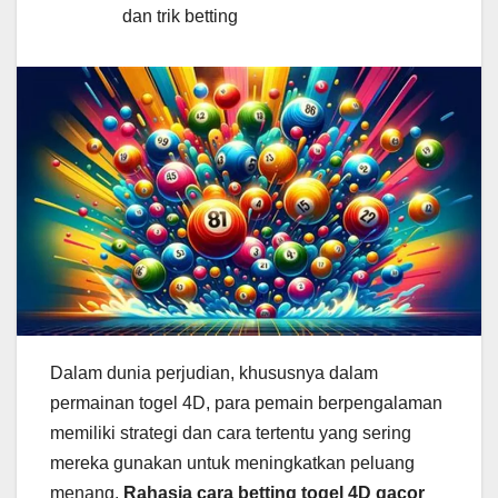
dan trik betting
Dalam dunia perjudian, khususnya dalam
permainan togel 4D, para pemain berpengalaman
memiliki strategi dan cara tertentu yang sering
mereka gunakan untuk meningkatkan peluang
menang.
Rahasia cara betting togel 4D gacor