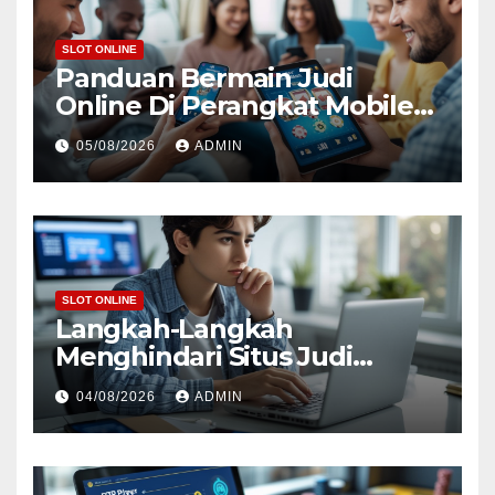
SLOT ONLINE
Panduan Bermain Judi
Online Di Perangkat Mobile
Dengan Pengalaman
05/08/2026
ADMIN
Pengguna Terbaik 2026
SLOT ONLINE
Langkah-Langkah
Menghindari Situs Judi
Online Penipu yang Marak di
04/08/2026
ADMIN
Tahun 2026