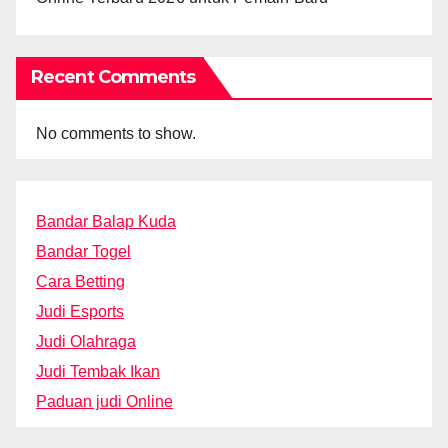
Recent Comments
No comments to show.
Bandar Balap Kuda
Bandar Togel
Cara Betting
Judi Esports
Judi Olahraga
Judi Tembak Ikan
Paduan judi Online