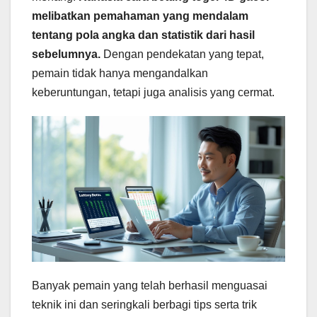
melibatkan pemahaman yang mendalam
tentang pola angka dan statistik dari hasil
sebelumnya.
Dengan pendekatan yang tepat,
pemain tidak hanya mengandalkan
keberuntungan, tetapi juga analisis yang cermat.
Banyak pemain yang telah berhasil menguasai
teknik ini dan seringkali berbagi tips serta trik