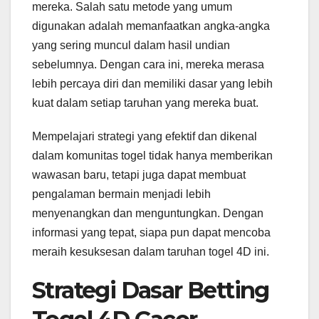
mereka. Salah satu metode yang umum
digunakan adalah memanfaatkan angka-angka
yang sering muncul dalam hasil undian
sebelumnya. Dengan cara ini, mereka merasa
lebih percaya diri dan memiliki dasar yang lebih
kuat dalam setiap taruhan yang mereka buat.
Mempelajari strategi yang efektif dan dikenal
dalam komunitas togel tidak hanya memberikan
wawasan baru, tetapi juga dapat membuat
pengalaman bermain menjadi lebih
menyenangkan dan menguntungkan. Dengan
informasi yang tepat, siapa pun dapat mencoba
meraih kesuksesan dalam taruhan togel 4D ini.
Strategi Dasar Betting