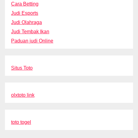
Cara Betting
Judi Esports
Judi Olahraga
Judi Tembak Ikan
Paduan judi Online
Situs Toto
olxtoto link
toto togel