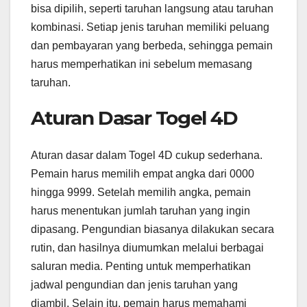
bisa dipilih, seperti taruhan langsung atau taruhan
kombinasi. Setiap jenis taruhan memiliki peluang
dan pembayaran yang berbeda, sehingga pemain
harus memperhatikan ini sebelum memasang
taruhan.
Aturan Dasar Togel 4D
Aturan dasar dalam Togel 4D cukup sederhana.
Pemain harus memilih empat angka dari 0000
hingga 9999. Setelah memilih angka, pemain
harus menentukan jumlah taruhan yang ingin
dipasang. Pengundian biasanya dilakukan secara
rutin, dan hasilnya diumumkan melalui berbagai
saluran media. Penting untuk memperhatikan
jadwal pengundian dan jenis taruhan yang
diambil. Selain itu, pemain harus memahami