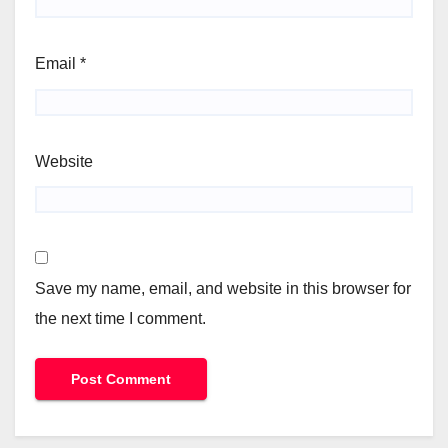
Email
*
Website
Save my name, email, and website in this browser for
the next time I comment.