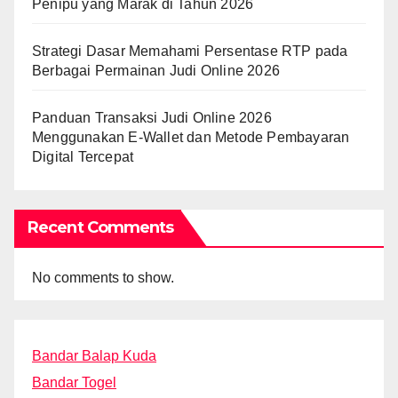
Penipu yang Marak di Tahun 2026
Strategi Dasar Memahami Persentase RTP pada
Berbagai Permainan Judi Online 2026
Panduan Transaksi Judi Online 2026
Menggunakan E-Wallet dan Metode Pembayaran
Digital Tercepat
Recent Comments
No comments to show.
Bandar Balap Kuda
Bandar Togel