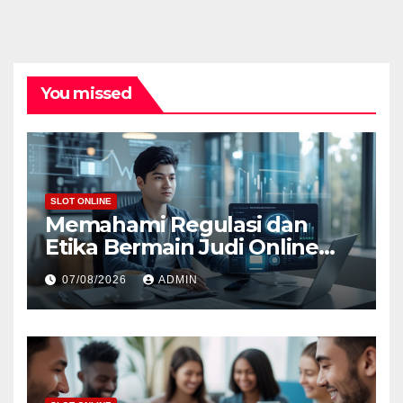
You missed
SLOT ONLINE
Memahami Regulasi dan
Etika Bermain Judi Online
Secara Bijak di Era Digital
07/08/2026
ADMIN
2026