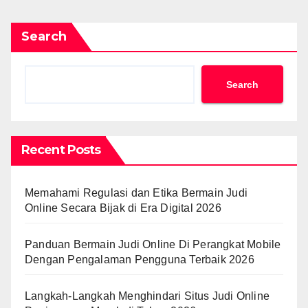
Search
Search
Recent Posts
Memahami Regulasi dan Etika Bermain Judi
Online Secara Bijak di Era Digital 2026
Panduan Bermain Judi Online Di Perangkat Mobile
Dengan Pengalaman Pengguna Terbaik 2026
Langkah-Langkah Menghindari Situs Judi Online