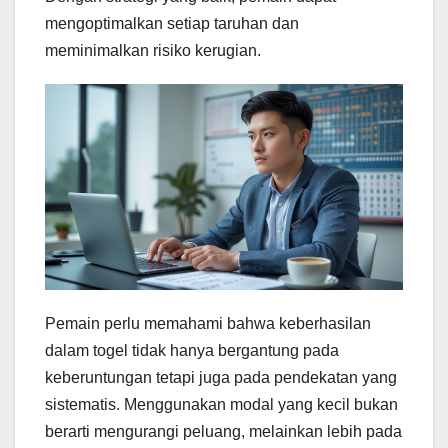
mengoptimalkan setiap taruhan dan
meminimalkan risiko kerugian.
Pemain perlu memahami bahwa keberhasilan
dalam togel tidak hanya bergantung pada
keberuntungan tetapi juga pada pendekatan yang
sistematis. Menggunakan modal yang kecil bukan
berarti mengurangi peluang, melainkan lebih pada