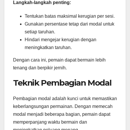
Langkah-langkah penting:
Tentukan batas maksimal kerugian per sesi.
Gunakan persentase tetap dari modal untuk
setiap taruhan.
Hindari mengejar kerugian dengan
meningkatkan taruhan.
Dengan cara ini, pemain dapat bermain lebih
tenang dan berpikir jernih.
Teknik Pembagian Modal
Pembagian modal adalah kunci untuk memastikan
keberlangsungan permainan. Dengan memecah
modal menjadi beberapa bagian, pemain dapat
memperpanjang waktu bermain dan
meningkatkan peluang menang.