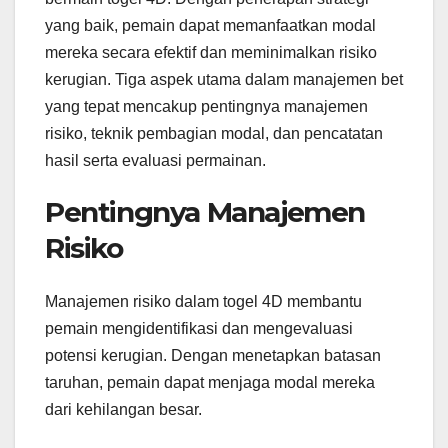
yang baik, pemain dapat memanfaatkan modal
mereka secara efektif dan meminimalkan risiko
kerugian. Tiga aspek utama dalam manajemen bet
yang tepat mencakup pentingnya manajemen
risiko, teknik pembagian modal, dan pencatatan
hasil serta evaluasi permainan.
Pentingnya Manajemen
Risiko
Manajemen risiko dalam togel 4D membantu
pemain mengidentifikasi dan mengevaluasi
potensi kerugian. Dengan menetapkan batasan
taruhan, pemain dapat menjaga modal mereka
dari kehilangan besar.