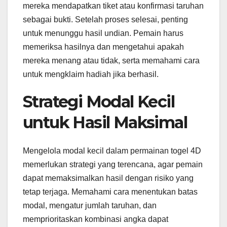
mereka mendapatkan tiket atau konfirmasi taruhan
sebagai bukti. Setelah proses selesai, penting
untuk menunggu hasil undian. Pemain harus
memeriksa hasilnya dan mengetahui apakah
mereka menang atau tidak, serta memahami cara
untuk mengklaim hadiah jika berhasil.
Strategi Modal Kecil
untuk Hasil Maksimal
Mengelola modal kecil dalam permainan togel 4D
memerlukan strategi yang terencana, agar pemain
dapat memaksimalkan hasil dengan risiko yang
tetap terjaga. Memahami cara menentukan batas
modal, mengatur jumlah taruhan, dan
memprioritaskan kombinasi angka dapat