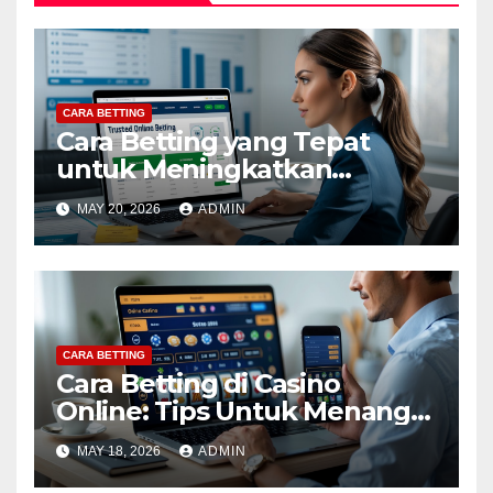
CARA BETTING
Cara Betting yang Tepat
untuk Meningkatkan
Kemenangan Anda di Situs
MAY 20, 2026
ADMIN
Terpercaya dan Sukses
dalam Permainan
CARA BETTING
Cara Betting di Casino
Online: Tips Untuk Menang
Besar dengan Mengelola
MAY 18, 2026
ADMIN
Taruhan