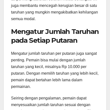
juga membantu mencegah kerugian besar di satu
taruhan yang mungkin mengakibatkan kehilangan
semua modal.
Mengatur Jumlah Taruhan
pada Setiap Putaran
Mengatur jumlah taruhan per putaran juga sangat
penting. Pemain bisa mulai dengan jumlah
taruhan yang kecil, misalnya Rp 10.000 per
putaran. Dengan memilih taruhan yang lebih kecil,
pemain dapat bertahan lebih lama dalam
permainan.
Seiring dengan pengalaman, pemain dapat
menyesuaikan jumlah taruhan sesuai dengan