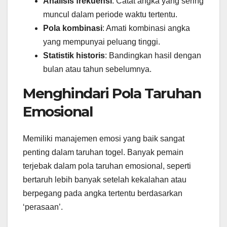
Analisis frekuensi
: Catat angka yang sering
muncul dalam periode waktu tertentu.
Pola kombinasi
: Amati kombinasi angka
yang mempunyai peluang tinggi.
Statistik historis
: Bandingkan hasil dengan
bulan atau tahun sebelumnya.
Menghindari Pola Taruhan
Emosional
Memiliki manajemen emosi yang baik sangat
penting dalam taruhan togel. Banyak pemain
terjebak dalam pola taruhan emosional, seperti
bertaruh lebih banyak setelah kekalahan atau
berpegang pada angka tertentu berdasarkan
‘perasaan’.