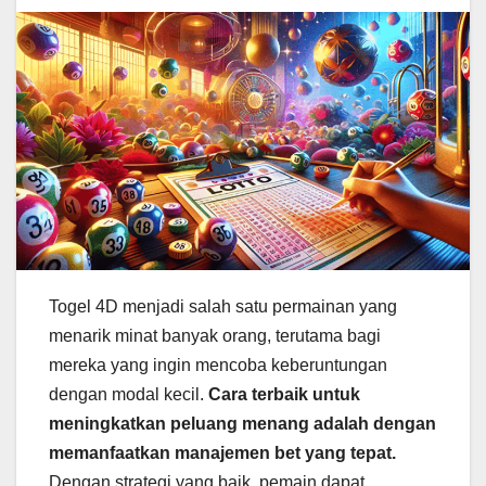
Togel 4D menjadi salah satu permainan yang
menarik minat banyak orang, terutama bagi
mereka yang ingin mencoba keberuntungan
dengan modal kecil.
Cara terbaik untuk
meningkatkan peluang menang adalah dengan
memanfaatkan manajemen bet yang tepat.
Dengan strategi yang baik, pemain dapat