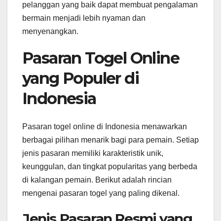
pelanggan yang baik dapat membuat pengalaman
bermain menjadi lebih nyaman dan
menyenangkan.
Pasaran Togel Online
yang Populer di
Indonesia
Pasaran togel online di Indonesia menawarkan
berbagai pilihan menarik bagi para pemain. Setiap
jenis pasaran memiliki karakteristik unik,
keunggulan, dan tingkat popularitas yang berbeda
di kalangan pemain. Berikut adalah rincian
mengenai pasaran togel yang paling dikenal.
Jenis Pasaran Resmi yang