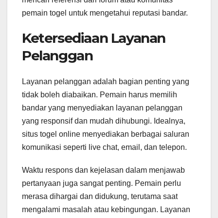
pemain togel untuk mengetahui reputasi bandar.
Ketersediaan Layanan
Pelanggan
Layanan pelanggan adalah bagian penting yang
tidak boleh diabaikan. Pemain harus memilih
bandar yang menyediakan layanan pelanggan
yang responsif dan mudah dihubungi. Idealnya,
situs togel online menyediakan berbagai saluran
komunikasi seperti live chat, email, dan telepon.
Waktu respons dan kejelasan dalam menjawab
pertanyaan juga sangat penting. Pemain perlu
merasa dihargai dan didukung, terutama saat
mengalami masalah atau kebingungan. Layanan