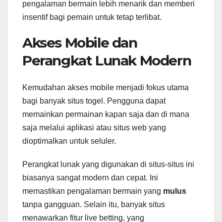
pengalaman bermain lebih menarik dan memberi
insentif bagi pemain untuk tetap terlibat.
Akses Mobile dan
Perangkat Lunak Modern
Kemudahan akses mobile menjadi fokus utama
bagi banyak situs togel. Pengguna dapat
memainkan permainan kapan saja dan di mana
saja melalui aplikasi atau situs web yang
dioptimalkan untuk seluler.
Perangkat lunak yang digunakan di situs-situs ini
biasanya sangat modern dan cepat. Ini
memastikan pengalaman bermain yang
mulus
tanpa gangguan. Selain itu, banyak situs
menawarkan fitur live betting, yang