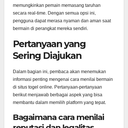
memungkinkan pemain memasang taruhan
secara real-time. Dengan semua opsi ini,
pengguna dapat merasa nyaman dan aman saat
bermain di perangkat mereka sendiri.
Pertanyaan yang
Sering Diajukan
Dalam bagian ini, pembaca akan menemukan
informasi penting mengenai cara menilai bermain
di situs togel online. Pertanyaan-pertanyaan
berikut menjawab berbagai aspek yang bisa
membantu dalam memilih platform yang tepat.
Bagaimana cara menilai
reputasi dan legalitas