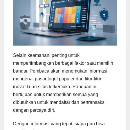
Selain keamanan, penting untuk
mempertimbangkan berbagai faktor saat memilih
bandar. Pembaca akan menemukan informasi
mengenai pasar togel populer dan fitur-fitur
inovatif dari situs terkemuka. Panduan ini
bertujuan untuk memberikan semua yang
dibutuhkan untuk mendaftar dan bertransaksi
dengan percaya diri.
Dengan informasi yang tepat, siapa pun bisa