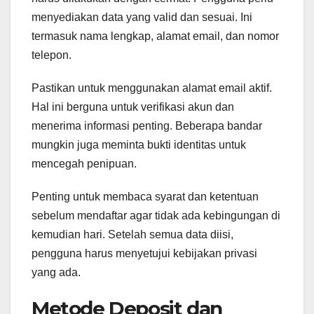
menyediakan data yang valid dan sesuai. Ini
termasuk nama lengkap, alamat email, dan nomor
telepon.
Pastikan untuk menggunakan alamat email aktif.
Hal ini berguna untuk verifikasi akun dan
menerima informasi penting. Beberapa bandar
mungkin juga meminta bukti identitas untuk
mencegah penipuan.
Penting untuk membaca syarat dan ketentuan
sebelum mendaftar agar tidak ada kebingungan di
kemudian hari. Setelah semua data diisi,
pengguna harus menyetujui kebijakan privasi
yang ada.
Metode Deposit dan