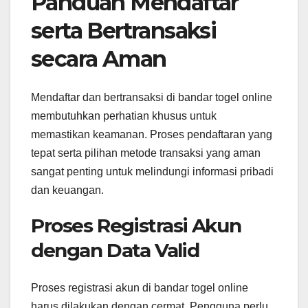
Panduan Mendaftar
serta Bertransaksi
secara Aman
Mendaftar dan bertransaksi di bandar togel online
membutuhkan perhatian khusus untuk
memastikan keamanan. Proses pendaftaran yang
tepat serta pilihan metode transaksi yang aman
sangat penting untuk melindungi informasi pribadi
dan keuangan.
Proses Registrasi Akun
dengan Data Valid
Proses registrasi akun di bandar togel online
harus dilakukan dengan cermat. Pengguna perlu