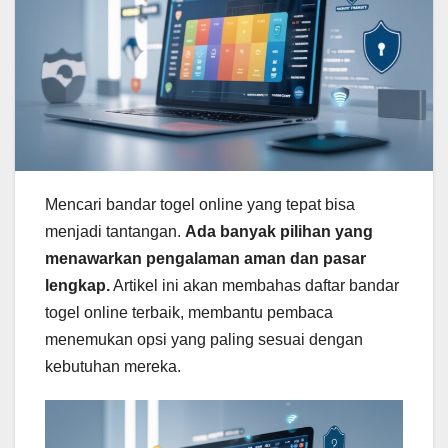
Mencari bandar togel online yang tepat bisa
menjadi tantangan.
Ada banyak pilihan yang
menawarkan pengalaman aman dan pasar
lengkap.
Artikel ini akan membahas daftar bandar
togel online terbaik, membantu pembaca
menemukan opsi yang paling sesuai dengan
kebutuhan mereka.