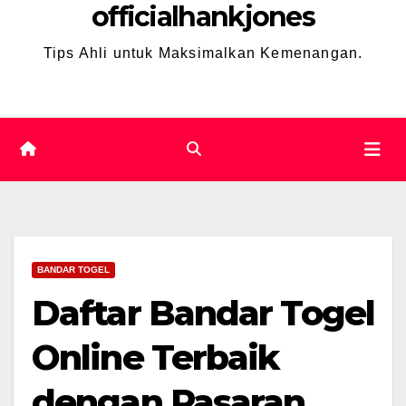
officialhankjones
Tips Ahli untuk Maksimalkan Kemenangan.
BANDAR TOGEL
Daftar Bandar Togel
Online Terbaik
dengan Pasaran