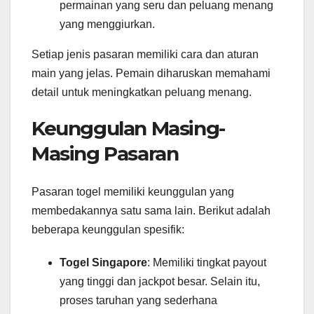
permainan yang seru dan peluang menang
yang menggiurkan.
Setiap jenis pasaran memiliki cara dan aturan
main yang jelas. Pemain diharuskan memahami
detail untuk meningkatkan peluang menang.
Keunggulan Masing-
Masing Pasaran
Pasaran togel memiliki keunggulan yang
membedakannya satu sama lain. Berikut adalah
beberapa keunggulan spesifik:
Togel Singapore
: Memiliki tingkat payout
yang tinggi dan jackpot besar. Selain itu,
proses taruhan yang sederhana