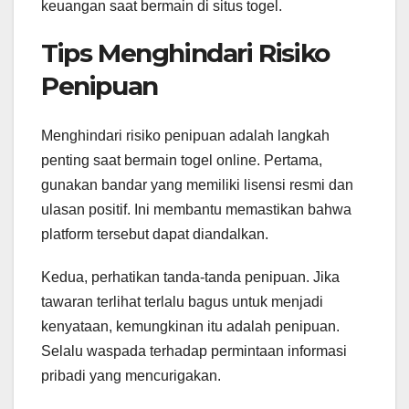
keuangan saat bermain di situs togel.
Tips Menghindari Risiko
Penipuan
Menghindari risiko penipuan adalah langkah
penting saat bermain togel online. Pertama,
gunakan bandar yang memiliki lisensi resmi dan
ulasan positif. Ini membantu memastikan bahwa
platform tersebut dapat diandalkan.
Kedua, perhatikan tanda-tanda penipuan. Jika
tawaran terlihat terlalu bagus untuk menjadi
kenyataan, kemungkinan itu adalah penipuan.
Selalu waspada terhadap permintaan informasi
pribadi yang mencurigakan.