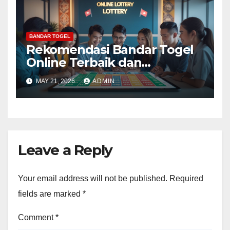
BANDAR TOGEL
Rekomendasi Bandar Togel
Online Terbaik dan
Terpercaya di Indonesia
MAY 21, 2026
ADMIN
2026: Pilihan Aman untuk
Pemain Togel
Leave a Reply
Your email address will not be published.
Required
fields are marked
*
Comment
*