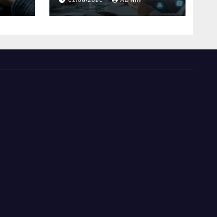
02/08/2026
ADMIN
Wallet dan Metode
Pembayaran Digital
Tercepat