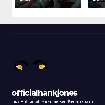
05/08/2026
ADMIN
04/0
Dengan
yang
Pengalaman
Tah
Pengguna Terbaik
2026
officialhankjones
Tips Ahli untuk Maksimalkan Kemenangan.