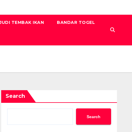
JUDI TEMBAK IKAN
BANDAR TOGEL
Search
Search