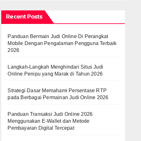
Recent Posts
Panduan Bermain Judi Online Di Perangkat
Mobile Dengan Pengalaman Pengguna Terbaik
2026
Langkah-Langkah Menghindari Situs Judi
Online Penipu yang Marak di Tahun 2026
Strategi Dasar Memahami Persentase RTP
pada Berbagai Permainan Judi Online 2026
Panduan Transaksi Judi Online 2026
Menggunakan E-Wallet dan Metode
Pembayaran Digital Tercepat