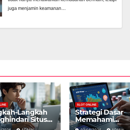
juga menjamin keamanan…
LINE
SLOT ONLINE
gkah-Langkah
Strategi Dasar
hindari Situs
Memahami
 Online Penipu
Persentase RT