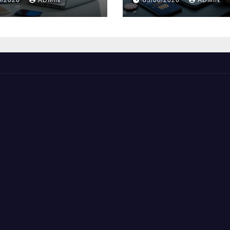
8/2026
ADMIN
03/08/2026
ADMIN
 Marak di
pada Berbagai
un 2026
Permainan Judi
Online 2026