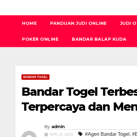
HOME
PANDUAN JUDI ONLINE
JUDI 
POKER ONLINE
BANDAR BALAP KUDA
BANDAR TOGEL
Bandar Togel Terbe
Terpercaya dan Me
By
admin
#Agen Bandar Togel
,
#
APR 25, 2025