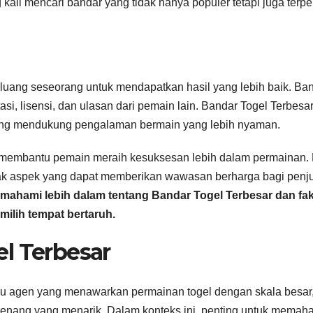
kali mencari bandar yang tidak hanya populer tetapi juga terp
luang seseorang untuk mendapatkan hasil yang lebih baik. Ba
si, lisensi, dan ulasan dari pemain lain. Bandar Togel Terbesa
s yang mendukung pengalaman bermain yang lebih nyaman.
t membantu pemain meraih kesuksesan lebih dalam permainan. 
ak aspek yang dapat memberikan wawasan berharga bagi penju
ahami lebih dalam tentang Bandar Togel Terbesar dan fak
ilih tempat bertaruh.
l Terbesar
au agen yang menawarkan permainan togel dengan skala besar
menang yang menarik. Dalam konteks ini, penting untuk memah