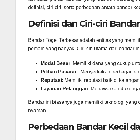
definisi, ciri-ciri, serta perbedaan antara bandar ke
Definisi dan Ciri-ciri Banda
Bandar Togel Terbesar adalah entitas yang memili
pemain yang banyak. Ciri-ciri utama dari bandar ini
Modal Besar
: Memiliki dana yang cukup un
Pilihan Pasaran
: Menyediakan berbagai jeni
Reputasi
: Memiliki reputasi baik di kalangan
Layanan Pelanggan
: Menawarkan dukungan
Bandar ini biasanya juga memiliki teknologi ya
nyaman.
Perbedaan Bandar Kecil d