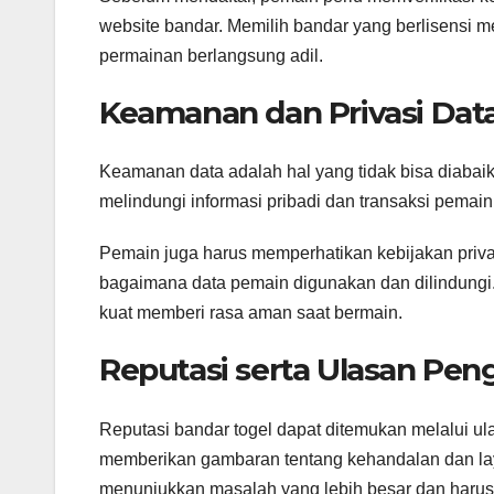
website bandar. Memilih bandar yang berlisensi
permainan berlangsung adil.
Keamanan dan Privasi Dat
Keamanan data adalah hal yang tidak bisa diabaik
melindungi informasi pribadi dan transaksi pemain
Pemain juga harus memperhatikan kebijakan privas
bagaimana data pemain digunakan dan dilindungi
kuat memberi rasa aman saat bermain.
Reputasi serta Ulasan Pe
Reputasi bandar togel dapat ditemukan melalui u
memberikan gambaran tentang kehandalan dan lay
menunjukkan masalah yang lebih besar dan harus 