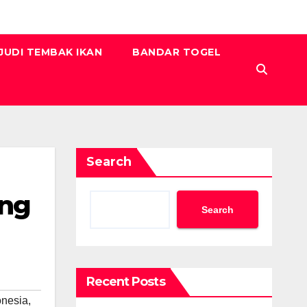
JUDI TEMBAK IKAN
BANDAR TOGEL
Search
ang
Search
Recent Posts
onesia
,