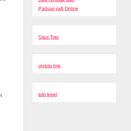
Paduan judi Online
Situs Toto
olxtoto link
toto togel
n