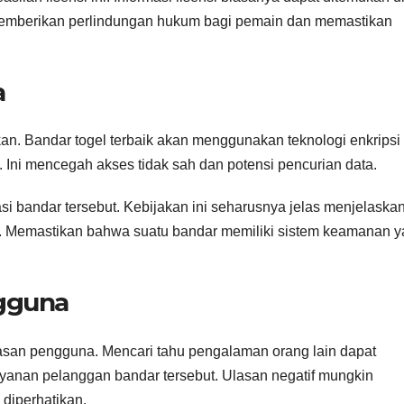
 memberikan perlindungan hukum bagi pemain dan memastikan
a
an. Bandar togel terbaik akan menggunakan teknologi enkripsi
. Ini mencegah akses tidak sah dan potensi pencurian data.
i bandar tersebut. Kebijakan ini seharusnya jelas menjelaska
. Memastikan bahwa suatu bandar memiliki sistem keamanan 
ngguna
lasan pengguna. Mencari tahu pengalaman orang lain dapat
anan pelanggan bandar tersebut. Ulasan negatif mungkin
diperhatikan.