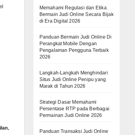
el
Memahami Regulasi dan Etika
Bermain Judi Online Secara Bijak
di Era Digital 2026
Panduan Bermain Judi Online Di
Perangkat Mobile Dengan
Pengalaman Pengguna Terbaik
2026
Langkah-Langkah Menghindari
Situs Judi Online Penipu yang
Marak di Tahun 2026
Strategi Dasar Memahami
Persentase RTP pada Berbagai
Permainan Judi Online 2026
lan,
Panduan Transaksi Judi Online