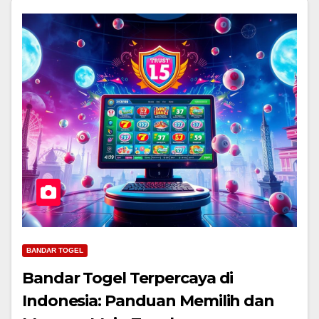
BANDAR TOGEL
Bandar Togel Terpercaya di
Indonesia: Panduan Memilih dan