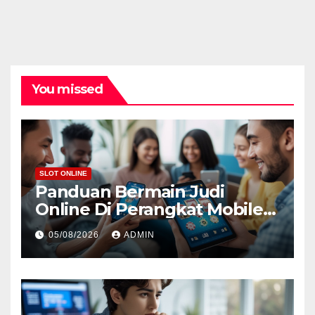
You missed
SLOT ONLINE
Panduan Bermain Judi
Online Di Perangkat Mobile
Dengan Pengalaman
05/08/2026
ADMIN
Pengguna Terbaik 2026