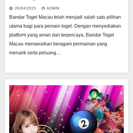
26/04/2025
ADMIN
Bandar Togel Macau telah menjadi salah satu pilihan
utama bagi para pemain togel. Dengan menyediakan
platform yang aman dan terpercaya, Bandar Togel
Macau menawarkan beragam permainan yang
menarik serta peluang…