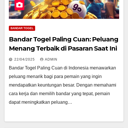
BANDAR TOGEL
Bandar Togel Paling Cuan: Peluang
Menang Terbaik di Pasaran Saat Ini
22/04/2025
ADMIN
Bandar Togel Paling Cuan di Indonesia menawarkan
peluang menarik bagi para pemain yang ingin
mendapatkan keuntungan besar. Dengan memahami
cara kerja dan memilih bandar yang tepat, pemain
dapat meningkatkan peluang…