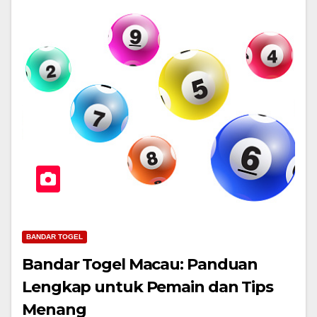
BANDAR TOGEL
Bandar Togel Macau: Panduan
Lengkap untuk Pemain dan Tips
Menang