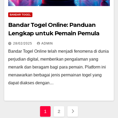
BANDAR TOGEL
Bandar Togel Online: Panduan
Lengkap untuk Pemain Pemula
28/02/2025
ADMIN
Bandar Togel Online telah menjadi fenomena di dunia
perjudian digital, memberikan pengalaman yang
menarik dan beragam bagi para pemain. Platform ini
menawarkan berbagai jenis permainan togel yang
dapat diakses dengan…
Posts
1
2