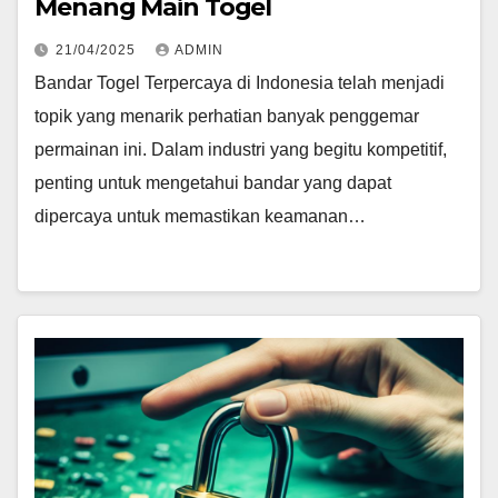
Menang Main Togel
21/04/2025
ADMIN
Bandar Togel Terpercaya di Indonesia telah menjadi
topik yang menarik perhatian banyak penggemar
permainan ini. Dalam industri yang begitu kompetitif,
penting untuk mengetahui bandar yang dapat
dipercaya untuk memastikan keamanan…