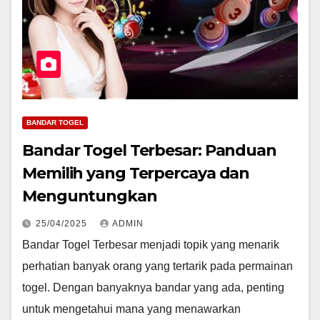
BANDAR TOGEL
Bandar Togel Terbesar: Panduan
Memilih yang Terpercaya dan
Menguntungkan
25/04/2025
ADMIN
Bandar Togel Terbesar menjadi topik yang menarik
perhatian banyak orang yang tertarik pada permainan
togel. Dengan banyaknya bandar yang ada, penting
untuk mengetahui mana yang menawarkan