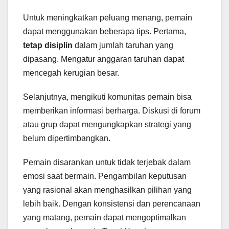
Untuk meningkatkan peluang menang, pemain
dapat menggunakan beberapa tips. Pertama,
tetap disiplin
dalam jumlah taruhan yang
dipasang. Mengatur anggaran taruhan dapat
mencegah kerugian besar.
Selanjutnya, mengikuti komunitas pemain bisa
memberikan informasi berharga. Diskusi di forum
atau grup dapat mengungkapkan strategi yang
belum dipertimbangkan.
Pemain disarankan untuk tidak terjebak dalam
emosi saat bermain. Pengambilan keputusan
yang rasional akan menghasilkan pilihan yang
lebih baik. Dengan konsistensi dan perencanaan
yang matang, pemain dapat mengoptimalkan