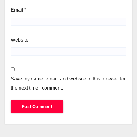
Email
*
Website
Save my name, email, and website in this browser for
the next time I comment.