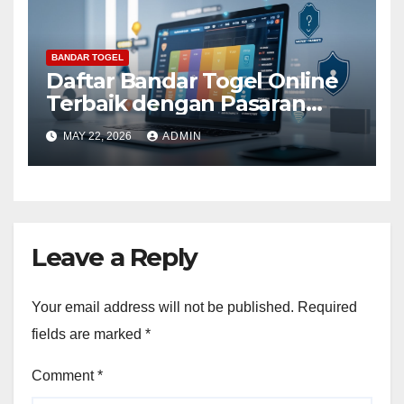
BANDAR TOGEL
Daftar Bandar Togel Online
Terbaik dengan Pasaran
Lengkap dan Aman untuk
MAY 22, 2026
ADMIN
Player Cerdas
Leave a Reply
Your email address will not be published.
Required
fields are marked
*
Comment
*