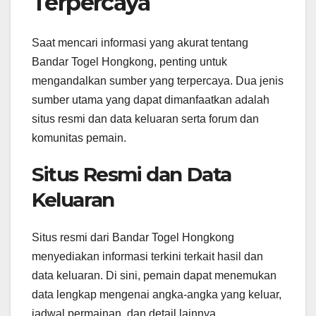
Terpercaya
Saat mencari informasi yang akurat tentang
Bandar Togel Hongkong, penting untuk
mengandalkan sumber yang terpercaya. Dua jenis
sumber utama yang dapat dimanfaatkan adalah
situs resmi dan data keluaran serta forum dan
komunitas pemain.
Situs Resmi dan Data
Keluaran
Situs resmi dari Bandar Togel Hongkong
menyediakan informasi terkini terkait hasil dan
data keluaran. Di sini, pemain dapat menemukan
data lengkap mengenai angka-angka yang keluar,
jadwal permainan, dan detail lainnya.