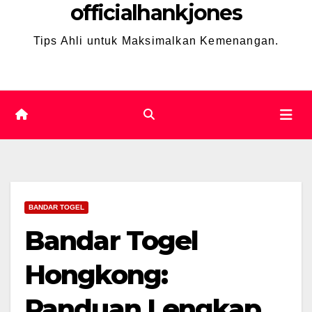
officialhankjones
Tips Ahli untuk Maksimalkan Kemenangan.
BANDAR TOGEL
Bandar Togel
Hongkong:
Panduan Lengkap