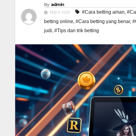
By
admin
#Cara betting aman
,
#Car
FEB 4, 2026
betting online
,
#Cara betting yang benar
,
#
judi
,
#Tips dan trik betting