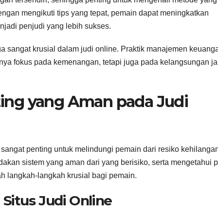
ngan mengikuti tips yang tepat, pemain dapat meningkatkan
adi penjudi yang lebih sukses.
ga sangat krusial dalam judi online. Praktik manajemen keuang
nya fokus pada kemenangan, tetapi juga pada kelangsungan j
ing yang Aman pada Judi
 sangat penting untuk melindungi pemain dari resiko kehilanga
akan sistem yang aman dari yang berisiko, serta mengetahui 
 langkah-langkah krusial bagi pemain.
Situs Judi Online