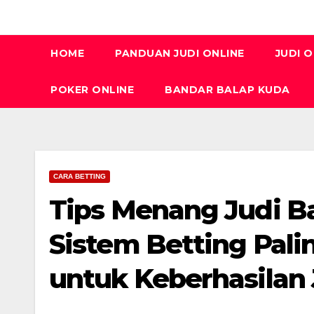
HOME
PANDUAN JUDI ONLINE
JUDI 
POKER ONLINE
BANDAR BALAP KUDA
CARA BETTING
Tips Menang Judi B
Sistem Betting Pali
untuk Keberhasilan