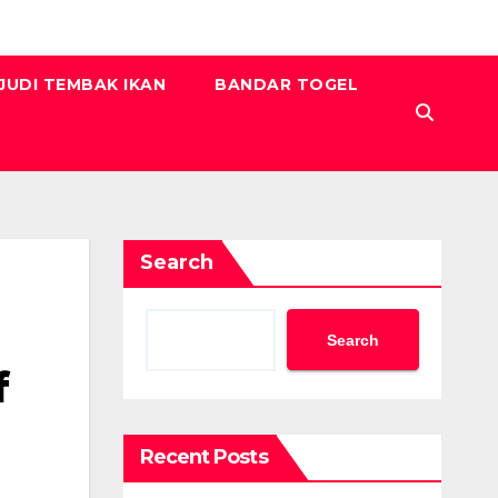
JUDI TEMBAK IKAN
BANDAR TOGEL
Search
Search
f
Recent Posts