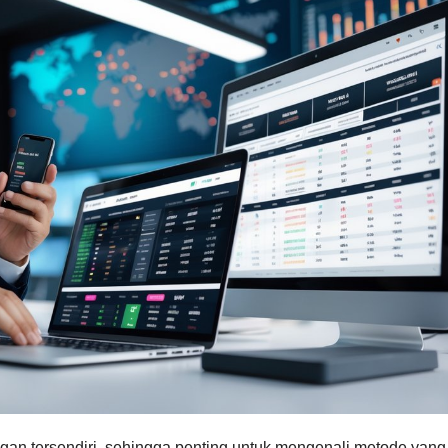
angan tersendiri, sehingga penting untuk mengenali metode yang