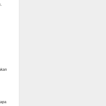
,
akan
rapa