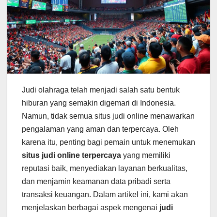
Judi olahraga telah menjadi salah satu bentuk
hiburan yang semakin digemari di Indonesia.
Namun, tidak semua situs judi online menawarkan
pengalaman yang aman dan terpercaya. Oleh
karena itu, penting bagi pemain untuk menemukan
situs judi online terpercaya
yang memiliki
reputasi baik, menyediakan layanan berkualitas,
dan menjamin keamanan data pribadi serta
transaksi keuangan. Dalam artikel ini, kami akan
menjelaskan berbagai aspek mengenai
judi