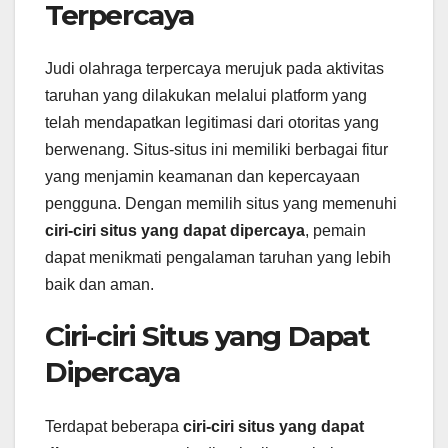
Terpercaya
Judi olahraga terpercaya merujuk pada aktivitas
taruhan yang dilakukan melalui platform yang
telah mendapatkan legitimasi dari otoritas yang
berwenang. Situs-situs ini memiliki berbagai fitur
yang menjamin keamanan dan kepercayaan
pengguna. Dengan memilih situs yang memenuhi
ciri-ciri situs yang dapat dipercaya
, pemain
dapat menikmati pengalaman taruhan yang lebih
baik dan aman.
Ciri-ciri Situs yang Dapat
Dipercaya
Terdapat beberapa
ciri-ciri situs yang dapat