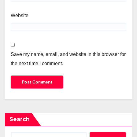
Website
Save my name, email, and website in this browser for
the next time I comment.
Search