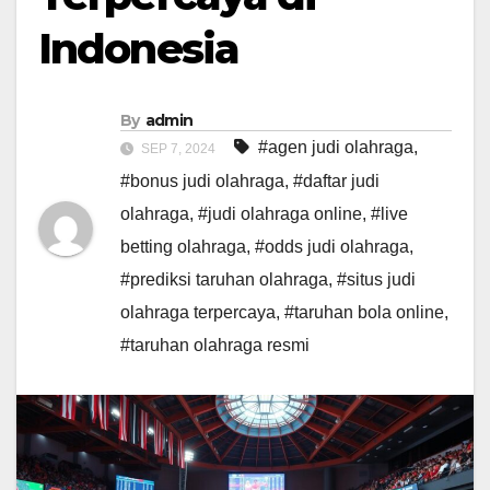
Indonesia
By
admin
#agen judi olahraga
,
SEP 7, 2024
#bonus judi olahraga
,
#daftar judi
olahraga
,
#judi olahraga online
,
#live
betting olahraga
,
#odds judi olahraga
,
#prediksi taruhan olahraga
,
#situs judi
olahraga terpercaya
,
#taruhan bola online
,
#taruhan olahraga resmi