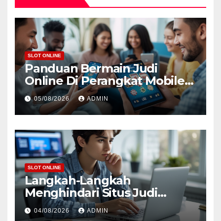
SLOT ONLINE
Panduan Bermain Judi
Online Di Perangkat Mobile
Dengan Pengalaman
05/08/2026
ADMIN
Pengguna Terbaik 2026
SLOT ONLINE
Langkah-Langkah
Menghindari Situs Judi
Online Penipu yang Marak di
04/08/2026
ADMIN
Tahun 2026