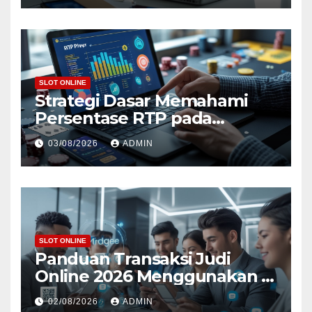
SLOT ONLINE
Strategi Dasar Memahami
Persentase RTP pada
Berbagai Permainan Judi
03/08/2026
ADMIN
Online 2026
SLOT ONLINE
Panduan Transaksi Judi
Online 2026 Menggunakan E-
Wallet dan Metode
02/08/2026
ADMIN
Pembayaran Digital Tercepat