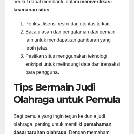
berikut dapat membantu dalam
memverifikasi
keamanan situs
:
Periksa lisensi resmi dari otoritas terkait.
Baca ulasan dan pengalaman dari pemain
lain untuk mendapatkan gambaran yang
lebih jelas.
Pastikan situs menggunakan teknologi
enkripsi untuk melindungi data dan transaksi
para pengguna.
Tips Bermain Judi
Olahraga untuk Pemula
Bagi pemula yang ingin terjun ke dunia judi
olahraga, penting untuk memiliki
pemahaman
dasar taruhan olahraga
. Dengan memahami