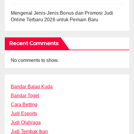
Mengenal Jenis-Jenis Bonus dan Promosi Judi
Online Terbaru 2026 untuk Pemain Baru
Recent Comments
No comments to show.
Bandar Balap Kuda
Bandar Togel
Cara Betting
Judi Esports
Judi Olahraga
Judi Tembak Ikan