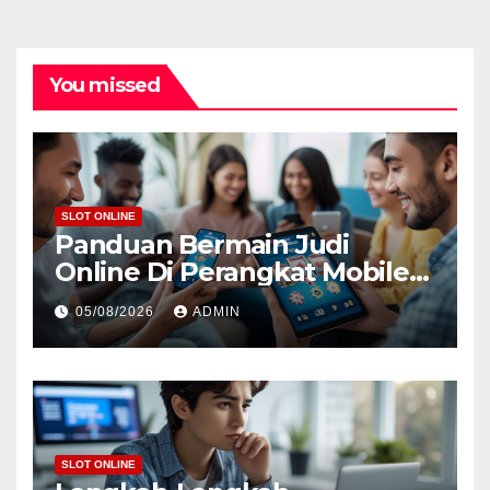
You missed
SLOT ONLINE
Panduan Bermain Judi
Online Di Perangkat Mobile
Dengan Pengalaman
05/08/2026
ADMIN
Pengguna Terbaik 2026
SLOT ONLINE