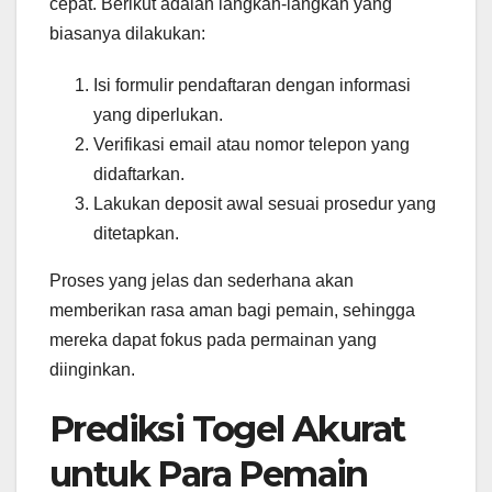
cepat. Berikut adalah langkah-langkah yang
biasanya dilakukan:
Isi formulir pendaftaran dengan informasi
yang diperlukan.
Verifikasi email atau nomor telepon yang
didaftarkan.
Lakukan deposit awal sesuai prosedur yang
ditetapkan.
Proses yang jelas dan sederhana akan
memberikan rasa aman bagi pemain, sehingga
mereka dapat fokus pada permainan yang
diinginkan.
Prediksi Togel Akurat
untuk Para Pemain