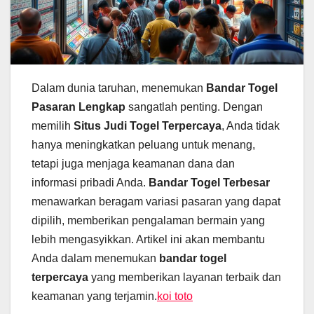
Dalam dunia taruhan, menemukan
Bandar Togel
Pasaran Lengkap
sangatlah penting. Dengan
memilih
Situs Judi Togel Terpercaya
, Anda tidak
hanya meningkatkan peluang untuk menang,
tetapi juga menjaga keamanan dana dan
informasi pribadi Anda.
Bandar Togel Terbesar
menawarkan beragam variasi pasaran yang dapat
dipilih, memberikan pengalaman bermain yang
lebih mengasyikkan. Artikel ini akan membantu
Anda dalam menemukan
bandar togel
terpercaya
yang memberikan layanan terbaik dan
keamanan yang terjamin.
koi toto