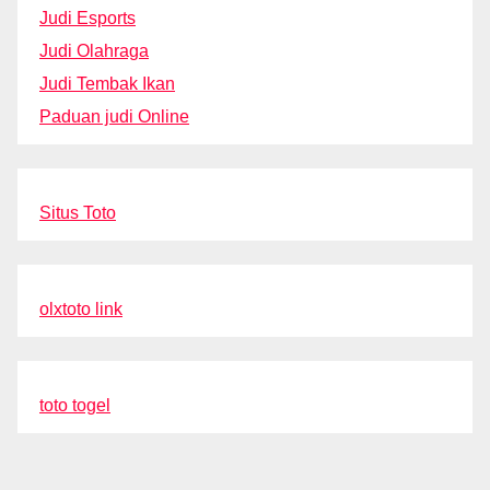
Judi Esports
Judi Olahraga
Judi Tembak Ikan
Paduan judi Online
Situs Toto
olxtoto link
toto togel