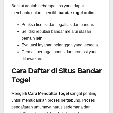
Berikut adalah beberapa tips yang dapat
membantu dalam memilih
bandar togel online
:
Periksa lisensi dan legalitas dari bandar.
Selidiki reputasi bandar melalui ulasan
pemain lain.
Evaluasi layanan pelanggan yang tersedia.
Cermati berbagai bonus dan promosi yang
ditawarkan.
Cara Daftar di Situs Bandar
Togel
Mengerti
Cara Mendaftar Togel
sangat penting
untuk memudahkan proses bergabung. Proses
pendaftaran umumnya harus sederhana dan