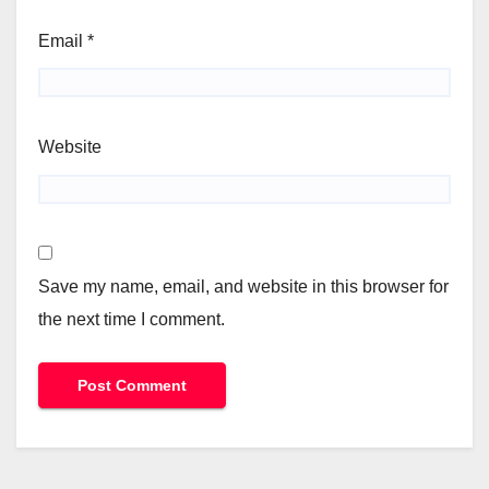
Email
*
Website
Save my name, email, and website in this browser for
the next time I comment.