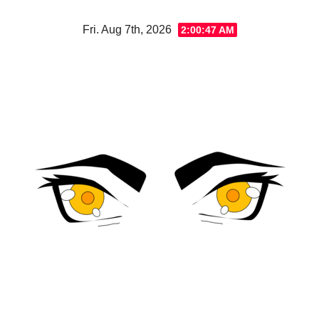
Skip
Fri. Aug 7th, 2026
2:00:48 AM
to
content