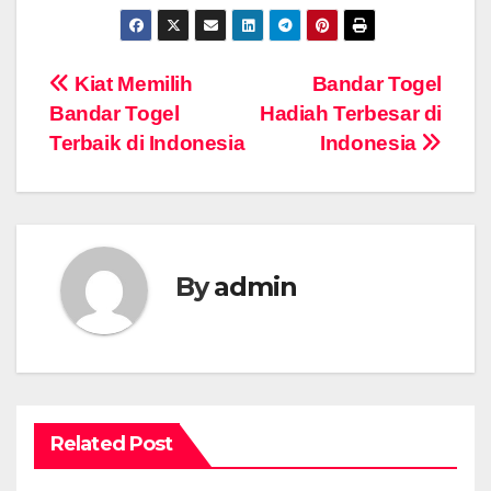
Post
Kiat Memilih
Bandar Togel
Bandar Togel
Hadiah Terbesar di
navigation
Terbaik di Indonesia
Indonesia
By
admin
Related Post