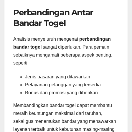
Perbandingan Antar
Bandar Togel
Analisis menyeluruh mengenai
perbandingan
bandar togel
sangat diperlukan. Para pemain
sebaiknya mengamati beberapa aspek penting,
seperti:
Jenis pasaran yang ditawarkan
Pelayanan pelanggan yang tersedia
Bonus dan promosi yang diberikan
Membandingkan bandar togel dapat membantu
meraih keuntungan maksimal dari taruhan,
sekaligus menemukan bandar yang menawarkan
layanan terbaik untuk kebutuhan masing-masing