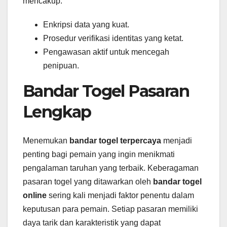
mencakup:
Enkripsi data yang kuat.
Prosedur verifikasi identitas yang ketat.
Pengawasan aktif untuk mencegah
penipuan.
Bandar Togel Pasaran
Lengkap
Menemukan
bandar togel terpercaya
menjadi
penting bagi pemain yang ingin menikmati
pengalaman taruhan yang terbaik. Keberagaman
pasaran togel yang ditawarkan oleh
bandar togel
online
sering kali menjadi faktor penentu dalam
keputusan para pemain. Setiap pasaran memiliki
daya tarik dan karakteristik yang dapat