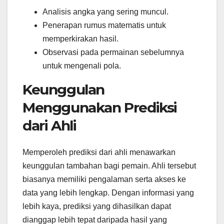
Analisis angka yang sering muncul.
Penerapan rumus matematis untuk
memperkirakan hasil.
Observasi pada permainan sebelumnya
untuk mengenali pola.
Keunggulan
Menggunakan Prediksi
dari Ahli
Memperoleh prediksi dari ahli menawarkan
keunggulan tambahan bagi pemain. Ahli tersebut
biasanya memiliki pengalaman serta akses ke
data yang lebih lengkap. Dengan informasi yang
lebih kaya, prediksi yang dihasilkan dapat
dianggap lebih tepat daripada hasil yang