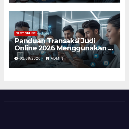
SLOT ONLINE
Panduan Transaksi Judi
Online 2026 Menggunakan E-
Wallet dan Metode
02/08/2026
ADMIN
Pembayaran Digital Tercepat