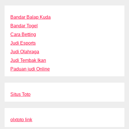
Bandar Balap Kuda
Bandar Togel
Cara Betting
Judi Esports
Judi Olahraga
Judi Tembak Ikan
Paduan judi Online
Situs Toto
olxtoto link