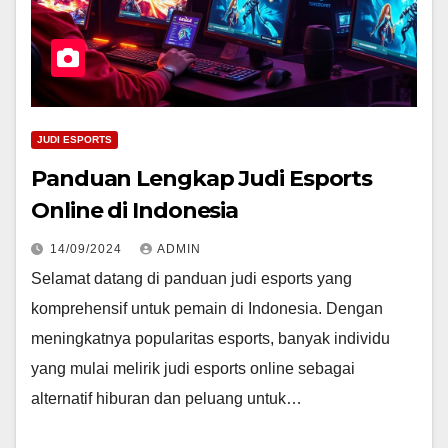
JUDI ESPORTS
Panduan Lengkap Judi Esports
Online di Indonesia
14/09/2024
ADMIN
Selamat datang di panduan judi esports yang
komprehensif untuk pemain di Indonesia. Dengan
meningkatnya popularitas esports, banyak individu
yang mulai melirik judi esports online sebagai
alternatif hiburan dan peluang untuk…