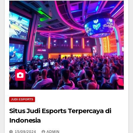
JUDI ESPORTS
Situs Judi Esports Terpercaya di
Indonesia
15/09/2024
ADMIN