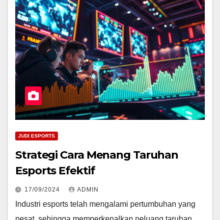
JUDI ESPORTS
Strategi Cara Menang Taruhan
Esports Efektif
17/09/2024
ADMIN
Industri esports telah mengalami pertumbuhan yang
pesat, sehingga memperkenalkan peluang taruhan