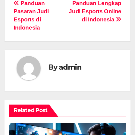
Post
Panduan
Panduan Lengkap
Pasaran Judi
Judi Esports Online
navigation
Esports di
di Indonesia
Indonesia
By
admin
Related Post