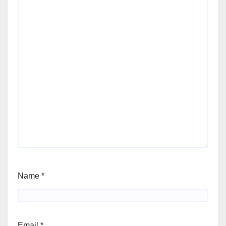
Name
*
Email
*