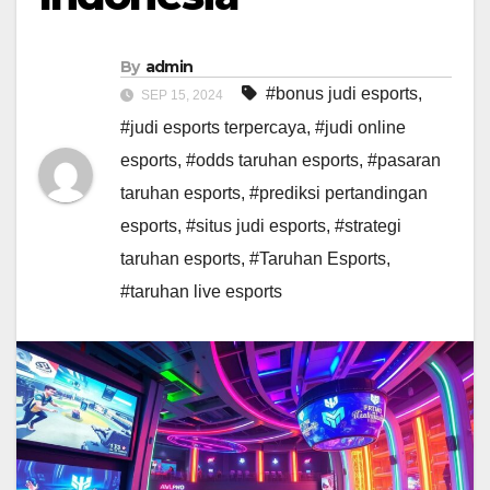
By
admin
#bonus judi esports
,
SEP 15, 2024
#judi esports terpercaya
,
#judi online
esports
,
#odds taruhan esports
,
#pasaran
taruhan esports
,
#prediksi pertandingan
esports
,
#situs judi esports
,
#strategi
taruhan esports
,
#Taruhan Esports
,
#taruhan live esports