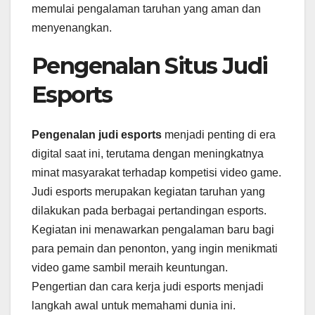
memulai pengalaman taruhan yang aman dan
menyenangkan.
Pengenalan Situs Judi
Esports
Pengenalan judi esports
menjadi penting di era
digital saat ini, terutama dengan meningkatnya
minat masyarakat terhadap kompetisi video game.
Judi esports merupakan kegiatan taruhan yang
dilakukan pada berbagai pertandingan esports.
Kegiatan ini menawarkan pengalaman baru bagi
para pemain dan penonton, yang ingin menikmati
video game sambil meraih keuntungan.
Pengertian dan cara kerja judi esports menjadi
langkah awal untuk memahami dunia ini.