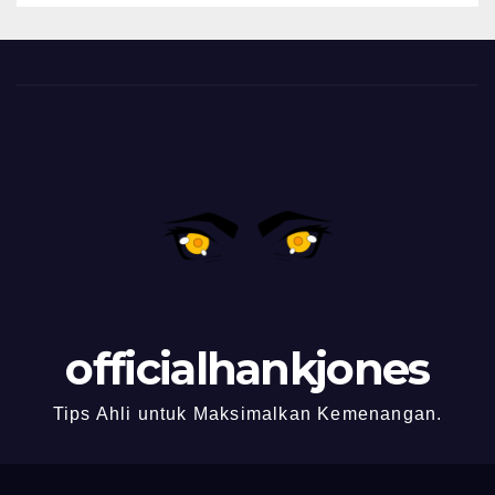
officialhankjones
Tips Ahli untuk Maksimalkan Kemenangan.