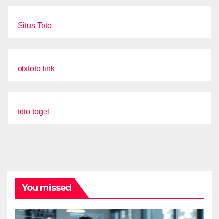
Situs Toto
olxtoto link
toto togel
You missed