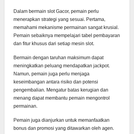
Dalam bermain slot Gacor, pemain perlu
menerapkan strategi yang sesuai. Pertama,
memahami mekanisme permainan sangat krusial.
Pemain sebaiknya mempelajari tabel pembayaran
dan fitur khusus dari setiap mesin slot.
Bermain dengan taruhan maksimum dapat
meningkatkan peluang mendapatkan jackpot.
Namun, pemain juga perlu menjaga
keseimbangan antara risiko dan potensi
pengembalian. Mengatur batas kerugian dan
menang dapat membantu pemain mengontrol
permainan.
Pemain juga dianjurkan untuk memanfaatkan
bonus dan promosi yang ditawarkan oleh agen.