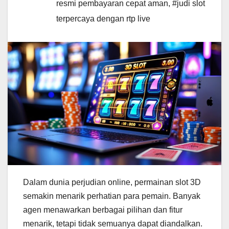
resmi pembayaran cepat aman
,
#judi slot
terpercaya dengan rtp live
Dalam dunia perjudian online, permainan slot 3D
semakin menarik perhatian para pemain. Banyak
agen menawarkan berbagai pilihan dan fitur
menarik, tetapi tidak semuanya dapat diandalkan.