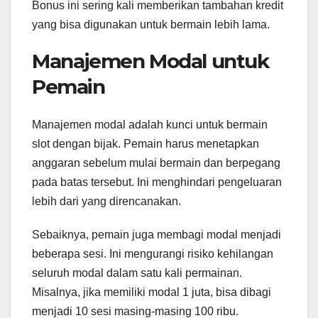
Bonus ini sering kali memberikan tambahan kredit
yang bisa digunakan untuk bermain lebih lama.
Manajemen Modal untuk
Pemain
Manajemen modal adalah kunci untuk bermain
slot dengan bijak. Pemain harus menetapkan
anggaran sebelum mulai bermain dan berpegang
pada batas tersebut. Ini menghindari pengeluaran
lebih dari yang direncanakan.
Sebaiknya, pemain juga membagi modal menjadi
beberapa sesi. Ini mengurangi risiko kehilangan
seluruh modal dalam satu kali permainan.
Misalnya, jika memiliki modal 1 juta, bisa dibagi
menjadi 10 sesi masing-masing 100 ribu.