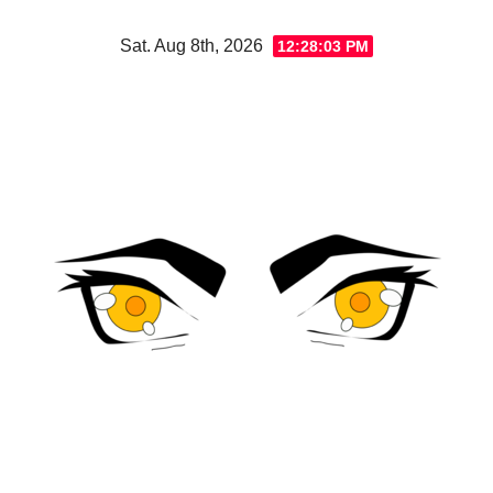
Skip
Sat. Aug 8th, 2026
12:28:04 PM
to
content