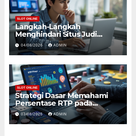
SLOT ONLINE
Langkah-Langkah
Menghindari Situs Judi
Online Penipu yang Marak di
04/08/2026
ADMIN
Tahun 2026
SLOT ONLINE
Strategi Dasar Memahami
Persentase RTP pada
Berbagai Permainan Judi
03/08/2026
ADMIN
Online 2026