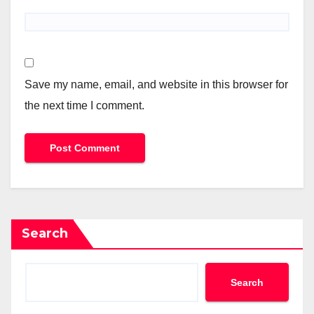
Save my name, email, and website in this browser for
the next time I comment.
Search
Search