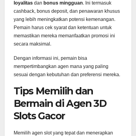
loyalitas
dan
bonus mingguan
. Ini termasuk
cashback, bonus deposit, dan penawaran khusus
yang lebih meningkatkan potensi kemenangan.
Pemain harus cek syarat dan ketentuan untuk
memastikan mereka memanfaatkan promosi ini
secara maksimal.
Dengan informasi ini, pemain bisa
mempertimbangkan agen mana yang paling
sesuai dengan kebutuhan dan preferensi mereka.
Tips Memilih dan
Bermain di Agen 3D
Slots Gacor
Memilih agen slot yang tepat dan menerapkan