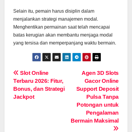
Selain itu, pemain harus disiplin dalam
menjalankan strategi manajemen modal.
Menghentikan permainan saat telah mencapai
batas kerugian akan membantu menjaga modal
yang tersisa dan memperpanjang waktu bermain.
Post
Slot Online
Agen 3D Slots
Terbaru 2026: Fitur,
Gacor Online
navigation
Bonus, dan Strategi
Support Deposit
Jackpot
Pulsa Tanpa
Potongan untuk
Pengalaman
Bermain Maksimal