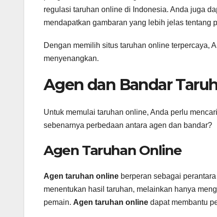
regulasi taruhan online di Indonesia. Anda juga da
mendapatkan gambaran yang lebih jelas tentang 
Dengan memilih situs taruhan online terpercaya
menyenangkan.
Agen dan Bandar Taruh
Untuk memulai taruhan online, Anda perlu mencar
sebenarnya perbedaan antara agen dan bandar?
Agen Taruhan Online
Agen taruhan online
berperan sebagai perantara 
menentukan hasil taruhan, melainkan hanya men
pemain.
Agen taruhan online
dapat membantu pem