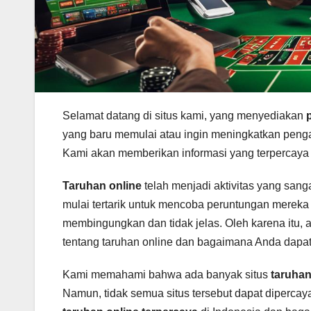
Selamat datang di situs kami, yang menyediakan
yang baru memulai atau ingin meningkatkan pen
Kami akan memberikan informasi yang terpercaya 
Taruhan online
telah menjadi aktivitas yang sang
mulai tertarik untuk mencoba peruntungan merek
membingungkan dan tidak jelas. Oleh karena itu,
tentang taruhan online dan bagaimana Anda dapat
Kami memahami bahwa ada banyak situs
taruhan
Namun, tidak semua situs tersebut dapat dipercaya