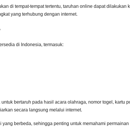
an di tempat-tempat tertentu, taruhan online dapat dilakukan 
gkat yang terhubung dengan internet.
e
rsedia di Indonesia, termasuk:
ntuk bertaruh pada hasil acara olahraga, nomor togel, kartu p
iarkan secara langsung melalui internet.
tegi yang berbeda, sehingga penting untuk memahami permainan