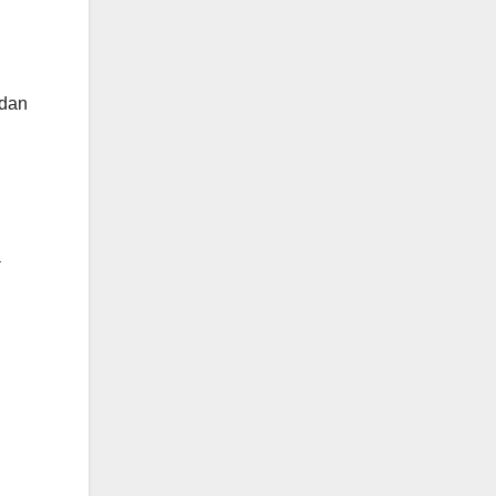
 dan
a