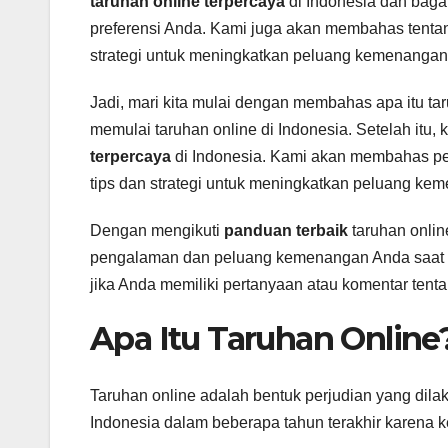
taruhan online terpercaya
di Indonesia dan baga
preferensi Anda. Kami juga akan membahas tentan
strategi untuk meningkatkan peluang kemenangan
Jadi, mari kita mulai dengan membahas apa itu tar
memulai taruhan online di Indonesia. Setelah itu,
terpercaya
di Indonesia. Kami akan membahas pe
tips dan strategi untuk meningkatkan peluang ke
Dengan mengikuti
panduan terbaik
taruhan onlin
pengalaman dan peluang kemenangan Anda saat m
jika Anda memiliki pertanyaan atau komentar tentan
Apa Itu Taruhan Online
Taruhan online adalah bentuk perjudian yang dilak
Indonesia dalam beberapa tahun terakhir karena 