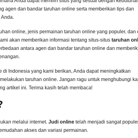
imana Anda dapat memilih situs yang sesuai dengan kebutuha
g agen dan bandar taruhan online serta memberikan tips dan
 Anda.
uhan online, jenis permainan taruhan online yang populer, dan 
 kami akan memberikan informasi tentang situs-situs
taruhan on
rbedaan antara agen dan bandar taruhan online dan memberi
menangan.
e di Indonesia yang kami berikan, Anda dapat meningkatkan
elakukan taruhan online. Jangan ragu untuk menghubungi k
g artikel ini. Terima kasih telah membaca!
?
ukan melalui internet.
Judi online
telah menjadi sangat populer
kemudahan akses dan variasi permainan.