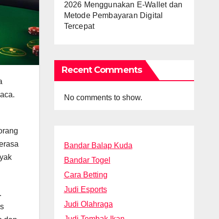
2026 Menggunakan E-Wallet dan
Metode Pembayaran Digital
Tercepat
Recent Comments
a
baca.
No comments to show.
 orang
terasa
Bandar Balap Kuda
nyak
Bandar Togel
Cara Betting
Judi Esports
.
Judi Olahraga
us
Judi Tembak Ikan