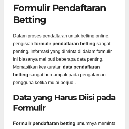
Formulir Pendaftaran
Betting
Dalam proses pendaftaran untuk betting online,
pengisian
formulir pendaftaran betting
sangat
penting. Informasi yang diminta di dalam formulir
ini biasanya meliputi beberapa data penting.
Memastikan keakuratan
data pendaftaran
betting
sangat berdampak pada pengalaman
pengguna ketika mulai berjudi.
Data yang Harus Diisi pada
Formulir
Formulir pendaftaran betting
umumnya meminta