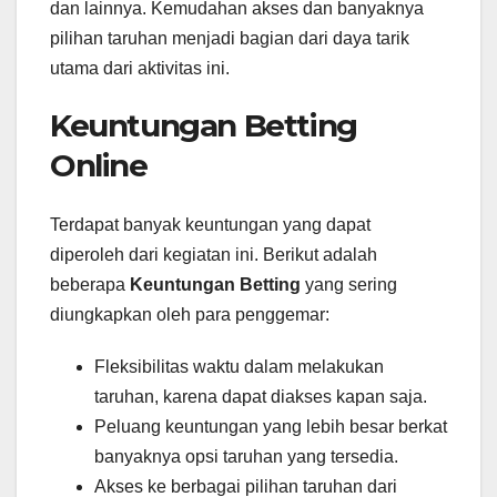
dan lainnya. Kemudahan akses dan banyaknya
pilihan taruhan menjadi bagian dari daya tarik
utama dari aktivitas ini.
Keuntungan Betting
Online
Terdapat banyak keuntungan yang dapat
diperoleh dari kegiatan ini. Berikut adalah
beberapa
Keuntungan Betting
yang sering
diungkapkan oleh para penggemar:
Fleksibilitas waktu dalam melakukan
taruhan, karena dapat diakses kapan saja.
Peluang keuntungan yang lebih besar berkat
banyaknya opsi taruhan yang tersedia.
Akses ke berbagai pilihan taruhan dari