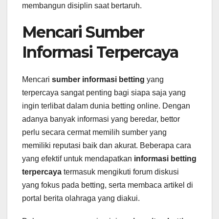
membangun disiplin saat bertaruh.
Mencari Sumber
Informasi Terpercaya
Mencari
sumber informasi betting
yang
terpercaya sangat penting bagi siapa saja yang
ingin terlibat dalam dunia betting online. Dengan
adanya banyak informasi yang beredar, bettor
perlu secara cermat memilih sumber yang
memiliki reputasi baik dan akurat. Beberapa cara
yang efektif untuk mendapatkan
informasi betting
terpercaya
termasuk mengikuti forum diskusi
yang fokus pada betting, serta membaca artikel di
portal berita olahraga yang diakui.