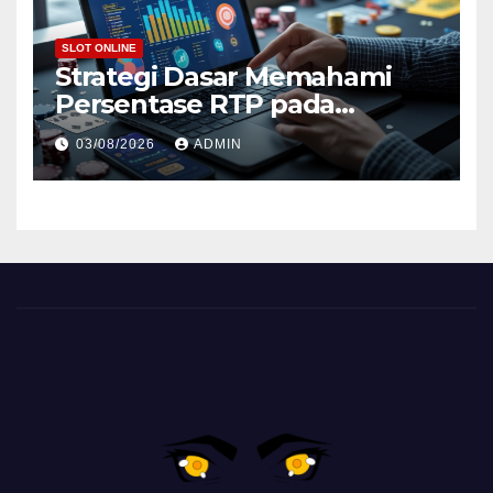
SLOT ONLINE
Strategi Dasar Memahami
Persentase RTP pada
Berbagai Permainan Judi
03/08/2026
ADMIN
Online 2026