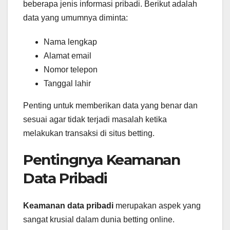
beberapa jenis informasi pribadi. Berikut adalah
data yang umumnya diminta:
Nama lengkap
Alamat email
Nomor telepon
Tanggal lahir
Penting untuk memberikan data yang benar dan
sesuai agar tidak terjadi masalah ketika
melakukan transaksi di situs betting.
Pentingnya Keamanan
Data Pribadi
Keamanan data pribadi
merupakan aspek yang
sangat krusial dalam dunia betting online.