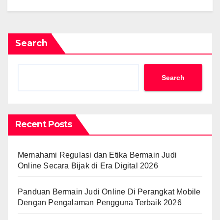
Search
Search
Recent Posts
Memahami Regulasi dan Etika Bermain Judi
Online Secara Bijak di Era Digital 2026
Panduan Bermain Judi Online Di Perangkat Mobile
Dengan Pengalaman Pengguna Terbaik 2026