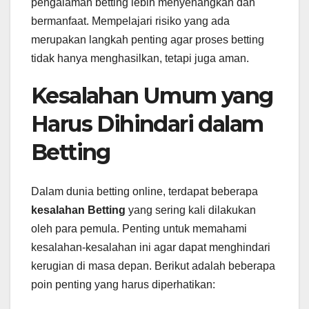
pengalaman betting lebih menyenangkan dan
bermanfaat. Mempelajari risiko yang ada
merupakan langkah penting agar proses betting
tidak hanya menghasilkan, tetapi juga aman.
Kesalahan Umum yang
Harus Dihindari dalam
Betting
Dalam dunia betting online, terdapat beberapa
kesalahan Betting
yang sering kali dilakukan
oleh para pemula. Penting untuk memahami
kesalahan-kesalahan ini agar dapat menghindari
kerugian di masa depan. Berikut adalah beberapa
poin penting yang harus diperhatikan: