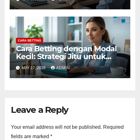
Taruhan
CARA BETTING
Cara Betting dengan Modal
Kecil: Strategi Jitu untuk
Pemain Baru
MAY 17, 2026
ADMIN
Leave a Reply
Your email address will not be published.
Required
fields are marked
*