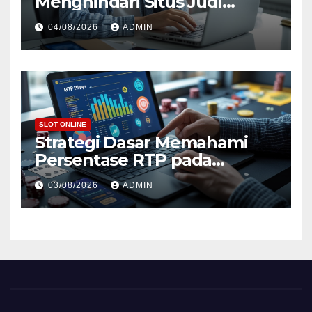
Menghindari Situs Judi
Online Penipu yang Marak di
04/08/2026
ADMIN
Tahun 2026
SLOT ONLINE
Strategi Dasar Memahami
Persentase RTP pada
Berbagai Permainan Judi
03/08/2026
ADMIN
Online 2026