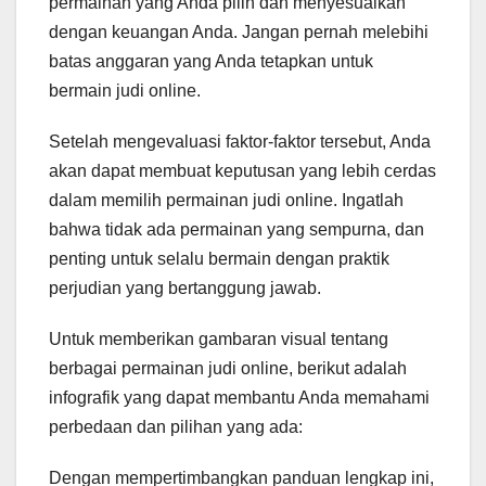
permainan yang Anda pilih dan menyesuaikan
dengan keuangan Anda. Jangan pernah melebihi
batas anggaran yang Anda tetapkan untuk
bermain judi online.
Setelah mengevaluasi faktor-faktor tersebut, Anda
akan dapat membuat keputusan yang lebih cerdas
dalam memilih permainan judi online. Ingatlah
bahwa tidak ada permainan yang sempurna, dan
penting untuk selalu bermain dengan praktik
perjudian yang bertanggung jawab.
Untuk memberikan gambaran visual tentang
berbagai permainan judi online, berikut adalah
infografik yang dapat membantu Anda memahami
perbedaan dan pilihan yang ada:
Dengan mempertimbangkan panduan lengkap ini,