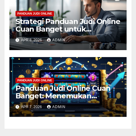
PANDUAN JUDI ONLINE
Strategi Panduan Judi Online
Cuan Banget untuk
Meningkatkan Peluang
APR 8, 2026
ADMIN
Menang Anda
PANDUAN JUDI ONLINE
Panduan Judi Online Cuan
Banget: Menemukan
Rahasia Free Spin, Bonus,
APR 7, 2026
ADMIN
dan Cashback Melimpah