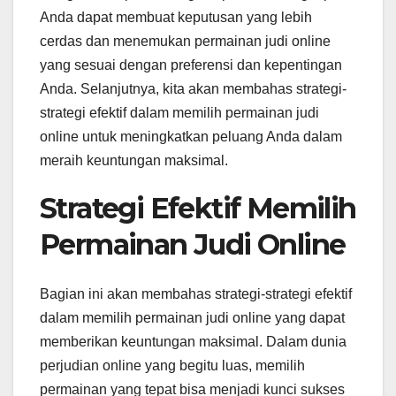
Anda dapat membuat keputusan yang lebih
cerdas dan menemukan permainan judi online
yang sesuai dengan preferensi dan kepentingan
Anda. Selanjutnya, kita akan membahas strategi-
strategi efektif dalam memilih permainan judi
online untuk meningkatkan peluang Anda dalam
meraih keuntungan maksimal.
Strategi Efektif Memilih
Permainan Judi Online
Bagian ini akan membahas strategi-strategi efektif
dalam memilih permainan judi online yang dapat
memberikan keuntungan maksimal. Dalam dunia
perjudian online yang begitu luas, memilih
permainan yang tepat bisa menjadi kunci sukses