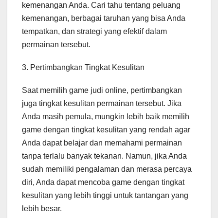
kemenangan Anda. Cari tahu tentang peluang
kemenangan, berbagai taruhan yang bisa Anda
tempatkan, dan strategi yang efektif dalam
permainan tersebut.
3. Pertimbangkan Tingkat Kesulitan
Saat memilih game judi online, pertimbangkan
juga tingkat kesulitan permainan tersebut. Jika
Anda masih pemula, mungkin lebih baik memilih
game dengan tingkat kesulitan yang rendah agar
Anda dapat belajar dan memahami permainan
tanpa terlalu banyak tekanan. Namun, jika Anda
sudah memiliki pengalaman dan merasa percaya
diri, Anda dapat mencoba game dengan tingkat
kesulitan yang lebih tinggi untuk tantangan yang
lebih besar.