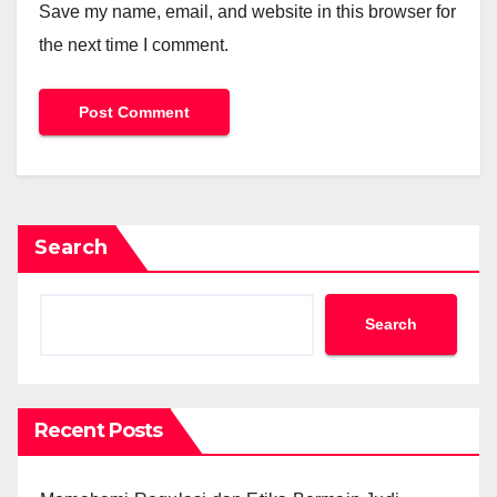
Save my name, email, and website in this browser for
the next time I comment.
Search
Search
Recent Posts