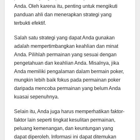
Anda. Oleh karena itu, penting untuk mengikuti
panduan ahli dan menerapkan strategi yang
terbukti efektif.
Salah satu strategi yang dapat Anda gunakan
adalah mempertimbangkan keahlian dan minat
Anda. Pilihlah permainan yang sesuai dengan
pengetahuan dan keahlian Anda. Misalnya, jika
Anda memiliki pengalaman dalam bermain poker,
mungkin lebih baik fokus pada permainan poker
daripada mencoba permainan yang belum Anda
kuasai sepenuhnya.
Selain itu, Anda juga harus memperhatikan faktor-
faktor lain seperti tingkat kesulitan permainan,
peluang kemenangan, dan keuntungan yang
dapat diperoleh. Informasi ini dapat ditemukan