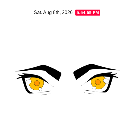
Skip
Sat. Aug 8th, 2026
5:55:00 PM
to
content