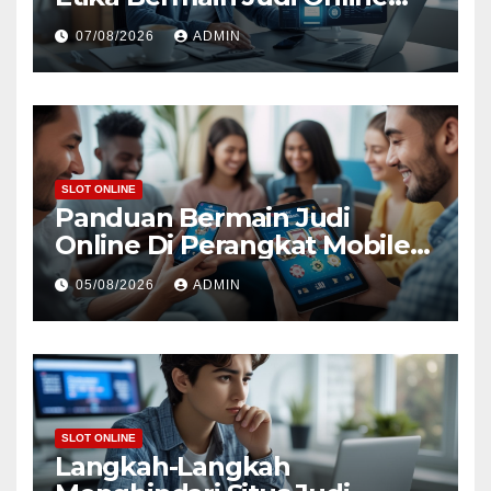
Secara Bijak di Era Digital
07/08/2026
ADMIN
2026
SLOT ONLINE
Panduan Bermain Judi
Online Di Perangkat Mobile
Dengan Pengalaman
05/08/2026
ADMIN
Pengguna Terbaik 2026
SLOT ONLINE
Langkah-Langkah