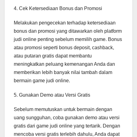
4. Cek Ketersediaan Bonus dan Promosi
Melakukan pengecekan terhadap ketersediaan
bonus dan promosi yang ditawarkan oleh platform
judi online penting sebelum memilih game. Bonus
atau promosi seperti bonus deposit, cashback,
atau putaran gratis dapat membantu
meningkatkan peluang kemenangan Anda dan
memberikan lebih banyak nilai tambah dalam
bermain game judi online.
5. Gunakan Demo atau Versi Gratis
Sebelum memutuskan untuk bermain dengan
uang sungguhan, coba gunakan demo atau versi
gratis dari game judi online yang tertarik. Dengan
mencoba versi gratis terlebih dahulu, Anda dapat