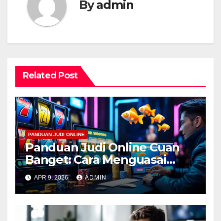
By
admin
Related Post
PANDUAN JUDI ONLINE
Panduan Judi Online Cuan
Banget: Cara Menguasai
Permainan Slot, Poker, dan
APR 9, 2026
ADMIN
Tembak Ikan