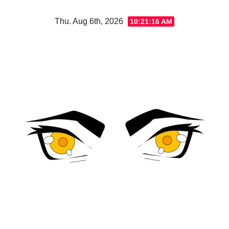
Skip
Thu. Aug 6th, 2026
10:21:17 AM
to
content