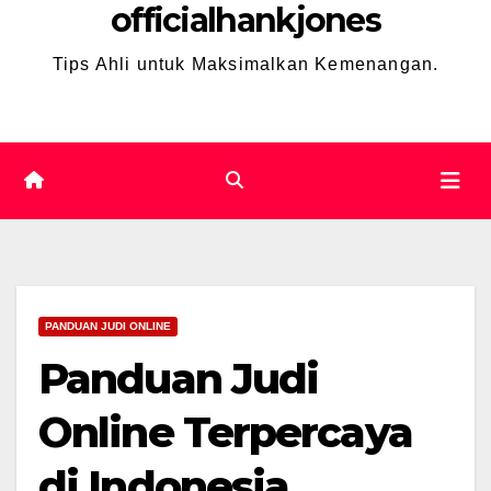
officialhankjones
Tips Ahli untuk Maksimalkan Kemenangan.
PANDUAN JUDI ONLINE
Panduan Judi
Online Terpercaya
di Indonesia