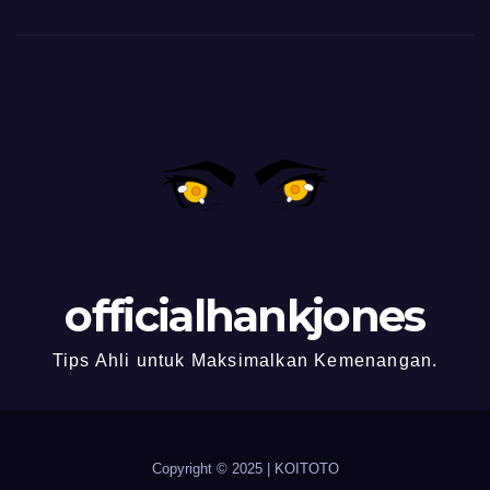
officialhankjones
Tips Ahli untuk Maksimalkan Kemenangan.
Copyright © 2025 |
KOITOTO