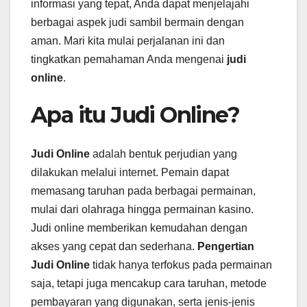
informasi yang tepat, Anda dapat menjelajahi
berbagai aspek judi sambil bermain dengan
aman. Mari kita mulai perjalanan ini dan
tingkatkan pemahaman Anda mengenai
judi
online
.
Apa itu Judi Online?
Judi Online
adalah bentuk perjudian yang
dilakukan melalui internet. Pemain dapat
memasang taruhan pada berbagai permainan,
mulai dari olahraga hingga permainan kasino.
Judi online memberikan kemudahan dengan
akses yang cepat dan sederhana.
Pengertian
Judi Online
tidak hanya terfokus pada permainan
saja, tetapi juga mencakup cara taruhan, metode
pembayaran yang digunakan, serta jenis-jenis