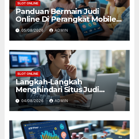
SLOT ONLINE
Panduan Bermain Judi
Online Di Perangkat Mobile
Dengan Pengalaman
05/08/2026
ADMIN
Pengguna Terbaik 2026
SLOT ONLINE
Langkah-Langkah
Menghindari Situs Judi
Online Penipu yang Marak di
04/08/2026
ADMIN
Tahun 2026