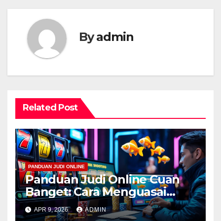
By
admin
Related Post
PANDUAN JUDI ONLINE
Panduan Judi Online Cuan
Banget: Cara Menguasai
Permainan Slot, Poker, dan
APR 9, 2026
ADMIN
Tembak Ikan