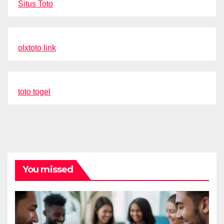
Situs Toto
olxtoto link
toto togel
You missed