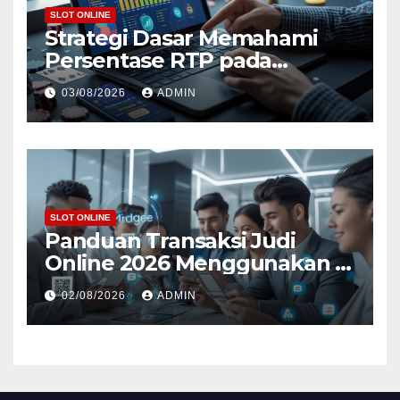
SLOT ONLINE
Strategi Dasar Memahami
Persentase RTP pada
Berbagai Permainan Judi
03/08/2026
ADMIN
Online 2026
SLOT ONLINE
Panduan Transaksi Judi
Online 2026 Menggunakan E-
Wallet dan Metode
02/08/2026
ADMIN
Pembayaran Digital Tercepat