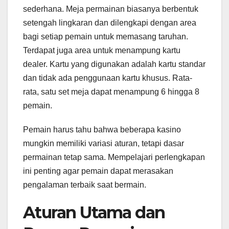
sederhana. Meja permainan biasanya berbentuk
setengah lingkaran dan dilengkapi dengan area
bagi setiap pemain untuk memasang taruhan.
Terdapat juga area untuk menampung kartu
dealer. Kartu yang digunakan adalah kartu standar
dan tidak ada penggunaan kartu khusus. Rata-
rata, satu set meja dapat menampung 6 hingga 8
pemain.
Pemain harus tahu bahwa beberapa kasino
mungkin memiliki variasi aturan, tetapi dasar
permainan tetap sama. Mempelajari perlengkapan
ini penting agar pemain dapat merasakan
pengalaman terbaik saat bermain.
Aturan Utama dan