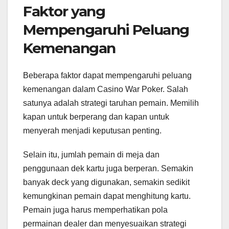
Faktor yang
Mempengaruhi Peluang
Kemenangan
Beberapa faktor dapat mempengaruhi peluang
kemenangan dalam Casino War Poker. Salah
satunya adalah strategi taruhan pemain. Memilih
kapan untuk berperang dan kapan untuk
menyerah menjadi keputusan penting.
Selain itu, jumlah pemain di meja dan
penggunaan dek kartu juga berperan. Semakin
banyak deck yang digunakan, semakin sedikit
kemungkinan pemain dapat menghitung kartu.
Pemain juga harus memperhatikan pola
permainan dealer dan menyesuaikan strategi