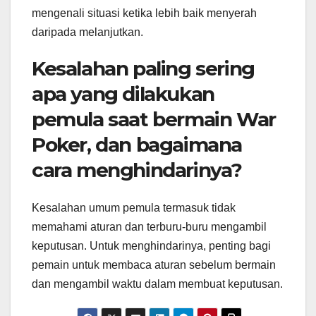
mengenali situasi ketika lebih baik menyerah
daripada melanjutkan.
Kesalahan paling sering
apa yang dilakukan
pemula saat bermain War
Poker, dan bagaimana
cara menghindarinya?
Kesalahan umum pemula termasuk tidak
memahami aturan dan terburu-buru mengambil
keputusan. Untuk menghindarinya, penting bagi
pemain untuk membaca aturan sebelum bermain
dan mengambil waktu dalam membuat keputusan.