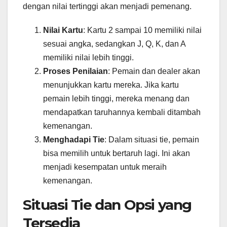
dengan nilai tertinggi akan menjadi pemenang.
Nilai Kartu
: Kartu 2 sampai 10 memiliki nilai
sesuai angka, sedangkan J, Q, K, dan A
memiliki nilai lebih tinggi.
Proses Penilaian
: Pemain dan dealer akan
menunjukkan kartu mereka. Jika kartu
pemain lebih tinggi, mereka menang dan
mendapatkan taruhannya kembali ditambah
kemenangan.
Menghadapi Tie
: Dalam situasi tie, pemain
bisa memilih untuk bertaruh lagi. Ini akan
menjadi kesempatan untuk meraih
kemenangan.
Situasi Tie dan Opsi yang
Tersedia