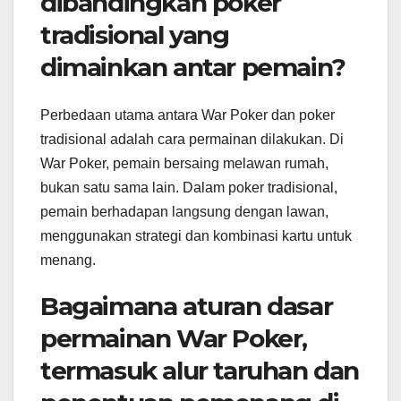
dibandingkan poker
tradisional yang
dimainkan antar pemain?
Perbedaan utama antara War Poker dan poker
tradisional adalah cara permainan dilakukan. Di
War Poker, pemain bersaing melawan rumah,
bukan satu sama lain. Dalam poker tradisional,
pemain berhadapan langsung dengan lawan,
menggunakan strategi dan kombinasi kartu untuk
menang.
Bagaimana aturan dasar
permainan War Poker,
termasuk alur taruhan dan