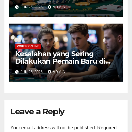
Turbo Hold’em untuk
JUN 26, 2026
ADMIN
Meningkatkan Kemenangan
POKER ONLINE
Kesalahan yang Sering
Dilakukan Pemain Baru di
Turbo Hold’em dan Cara
JUN 25, 2026
ADMIN
Menghindarinya
Leave a Reply
Your email address will not be published.
Required