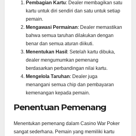
Pembagian Kartu
: Dealer membagikan satu
kartu untuk diri sendiri dan satu untuk setiap
pemain.
Mengawasi Permainan
: Dealer memastikan
bahwa semua taruhan dilakukan dengan
benar dan semua aturan diikuti.
Menentukan Hasil
: Setelah kartu dibuka,
dealer mengumumkan pemenang
berdasarkan perbandingan nilai kartu.
Mengelola Taruhan
: Dealer juga
menangani semua chip dan pembayaran
kemenangan kepada pemain.
Penentuan Pemenang
Menentukan pemenang dalam Casino War Poker
sangat sederhana. Pemain yang memiliki kartu