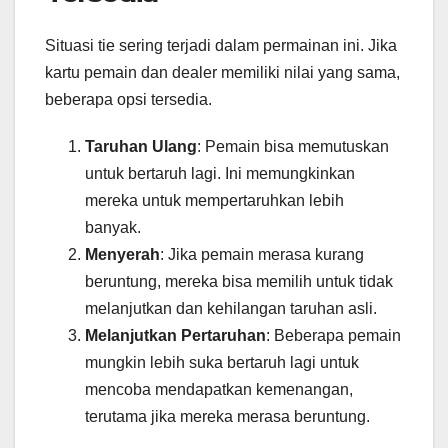
Situasi tie sering terjadi dalam permainan ini. Jika
kartu pemain dan dealer memiliki nilai yang sama,
beberapa opsi tersedia.
Taruhan Ulang
: Pemain bisa memutuskan
untuk bertaruh lagi. Ini memungkinkan
mereka untuk mempertaruhkan lebih
banyak.
Menyerah
: Jika pemain merasa kurang
beruntung, mereka bisa memilih untuk tidak
melanjutkan dan kehilangan taruhan asli.
Melanjutkan Pertaruhan
: Beberapa pemain
mungkin lebih suka bertaruh lagi untuk
mencoba mendapatkan kemenangan,
terutama jika mereka merasa beruntung.