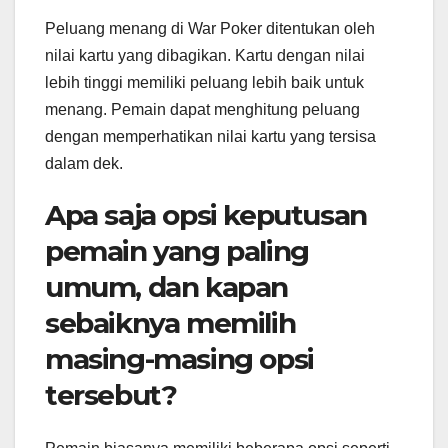
Peluang menang di War Poker ditentukan oleh
nilai kartu yang dibagikan. Kartu dengan nilai
lebih tinggi memiliki peluang lebih baik untuk
menang. Pemain dapat menghitung peluang
dengan memperhatikan nilai kartu yang tersisa
dalam dek.
Apa saja opsi keputusan
pemain yang paling
umum, dan kapan
sebaiknya memilih
masing-masing opsi
tersebut?