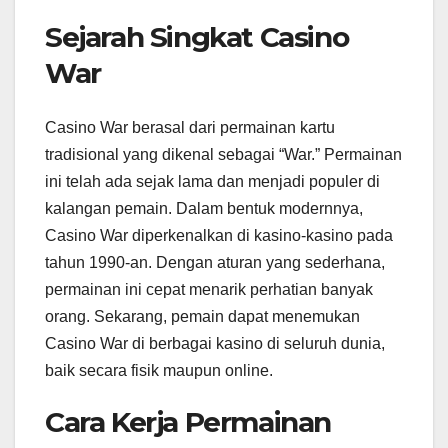
Sejarah Singkat Casino
War
Casino War berasal dari permainan kartu
tradisional yang dikenal sebagai “War.” Permainan
ini telah ada sejak lama dan menjadi populer di
kalangan pemain. Dalam bentuk modernnya,
Casino War diperkenalkan di kasino-kasino pada
tahun 1990-an. Dengan aturan yang sederhana,
permainan ini cepat menarik perhatian banyak
orang. Sekarang, pemain dapat menemukan
Casino War di berbagai kasino di seluruh dunia,
baik secara fisik maupun online.
Cara Kerja Permainan