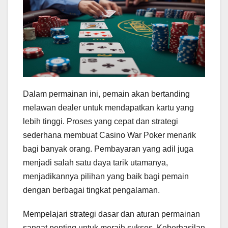
Dalam permainan ini, pemain akan bertanding
melawan dealer untuk mendapatkan kartu yang
lebih tinggi. Proses yang cepat dan strategi
sederhana membuat Casino War Poker menarik
bagi banyak orang. Pembayaran yang adil juga
menjadi salah satu daya tarik utamanya,
menjadikannya pilihan yang baik bagi pemain
dengan berbagai tingkat pengalaman.
Mempelajari strategi dasar dan aturan permainan
sangat penting untuk meraih sukses. Keberhasilan