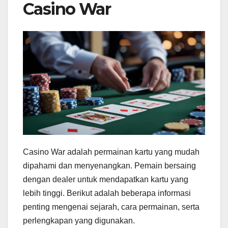
Casino War
Casino War adalah permainan kartu yang mudah
dipahami dan menyenangkan. Pemain bersaing
dengan dealer untuk mendapatkan kartu yang
lebih tinggi. Berikut adalah beberapa informasi
penting mengenai sejarah, cara permainan, serta
perlengkapan yang digunakan.