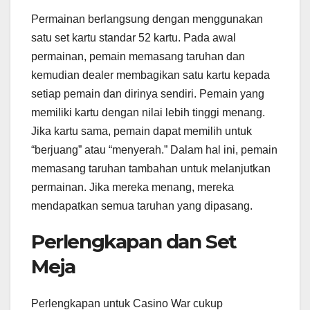
Permainan berlangsung dengan menggunakan
satu set kartu standar 52 kartu. Pada awal
permainan, pemain memasang taruhan dan
kemudian dealer membagikan satu kartu kepada
setiap pemain dan dirinya sendiri. Pemain yang
memiliki kartu dengan nilai lebih tinggi menang.
Jika kartu sama, pemain dapat memilih untuk
“berjuang” atau “menyerah.” Dalam hal ini, pemain
memasang taruhan tambahan untuk melanjutkan
permainan. Jika mereka menang, mereka
mendapatkan semua taruhan yang dipasang.
Perlengkapan dan Set
Meja
Perlengkapan untuk Casino War cukup