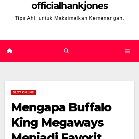
officialhankjones
Tips Ahli untuk Maksimalkan Kemenangan.
SLOT ONLINE
Mengapa Buffalo
King Megaways
Menjadi Favorit