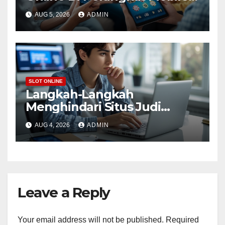
Dengan Pengalaman
AUG 5, 2026
ADMIN
Pengguna Terbaik 2026
SLOT ONLINE
Langkah-Langkah
Menghindari Situs Judi
Online Penipu yang Marak di
AUG 4, 2026
ADMIN
Tahun 2026
Leave a Reply
Your email address will not be published.
Required