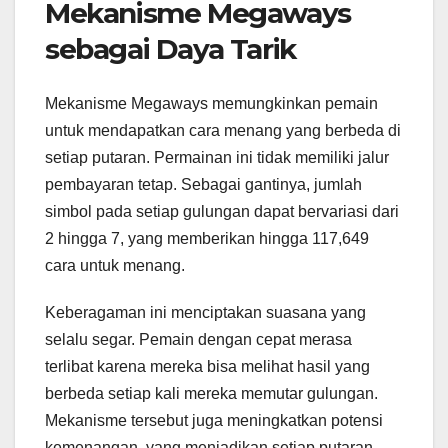
Mekanisme Megaways
sebagai Daya Tarik
Mekanisme Megaways memungkinkan pemain
untuk mendapatkan cara menang yang berbeda di
setiap putaran. Permainan ini tidak memiliki jalur
pembayaran tetap. Sebagai gantinya, jumlah
simbol pada setiap gulungan dapat bervariasi dari
2 hingga 7, yang memberikan hingga 117,649
cara untuk menang.
Keberagaman ini menciptakan suasana yang
selalu segar. Pemain dengan cepat merasa
terlibat karena mereka bisa melihat hasil yang
berbeda setiap kali mereka memutar gulungan.
Mekanisme tersebut juga meningkatkan potensi
kemenangan, yang menjadikan setiap putaran