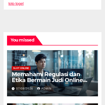
toto togel
You missed
SLOT ONLINE
Memahami Regulasi dan
Etika Bermain Judi Online
Secara Bijak di Era Digital
07/08/2026
ADMIN
2026