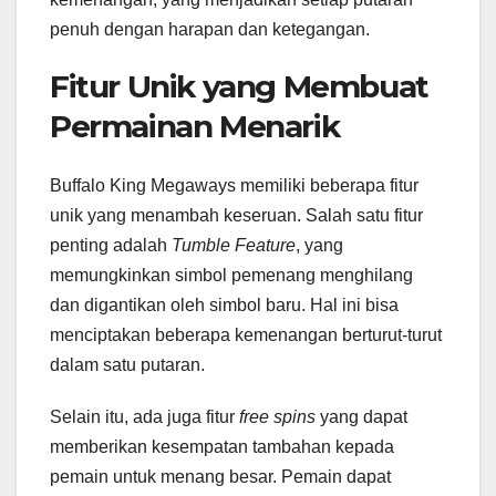
penuh dengan harapan dan ketegangan.
Fitur Unik yang Membuat
Permainan Menarik
Buffalo King Megaways memiliki beberapa fitur
unik yang menambah keseruan. Salah satu fitur
penting adalah
Tumble Feature
, yang
memungkinkan simbol pemenang menghilang
dan digantikan oleh simbol baru. Hal ini bisa
menciptakan beberapa kemenangan berturut-turut
dalam satu putaran.
Selain itu, ada juga fitur
free spins
yang dapat
memberikan kesempatan tambahan kepada
pemain untuk menang besar. Pemain dapat