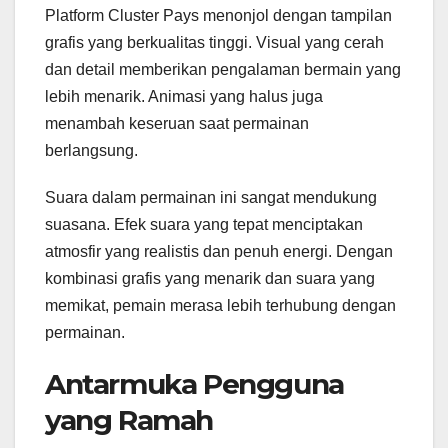
Platform Cluster Pays menonjol dengan tampilan
grafis yang berkualitas tinggi. Visual yang cerah
dan detail memberikan pengalaman bermain yang
lebih menarik. Animasi yang halus juga
menambah keseruan saat permainan
berlangsung.
Suara dalam permainan ini sangat mendukung
suasana. Efek suara yang tepat menciptakan
atmosfir yang realistis dan penuh energi. Dengan
kombinasi grafis yang menarik dan suara yang
memikat, pemain merasa lebih terhubung dengan
permainan.
Antarmuka Pengguna
yang Ramah