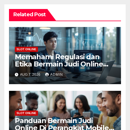
Related Post
SLOT ONLINE
Memahami Regulasi dan
Etika Bermain Judi Online
Secara Bijak di Era Digital
AUG 7, 2026
ADMIN
2026
SLOT ONLINE
Panduan Bermain Judi
Online Di Perangkat Mobile