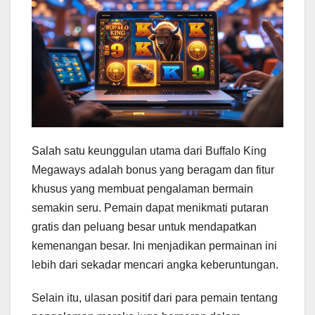
Salah satu keunggulan utama dari Buffalo King
Megaways adalah bonus yang beragam dan fitur
khusus yang membuat pengalaman bermain
semakin seru. Pemain dapat menikmati putaran
gratis dan peluang besar untuk mendapatkan
kemenangan besar. Ini menjadikan permainan ini
lebih dari sekadar mencari angka keberuntungan.
Selain itu, ulasan positif dari para pemain tentang