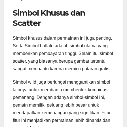
Simbol Khusus dan
Scatter
Simbol khusus dalam permainan ini juga penting.
Serta Simbol buffalo adalah simbol utama yang
memberikan pembayaran tinggi. Selain itu, simbol
scatter, yang biasanya berupa gambar tertentu,
sangat membantu karena memicu putaran gratis.
Simbol wild juga berfungsi menggantikan simbol
lainnya untuk membantu membentuk kombinasi
pemenang. Dengan adanya simbol-simbol ini,
pemain memiliki peluang lebih besar untuk
mendapatkan kemenangan yang signifikan. Fitur-
fitur ini menjadikan permainan lebih dinamis dan