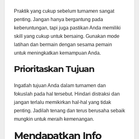
Praktik yang cukup sebelum turnamen sangat
penting. Jangan hanya bergantung pada
keberuntungan, tapi juga pastikan Anda memiliki
skill yang cukup untuk bersaing. Gunakan mode
latihan dan bermain dengan sesama pemain
untuk meningkatkan kemampuan Anda.
Prioritaskan Tujuan
Ingatlah tujuan Anda dalam turnamen dan
fokuslah pada hal tersebut. Hindari distraksi dan
jangan terlalu memikirkan hal-hal yang tidak
penting. Jadilah tenang dan terus berusaha sebaik
mungkin untuk meraih kemenangan.
Mendapatkan Info