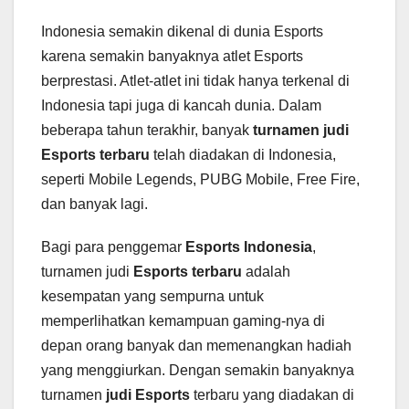
Indonesia semakin dikenal di dunia Esports
karena semakin banyaknya atlet Esports
berprestasi. Atlet-atlet ini tidak hanya terkenal di
Indonesia tapi juga di kancah dunia. Dalam
beberapa tahun terakhir, banyak
turnamen judi
Esports terbaru
telah diadakan di Indonesia,
seperti Mobile Legends, PUBG Mobile, Free Fire,
dan banyak lagi.
Bagi para penggemar
Esports Indonesia
,
turnamen judi
Esports terbaru
adalah
kesempatan yang sempurna untuk
memperlihatkan kemampuan gaming-nya di
depan orang banyak dan memenangkan hadiah
yang menggiurkan. Dengan semakin banyaknya
turnamen
judi Esports
terbaru yang diadakan di