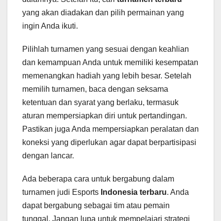
yang akan diadakan dan pilih permainan yang
ingin Anda ikuti.
Pilihlah turnamen yang sesuai dengan keahlian
dan kemampuan Anda untuk memiliki kesempatan
memenangkan hadiah yang lebih besar. Setelah
memilih turnamen, baca dengan seksama
ketentuan dan syarat yang berlaku, termasuk
aturan mempersiapkan diri untuk pertandingan.
Pastikan juga Anda mempersiapkan peralatan dan
koneksi yang diperlukan agar dapat berpartisipasi
dengan lancar.
Ada beberapa cara untuk bergabung dalam
turnamen judi Esports
Indonesia terbaru
. Anda
dapat bergabung sebagai tim atau pemain
tunggal. Jangan lupa untuk mempelajari strategi