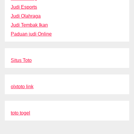
Judi Esports
Judi Olahraga
Judi Tembak Ikan
Paduan judi Online
Situs Toto
olxtoto link
toto togel