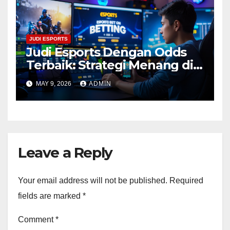
JUDI ESPORTS
Judi Esports Dengan Odds
Terbaik: Strategi Menang di
Situs Terpercaya
MAY 9, 2026
ADMIN
Leave a Reply
Your email address will not be published.
Required
fields are marked
*
Comment
*