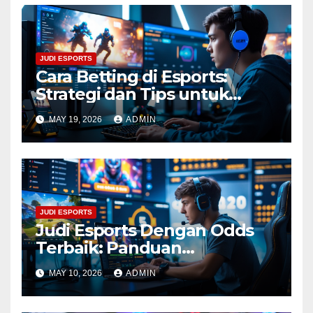
JUDI ESPORTS
Cara Betting di Esports:
Strategi dan Tips untuk
Menang Besar
MAY 19, 2026
ADMIN
JUDI ESPORTS
Judi Esports Dengan Odds
Terbaik: Panduan
Menemukan Situs
MAY 10, 2026
ADMIN
Menguntungkan