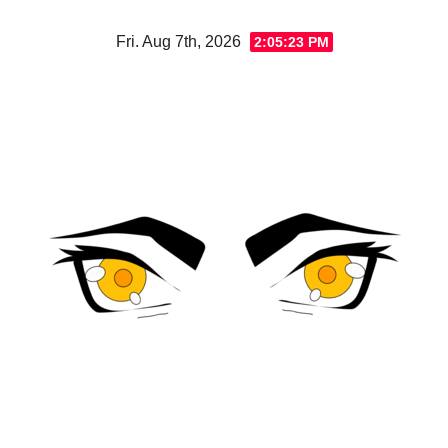
Skip
Fri. Aug 7th, 2026
2:05:25 PM
to
content