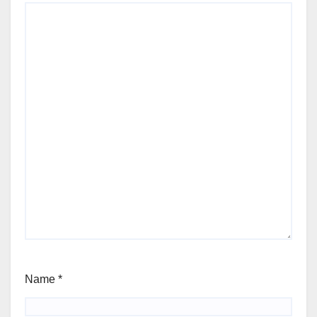
Name
*