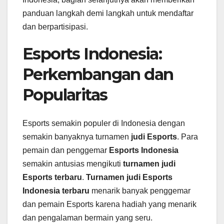
panduan langkah demi langkah untuk mendaftar
dan berpartisipasi.
Esports Indonesia:
Perkembangan dan
Popularitas
Esports semakin populer di Indonesia dengan
semakin banyaknya turnamen
judi Esports
. Para
pemain dan penggemar
Esports Indonesia
semakin antusias mengikuti
turnamen judi
Esports terbaru
.
Turnamen judi Esports
Indonesia terbaru
menarik banyak penggemar
dan pemain Esports karena hadiah yang menarik
dan pengalaman bermain yang seru.