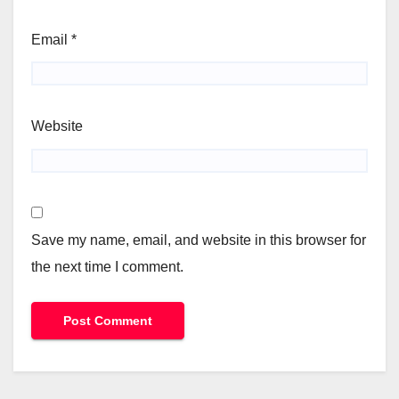
Email
*
Website
Save my name, email, and website in this browser for
the next time I comment.