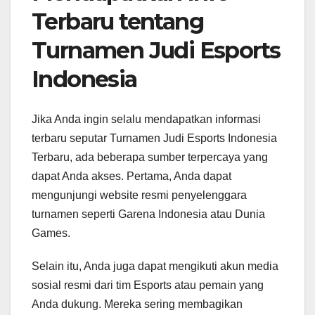
Terbaru tentang
Turnamen Judi Esports
Indonesia
Jika Anda ingin selalu mendapatkan informasi
terbaru seputar Turnamen Judi Esports Indonesia
Terbaru, ada beberapa sumber terpercaya yang
dapat Anda akses. Pertama, Anda dapat
mengunjungi website resmi penyelenggara
turnamen seperti Garena Indonesia atau Dunia
Games.
Selain itu, Anda juga dapat mengikuti akun media
sosial resmi dari tim Esports atau pemain yang
Anda dukung. Mereka sering membagikan