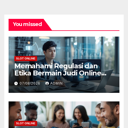
You missed
SLOT ONLINE
Memahami Regulasi dan
Etika Bermain Judi Online
Secara Bijak di Era Digital
07/08/2026
ADMIN
2026
SLOT ONLINE