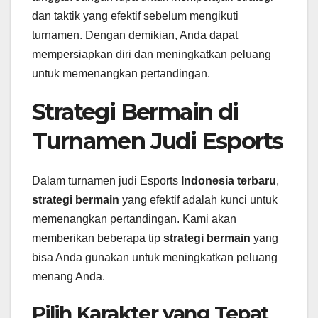
dan taktik yang efektif sebelum mengikuti
turnamen. Dengan demikian, Anda dapat
mempersiapkan diri dan meningkatkan peluang
untuk memenangkan pertandingan.
Strategi Bermain di
Turnamen Judi Esports
Dalam turnamen judi Esports
Indonesia terbaru
,
strategi bermain
yang efektif adalah kunci untuk
memenangkan pertandingan. Kami akan
memberikan beberapa tip
strategi bermain
yang
bisa Anda gunakan untuk meningkatkan peluang
menang Anda.
Pilih Karakter yang Tepat