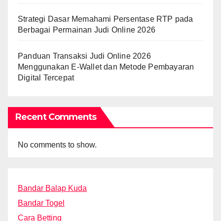
Strategi Dasar Memahami Persentase RTP pada
Berbagai Permainan Judi Online 2026
Panduan Transaksi Judi Online 2026
Menggunakan E-Wallet dan Metode Pembayaran
Digital Tercepat
Recent Comments
No comments to show.
Bandar Balap Kuda
Bandar Togel
Cara Betting