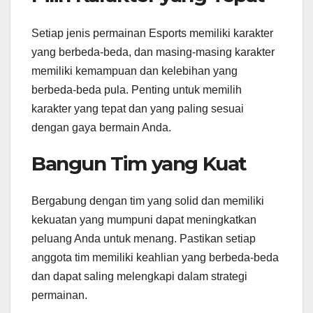
Setiap jenis permainan Esports memiliki karakter
yang berbeda-beda, dan masing-masing karakter
memiliki kemampuan dan kelebihan yang
berbeda-beda pula. Penting untuk memilih
karakter yang tepat dan yang paling sesuai
dengan gaya bermain Anda.
Bangun Tim yang Kuat
Bergabung dengan tim yang solid dan memiliki
kekuatan yang mumpuni dapat meningkatkan
peluang Anda untuk menang. Pastikan setiap
anggota tim memiliki keahlian yang berbeda-beda
dan dapat saling melengkapi dalam strategi
permainan.