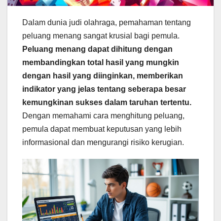
Dalam dunia judi olahraga, pemahaman tentang
peluang menang sangat krusial bagi pemula.
Peluang menang dapat dihitung dengan
membandingkan total hasil yang mungkin
dengan hasil yang diinginkan, memberikan
indikator yang jelas tentang seberapa besar
kemungkinan sukses dalam taruhan tertentu.
Dengan memahami cara menghitung peluang,
pemula dapat membuat keputusan yang lebih
informasional dan mengurangi risiko kerugian.