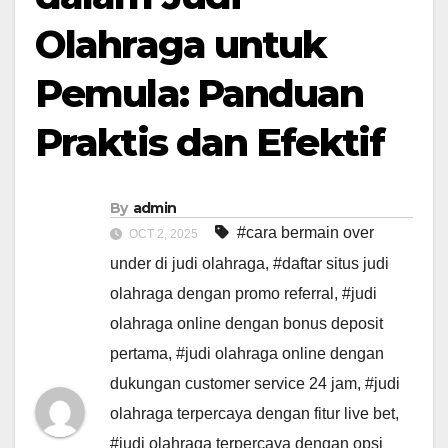
Olahraga untuk
Pemula: Panduan
Praktis dan Efektif
By
admin
#cara bermain over
OCT 2, 2025
under di judi olahraga
,
#daftar situs judi
olahraga dengan promo referral
,
#judi
olahraga online dengan bonus deposit
pertama
,
#judi olahraga online dengan
dukungan customer service 24 jam
,
#judi
olahraga terpercaya dengan fitur live bet
,
#judi olahraga terpercaya dengan opsi