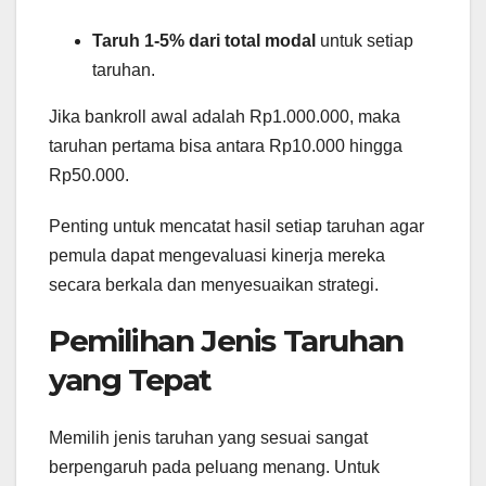
Taruh 1-5% dari total modal
untuk setiap
taruhan.
Jika bankroll awal adalah Rp1.000.000, maka
taruhan pertama bisa antara Rp10.000 hingga
Rp50.000.
Penting untuk mencatat hasil setiap taruhan agar
pemula dapat mengevaluasi kinerja mereka
secara berkala dan menyesuaikan strategi.
Pemilihan Jenis Taruhan
yang Tepat
Memilih jenis taruhan yang sesuai sangat
berpengaruh pada peluang menang. Untuk