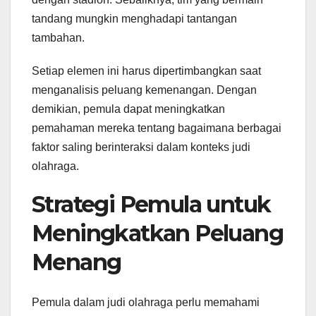
tandang mungkin menghadapi tantangan
tambahan.
Setiap elemen ini harus dipertimbangkan saat
menganalisis peluang kemenangan. Dengan
demikian, pemula dapat meningkatkan
pemahaman mereka tentang bagaimana berbagai
faktor saling berinteraksi dalam konteks judi
olahraga.
Strategi Pemula untuk
Meningkatkan Peluang
Menang
Pemula dalam judi olahraga perlu memahami