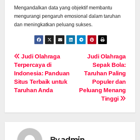
Mengandalkan data yang objektif membantu
mengurangi pengaruh emosional dalam taruhan
dan meningkatkan peluang sukses.
Post
Judi Olahraga
Judi Olahraga
Terpercaya di
Sepak Bola:
navigation
Indonesia: Panduan
Taruhan Paling
Situs Terbaik untuk
Populer dan
Taruhan Anda
Peluang Menang
Tinggi
By
admin