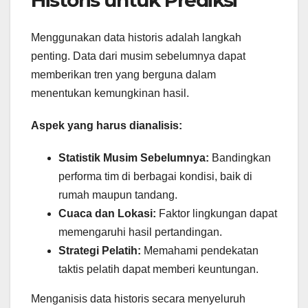
Historis untuk Prediksi
Menggunakan data historis adalah langkah
penting. Data dari musim sebelumnya dapat
memberikan tren yang berguna dalam
menentukan kemungkinan hasil.
Aspek yang harus dianalisis:
Statistik Musim Sebelumnya:
Bandingkan
performa tim di berbagai kondisi, baik di
rumah maupun tandang.
Cuaca dan Lokasi:
Faktor lingkungan dapat
memengaruhi hasil pertandingan.
Strategi Pelatih:
Memahami pendekatan
taktis pelatih dapat memberi keuntungan.
Menganisis data historis secara menyeluruh