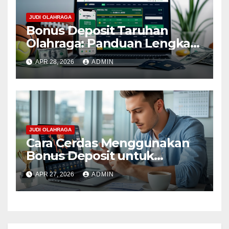
JUDI OLAHRAGA
Bonus Deposit Taruhan
Olahraga: Panduan Lengkap
Registrasi dan Penarikan
APR 28, 2026
ADMIN
JUDI OLAHRAGA
Cara Cerdas Menggunakan
Bonus Deposit untuk
Taruhan Olahraga Secara
APR 27, 2026
ADMIN
Efektif