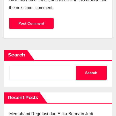
the next time I comment.
Search
Search
Recent Posts
Memahami Regulasi dan Etika Bermain Judi