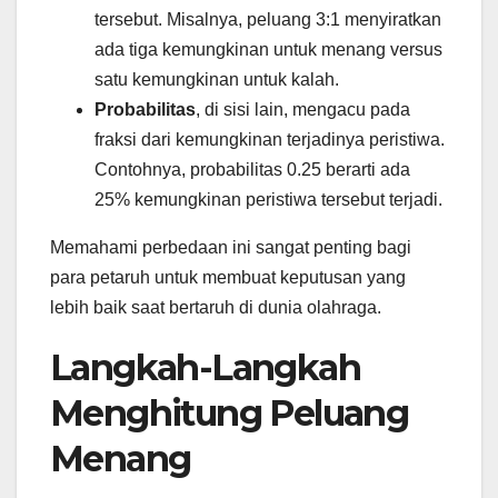
tersebut. Misalnya, peluang 3:1 menyiratkan
ada tiga kemungkinan untuk menang versus
satu kemungkinan untuk kalah.
Probabilitas
, di sisi lain, mengacu pada
fraksi dari kemungkinan terjadinya peristiwa.
Contohnya, probabilitas 0.25 berarti ada
25% kemungkinan peristiwa tersebut terjadi.
Memahami perbedaan ini sangat penting bagi
para petaruh untuk membuat keputusan yang
lebih baik saat bertaruh di dunia olahraga.
Langkah-Langkah
Menghitung Peluang
Menang