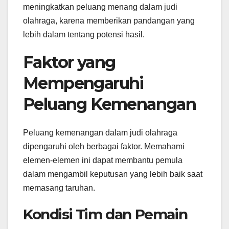
meningkatkan peluang menang dalam judi
olahraga, karena memberikan pandangan yang
lebih dalam tentang potensi hasil.
Faktor yang
Mempengaruhi
Peluang Kemenangan
Peluang kemenangan dalam judi olahraga
dipengaruhi oleh berbagai faktor. Memahami
elemen-elemen ini dapat membantu pemula
dalam mengambil keputusan yang lebih baik saat
memasang taruhan.
Kondisi Tim dan Pemain