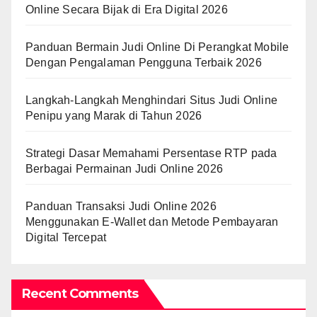
Online Secara Bijak di Era Digital 2026
Panduan Bermain Judi Online Di Perangkat Mobile
Dengan Pengalaman Pengguna Terbaik 2026
Langkah-Langkah Menghindari Situs Judi Online
Penipu yang Marak di Tahun 2026
Strategi Dasar Memahami Persentase RTP pada
Berbagai Permainan Judi Online 2026
Panduan Transaksi Judi Online 2026
Menggunakan E-Wallet dan Metode Pembayaran
Digital Tercepat
Recent Comments