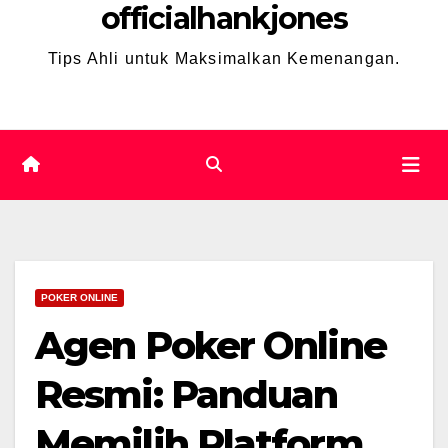
officialhankjones
Tips Ahli untuk Maksimalkan Kemenangan.
POKER ONLINE
Agen Poker Online
Resmi: Panduan
Memilih Platform