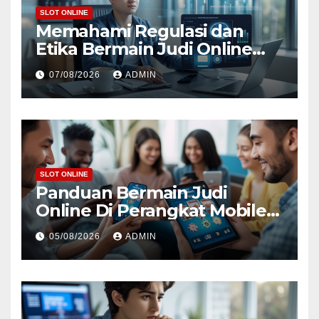
SLOT ONLINE
Memahami Regulasi dan
Etika Bermain Judi Online
Secara Bijak di Era Digital
07/08/2026
ADMIN
2026
SLOT ONLINE
Panduan Bermain Judi
Online Di Perangkat Mobile
Dengan Pengalaman
05/08/2026
ADMIN
Pengguna Terbaik 2026