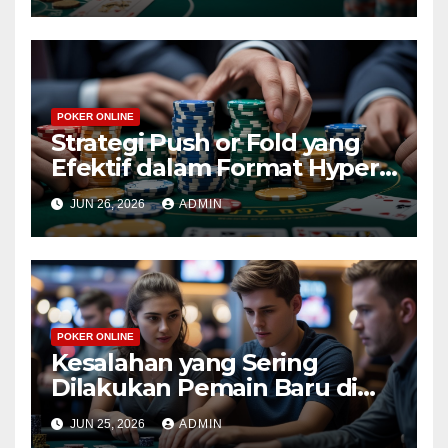
POKER ONLINE
Strategi Push or Fold yang
Efektif dalam Format Hyper-
Turbo Hold’em untuk
JUN 26, 2026
ADMIN
Meningkatkan Kemenangan
POKER ONLINE
Kesalahan yang Sering
Dilakukan Pemain Baru di
Turbo Hold’em dan Cara
JUN 25, 2026
ADMIN
Menghindarinya