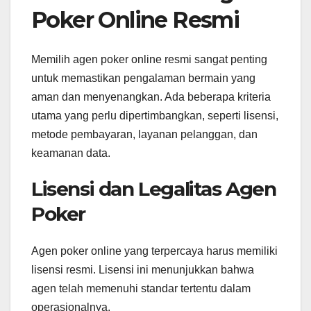
Poker Online Resmi
Memilih agen poker online resmi sangat penting
untuk memastikan pengalaman bermain yang
aman dan menyenangkan. Ada beberapa kriteria
utama yang perlu dipertimbangkan, seperti lisensi,
metode pembayaran, layanan pelanggan, dan
keamanan data.
Lisensi dan Legalitas Agen
Poker
Agen poker online yang terpercaya harus memiliki
lisensi resmi. Lisensi ini menunjukkan bahwa
agen telah memenuhi standar tertentu dalam
operasionalnya.