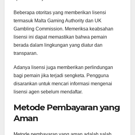
Beberapa otoritas yang memberikan lisensi
termasuk Malta Gaming Authority dan UK
Gambling Commission. Memeriksa keabsahan
lisensi ini dapat memastikan bahwa pemain
berada dalam lingkungan yang diatur dan
transparan.
Adanya lisensi juga memberikan perlindungan
bagi pemain jika terjadi sengketa. Pengguna
disarankan untuk mencari informasi mengenai
lisensi agen sebelum mendaftar.
Metode Pembayaran yang
Aman
Metode pembayaran yang aman adalah salah