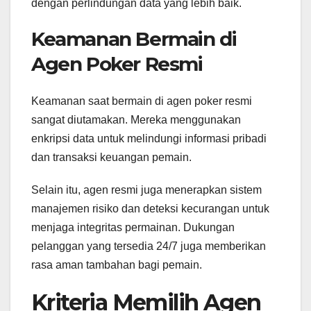
dengan perlindungan data yang lebih baik.
Keamanan Bermain di
Agen Poker Resmi
Keamanan saat bermain di agen poker resmi
sangat diutamakan. Mereka menggunakan
enkripsi data untuk melindungi informasi pribadi
dan transaksi keuangan pemain.
Selain itu, agen resmi juga menerapkan sistem
manajemen risiko dan deteksi kecurangan untuk
menjaga integritas permainan. Dukungan
pelanggan yang tersedia 24/7 juga memberikan
rasa aman tambahan bagi pemain.
Kriteria Memilih Agen