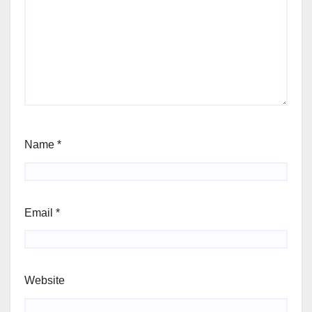
Name
*
Email
*
Website