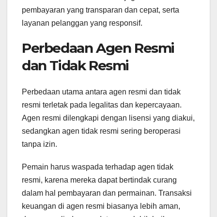
pembayaran yang transparan dan cepat, serta
layanan pelanggan yang responsif.
Perbedaan Agen Resmi
dan Tidak Resmi
Perbedaan utama antara agen resmi dan tidak
resmi terletak pada legalitas dan kepercayaan.
Agen resmi dilengkapi dengan lisensi yang diakui,
sedangkan agen tidak resmi sering beroperasi
tanpa izin.
Pemain harus waspada terhadap agen tidak
resmi, karena mereka dapat bertindak curang
dalam hal pembayaran dan permainan. Transaksi
keuangan di agen resmi biasanya lebih aman,