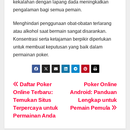
kekalahan dengan lapang dada meningkatkan
pengalaman bagi semua pemain.
Menghindari penggunaan obat-obatan terlarang
atau alkohol saat bermain sangat disarankan.
Konsentrasi serta ketajaman berpikir diperlukan
untuk membuat keputusan yang baik dalam
permainan poker.
Post
Daftar Poker
Poker Online
Online Terbaru:
Android: Panduan
navigation
Temukan Situs
Lengkap untuk
Terpercaya untuk
Pemain Pemula
Permainan Anda