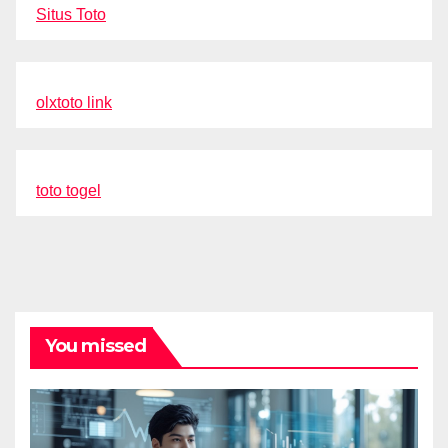
Situs Toto
olxtoto link
toto togel
You missed