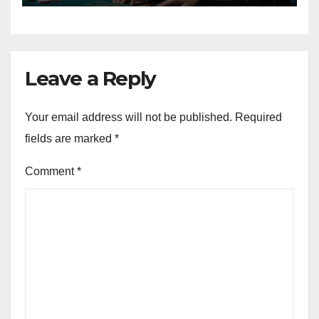
Leave a Reply
Your email address will not be published.
Required
fields are marked
*
Comment
*