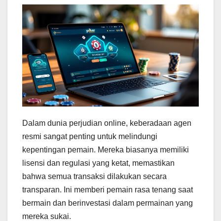
Dalam dunia perjudian online, keberadaan agen
resmi sangat penting untuk melindungi
kepentingan pemain. Mereka biasanya memiliki
lisensi dan regulasi yang ketat, memastikan
bahwa semua transaksi dilakukan secara
transparan. Ini memberi pemain rasa tenang saat
bermain dan berinvestasi dalam permainan yang
mereka sukai.