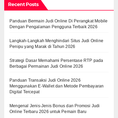
Recent Posts
Panduan Bermain Judi Online Di Perangkat Mobile
Dengan Pengalaman Pengguna Terbaik 2026
Langkah-Langkah Menghindari Situs Judi Online
Penipu yang Marak di Tahun 2026
Strategi Dasar Memahami Persentase RTP pada
Berbagai Permainan Judi Online 2026
Panduan Transaksi Judi Online 2026
Menggunakan E-Wallet dan Metode Pembayaran
Digital Tercepat
Mengenal Jenis-Jenis Bonus dan Promosi Judi
Online Terbaru 2026 untuk Pemain Baru