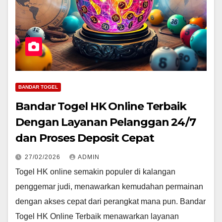
BANDAR TOGEL
Bandar Togel HK Online Terbaik
Dengan Layanan Pelanggan 24/7
dan Proses Deposit Cepat
27/02/2026
ADMIN
Togel HK online semakin populer di kalangan
penggemar judi, menawarkan kemudahan permainan
dengan akses cepat dari perangkat mana pun. Bandar
Togel HK Online Terbaik menawarkan layanan