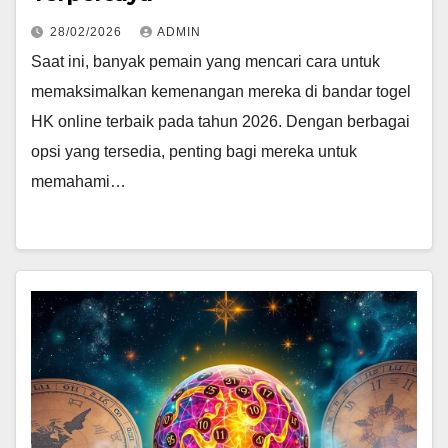
28/02/2026
ADMIN
Saat ini, banyak pemain yang mencari cara untuk
memaksimalkan kemenangan mereka di bandar togel
HK online terbaik pada tahun 2026. Dengan berbagai
opsi yang tersedia, penting bagi mereka untuk
memahami…