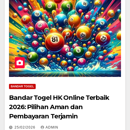
BANDAR TOGEL
Bandar Togel HK Online Terbaik
2026: Pilihan Aman dan
Pembayaran Terjamin
25/02/2026
ADMIN