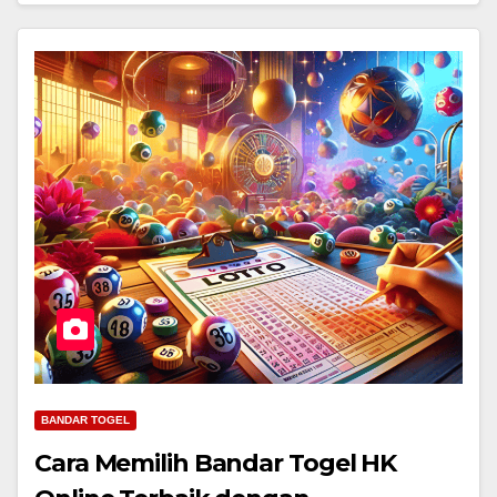
BANDAR TOGEL
Cara Memilih Bandar Togel HK