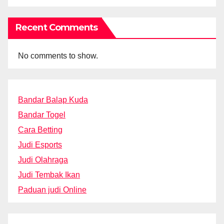
Recent Comments
No comments to show.
Bandar Balap Kuda
Bandar Togel
Cara Betting
Judi Esports
Judi Olahraga
Judi Tembak Ikan
Paduan judi Online