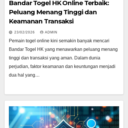
Bandar Togel HK Online Terbaik:
Peluang Menang Tinggi dan
Keamanan Transaksi
23/02/2026
ADMIN
Pemain togel online kini semakin banyak mencari
Bandar Togel HK yang menawarkan peluang menang
tinggi dan transaksi yang aman. Dalam dunia
perjudian, faktor keamanan dan keuntungan menjadi
dua hal yang…