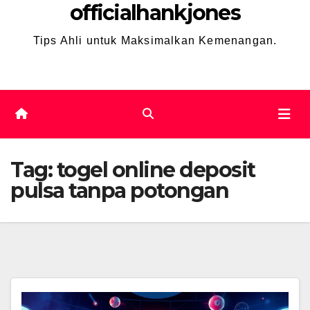
officialhankjones
Tips Ahli untuk Maksimalkan Kemenangan.
Tag:
togel online deposit
pulsa tanpa potongan