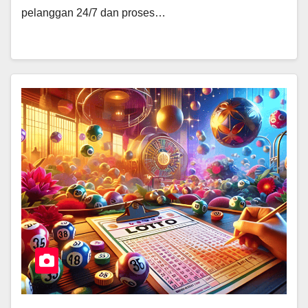
pelanggan 24/7 dan proses…