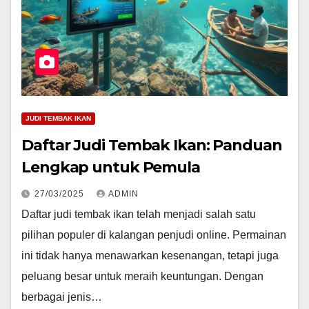
JUDI TEMBAK IKAN
Daftar Judi Tembak Ikan: Panduan
Lengkap untuk Pemula
27/03/2025
ADMIN
Daftar judi tembak ikan telah menjadi salah satu
pilihan populer di kalangan penjudi online. Permainan
ini tidak hanya menawarkan kesenangan, tetapi juga
peluang besar untuk meraih keuntungan. Dengan
berbagai jenis…