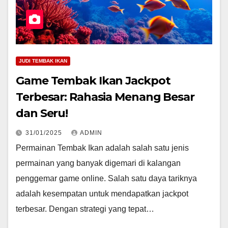
JUDI TEMBAK IKAN
Game Tembak Ikan Jackpot
Terbesar: Rahasia Menang Besar
dan Seru!
31/01/2025
ADMIN
Permainan Tembak Ikan adalah salah satu jenis
permainan yang banyak digemari di kalangan
penggemar game online. Salah satu daya tariknya
adalah kesempatan untuk mendapatkan jackpot
terbesar. Dengan strategi yang tepat…