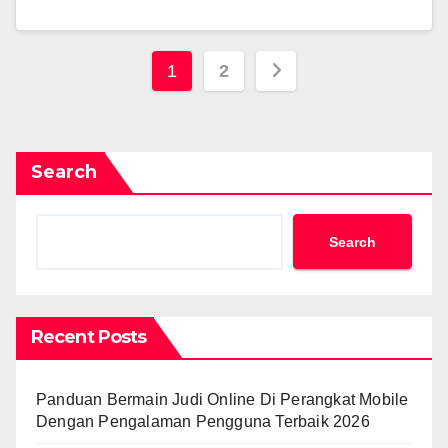
Posts
1
2
pagination
Search
Search
Recent Posts
Panduan Bermain Judi Online Di Perangkat Mobile
Dengan Pengalaman Pengguna Terbaik 2026