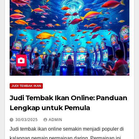
JUDI TEMBAK IKAN
Judi Tembak Ikan Online: Panduan
Lengkap untuk Pemula
30/03/2025
ADMIN
Judi tembak ikan online semakin menjadi populer di
kalangan pemain permainan daring. Permainan ini