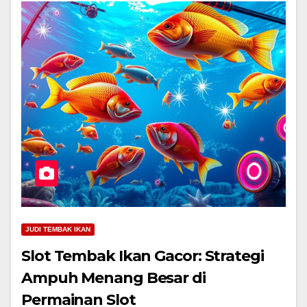
JUDI TEMBAK IKAN
Slot Tembak Ikan Gacor: Strategi
Ampuh Menang Besar di
Permainan Slot