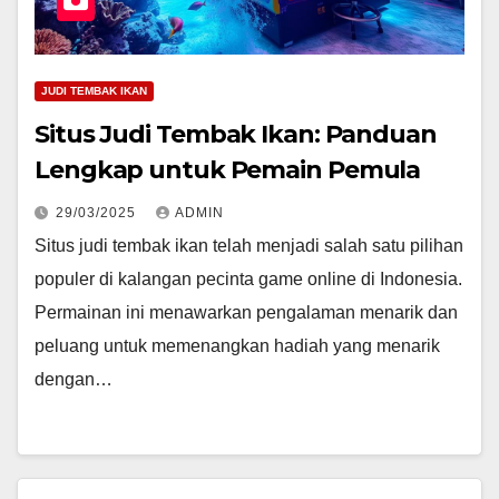
JUDI TEMBAK IKAN
Situs Judi Tembak Ikan: Panduan
Lengkap untuk Pemain Pemula
29/03/2025
ADMIN
Situs judi tembak ikan telah menjadi salah satu pilihan
populer di kalangan pecinta game online di Indonesia.
Permainan ini menawarkan pengalaman menarik dan
peluang untuk memenangkan hadiah yang menarik
dengan…