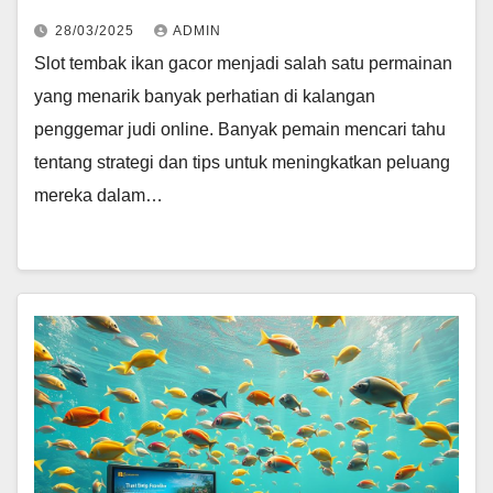
28/03/2025
ADMIN
Slot tembak ikan gacor menjadi salah satu permainan
yang menarik banyak perhatian di kalangan
penggemar judi online. Banyak pemain mencari tahu
tentang strategi dan tips untuk meningkatkan peluang
mereka dalam…