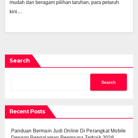
mudah dan beragam pilihan taruhan, para petaruh
kini…
Search
Search
Recent Posts
Panduan Bermain Judi Online Di Perangkat Mobile
Dengan Pengalaman Pengguna Terbaik 2026