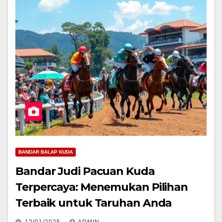
BANDAR BALAP KUDA
Bandar Judi Pacuan Kuda
Terpercaya: Menemukan Pilihan
Terbaik untuk Taruhan Anda