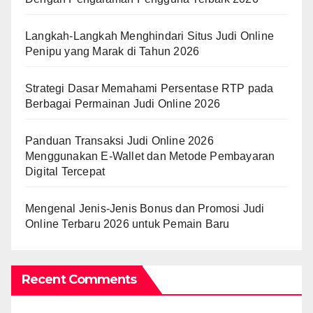
Langkah-Langkah Menghindari Situs Judi Online
Penipu yang Marak di Tahun 2026
Strategi Dasar Memahami Persentase RTP pada
Berbagai Permainan Judi Online 2026
Panduan Transaksi Judi Online 2026
Menggunakan E-Wallet dan Metode Pembayaran
Digital Tercepat
Mengenal Jenis-Jenis Bonus dan Promosi Judi
Online Terbaru 2026 untuk Pemain Baru
Recent Comments