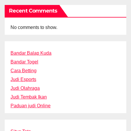
Recent Comments
No comments to show.
Bandar Balap Kuda
Bandar Togel
Cara Betting
Judi Esports
Judi Olahraga
Judi Tembak Ikan
Paduan judi Online