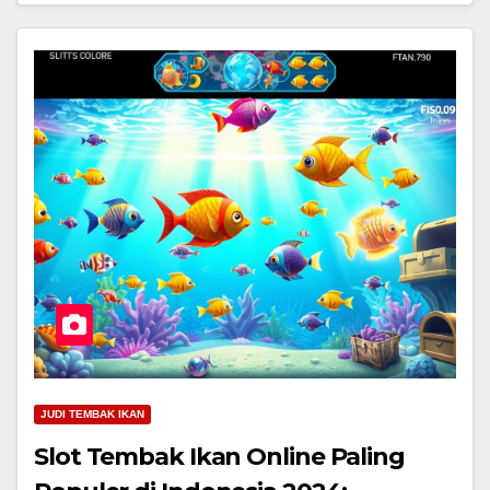
JUDI TEMBAK IKAN
Slot Tembak Ikan Online Paling