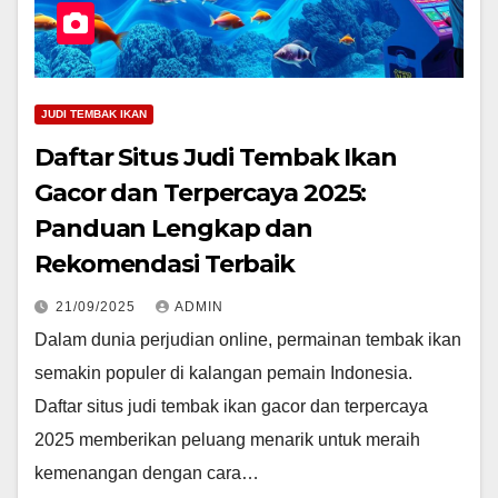
JUDI TEMBAK IKAN
Daftar Situs Judi Tembak Ikan
Gacor dan Terpercaya 2025:
Panduan Lengkap dan
Rekomendasi Terbaik
21/09/2025
ADMIN
Dalam dunia perjudian online, permainan tembak ikan
semakin populer di kalangan pemain Indonesia.
Daftar situs judi tembak ikan gacor dan terpercaya
2025 memberikan peluang menarik untuk meraih
kemenangan dengan cara…