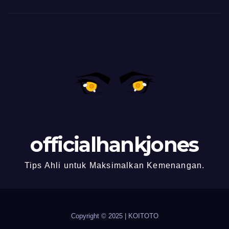
officialhankjones
Tips Ahli untuk Maksimalkan Kemenangan.
Copyright © 2025 |
KOITOTO