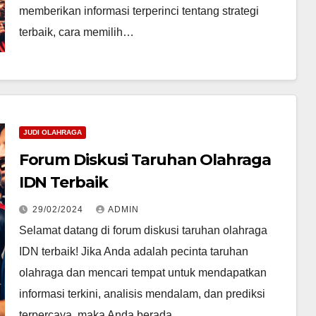
memberikan informasi terperinci tentang strategi
terbaik, cara memilih…
JUDI OLAHRAGA
Forum Diskusi Taruhan Olahraga
IDN Terbaik
29/02/2024
ADMIN
Selamat datang di forum diskusi taruhan olahraga
IDN terbaik! Jika Anda adalah pecinta taruhan
olahraga dan mencari tempat untuk mendapatkan
informasi terkini, analisis mendalam, dan prediksi
terpercaya, maka Anda berada…