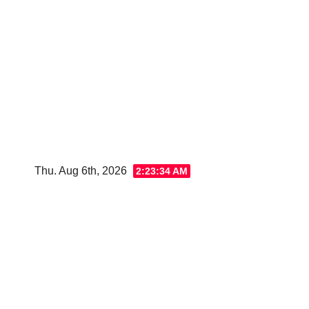
Skip
to
content
Thu. Aug 6th, 2026
2:23:35 AM