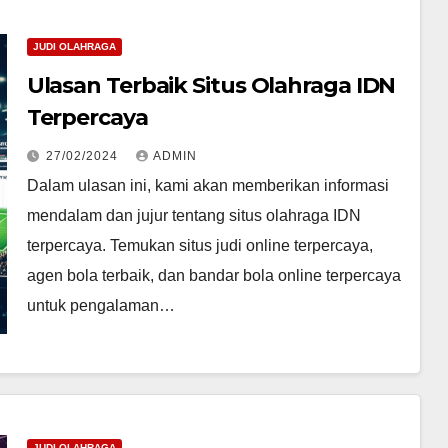
JUDI OLAHRAGA
Ulasan Terbaik Situs Olahraga IDN
Terpercaya
27/02/2024
ADMIN
Dalam ulasan ini, kami akan memberikan informasi
mendalam dan jujur tentang situs olahraga IDN
terpercaya. Temukan situs judi online terpercaya,
agen bola terbaik, dan bandar bola online terpercaya
untuk pengalaman…
JUDI OLAHRAGA