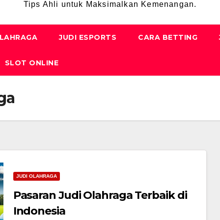
Tips Ahli untuk Maksimalkan Kemenangan.
OLAHRAGA
JUDI ESPORTS
CARA BETTING
SLOT ONLINE
aga
JUDI OLAHRAGA
Pasaran Judi Olahraga Terbaik di
Indonesia