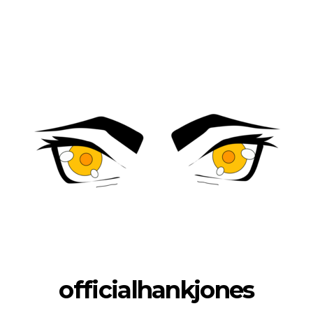
officialhankjones