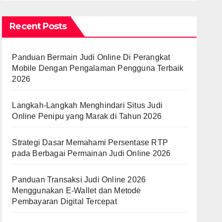
Recent Posts
Panduan Bermain Judi Online Di Perangkat
Mobile Dengan Pengalaman Pengguna Terbaik
2026
Langkah-Langkah Menghindari Situs Judi
Online Penipu yang Marak di Tahun 2026
Strategi Dasar Memahami Persentase RTP
pada Berbagai Permainan Judi Online 2026
Panduan Transaksi Judi Online 2026
Menggunakan E-Wallet dan Metode
Pembayaran Digital Tercepat