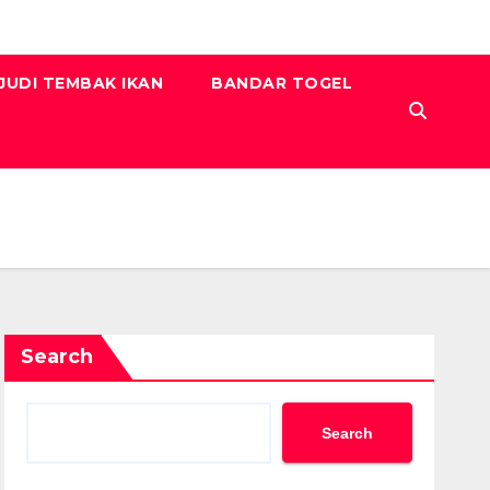
JUDI TEMBAK IKAN
BANDAR TOGEL
Search
Search