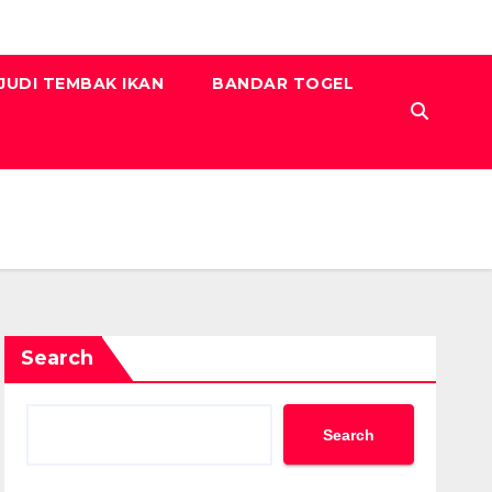
JUDI TEMBAK IKAN
BANDAR TOGEL
Search
Search