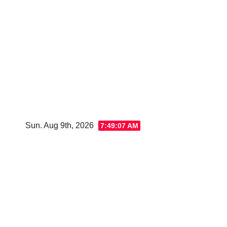
Skip
to
content
Sun. Aug 9th, 2026
7:49:08 AM