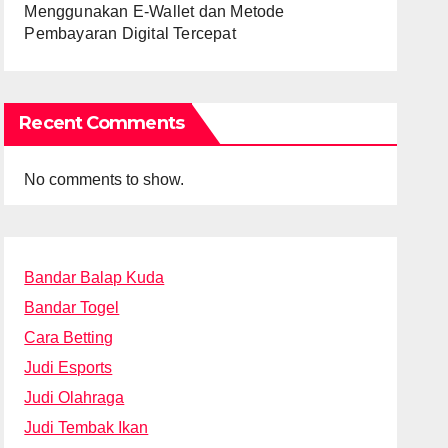
Menggunakan E-Wallet dan Metode
Pembayaran Digital Tercepat
Recent Comments
No comments to show.
Bandar Balap Kuda
Bandar Togel
Cara Betting
Judi Esports
Judi Olahraga
Judi Tembak Ikan