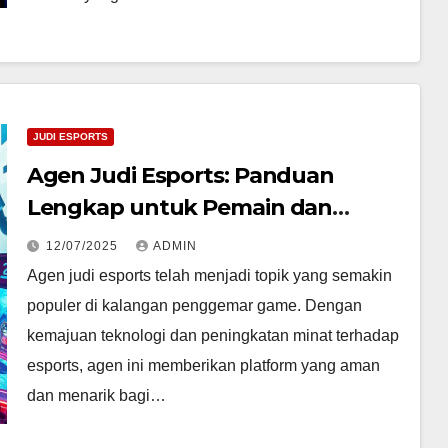
JUDI ESPORTS
Agen Judi Esports: Panduan
Lengkap untuk Pemain dan
Penjudi
12/07/2025
ADMIN
Agen judi esports telah menjadi topik yang semakin
populer di kalangan penggemar game. Dengan
kemajuan teknologi dan peningkatan minat terhadap
esports, agen ini memberikan platform yang aman
dan menarik bagi…