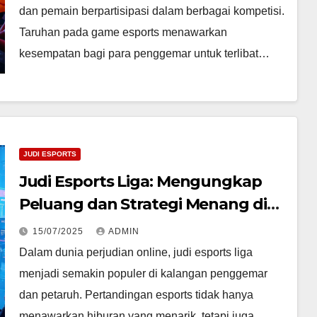
dan pemain berpartisipasi dalam berbagai kompetisi.
Taruhan pada game esports menawarkan
kesempatan bagi para penggemar untuk terlibat…
JUDI ESPORTS
Judi Esports Liga: Mengungkap
Peluang dan Strategi Menang di
Kompetisi Gaming
15/07/2025
ADMIN
Dalam dunia perjudian online, judi esports liga
menjadi semakin populer di kalangan penggemar
dan petaruh. Pertandingan esports tidak hanya
menawarkan hiburan yang menarik, tetapi juga