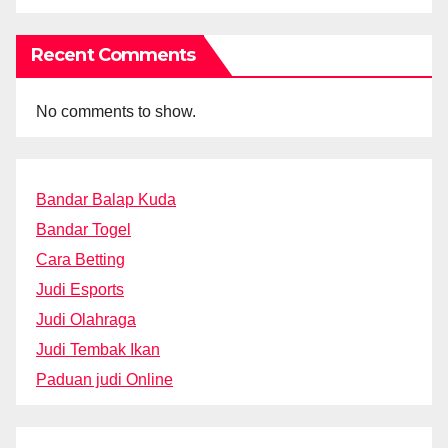
Recent Comments
No comments to show.
Bandar Balap Kuda
Bandar Togel
Cara Betting
Judi Esports
Judi Olahraga
Judi Tembak Ikan
Paduan judi Online