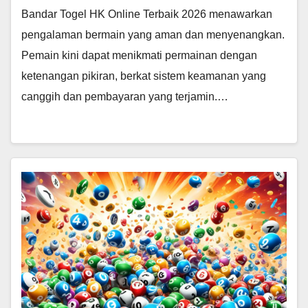
Bandar Togel HK Online Terbaik 2026 menawarkan
pengalaman bermain yang aman dan menyenangkan.
Pemain kini dapat menikmati permainan dengan
ketenangan pikiran, berkat sistem keamanan yang
canggih dan pembayaran yang terjamin.…