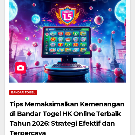
BANDAR TOGEL
Tips Memaksimalkan Kemenangan
di Bandar Togel HK Online Terbaik
Tahun 2026: Strategi Efektif dan
Terpercaya