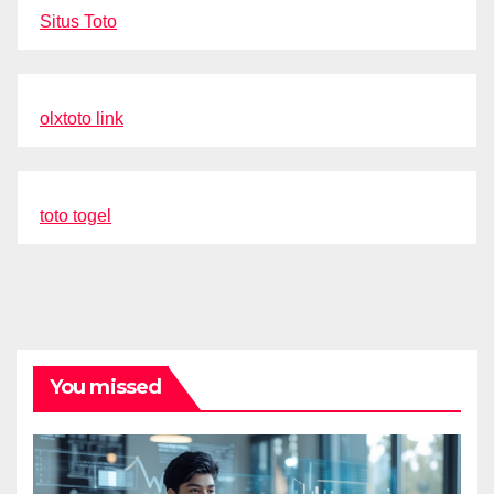
Situs Toto
olxtoto link
toto togel
You missed