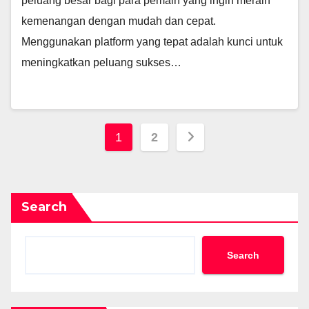
peluang besar bagi para pemain yang ingin meraih
kemenangan dengan mudah dan cepat.
Menggunakan platform yang tepat adalah kunci untuk
meningkatkan peluang sukses…
Posts
1
2
pagination
Search
Search