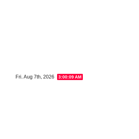
Skip
to
content
Fri. Aug 7th, 2026
3:00:10 AM