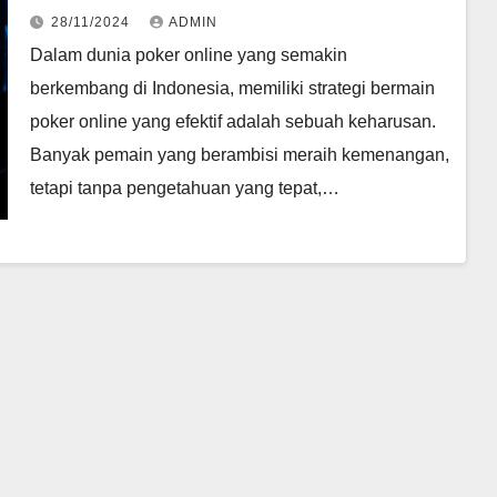
28/11/2024
ADMIN
Dalam dunia poker online yang semakin
berkembang di Indonesia, memiliki strategi bermain
poker online yang efektif adalah sebuah keharusan.
Banyak pemain yang berambisi meraih kemenangan,
tetapi tanpa pengetahuan yang tepat,…