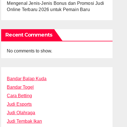
Mengenal Jenis-Jenis Bonus dan Promosi Judi
Online Terbaru 2026 untuk Pemain Baru
Recent Comments
No comments to show.
Bandar Balap Kuda
Bandar Togel
Cara Betting
Judi Esports
Judi Olahraga
Judi Tembak Ikan