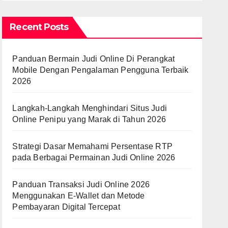
Recent Posts
Panduan Bermain Judi Online Di Perangkat
Mobile Dengan Pengalaman Pengguna Terbaik
2026
Langkah-Langkah Menghindari Situs Judi
Online Penipu yang Marak di Tahun 2026
Strategi Dasar Memahami Persentase RTP
pada Berbagai Permainan Judi Online 2026
Panduan Transaksi Judi Online 2026
Menggunakan E-Wallet dan Metode
Pembayaran Digital Tercepat