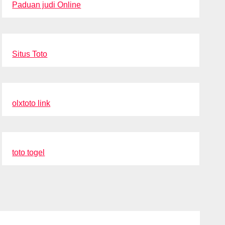
Paduan judi Online
Situs Toto
olxtoto link
toto togel