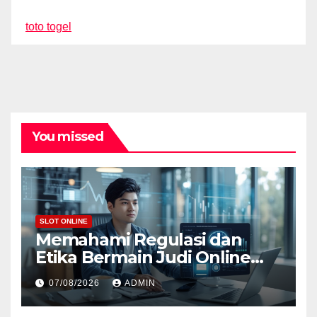
toto togel
You missed
SLOT ONLINE
Memahami Regulasi dan
Etika Bermain Judi Online
Secara Bijak di Era Digital
07/08/2026
ADMIN
2026