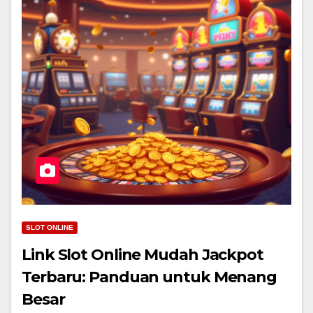
SLOT ONLINE
Link Slot Online Mudah Jackpot
Terbaru: Panduan untuk Menang
Besar