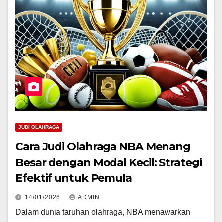
JUDI OLAHRAGA
Cara Judi Olahraga NBA Menang
Besar dengan Modal Kecil: Strategi
Efektif untuk Pemula
14/01/2026
ADMIN
Dalam dunia taruhan olahraga, NBA menawarkan