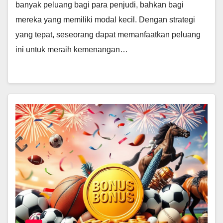
banyak peluang bagi para penjudi, bahkan bagi
mereka yang memiliki modal kecil. Dengan strategi
yang tepat, seseorang dapat memanfaatkan peluang
ini untuk meraih kemenangan…