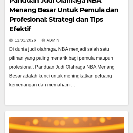
Panduan Judi Olahraga NBA
Menang Besar Untuk Pemula dan
Profesional: Strategi dan Tips
Efektif
12/01/2026
ADMIN
Di dunia judi olahraga, NBA menjadi salah satu
pilihan yang paling menarik bagi pemula maupun
profesional. Panduan Judi Olahraga NBA Menang
Besar adalah kunci untuk meningkatkan peluang
kemenangan dan memahami…