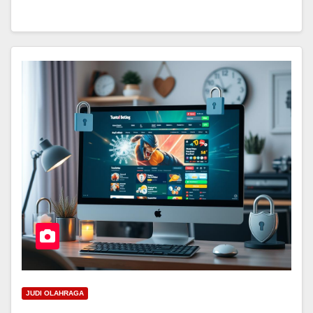
JUDI OLAHRAGA