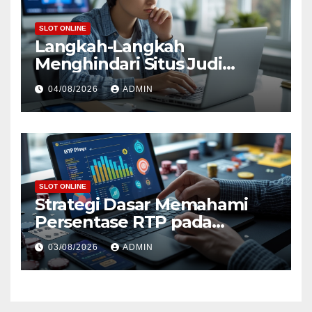
SLOT ONLINE
Langkah-Langkah
Menghindari Situs Judi
Online Penipu yang Marak di
04/08/2026
ADMIN
Tahun 2026
SLOT ONLINE
Strategi Dasar Memahami
Persentase RTP pada
Berbagai Permainan Judi
03/08/2026
ADMIN
Online 2026