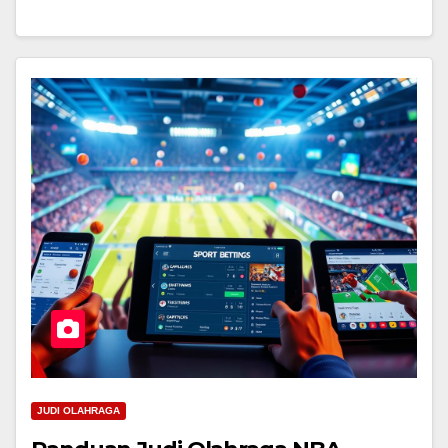
JUDI OLAHRAGA