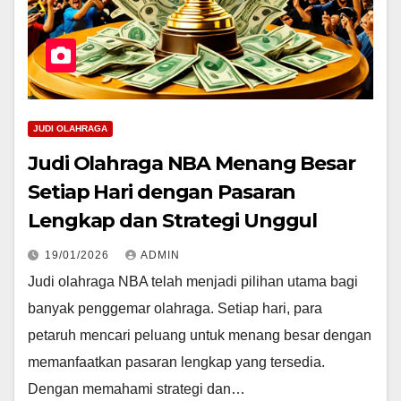
JUDI OLAHRAGA
Judi Olahraga NBA Menang Besar
Setiap Hari dengan Pasaran
Lengkap dan Strategi Unggul
19/01/2026
ADMIN
Judi olahraga NBA telah menjadi pilihan utama bagi
banyak penggemar olahraga. Setiap hari, para
petaruh mencari peluang untuk menang besar dengan
memanfaatkan pasaran lengkap yang tersedia.
Dengan memahami strategi dan…