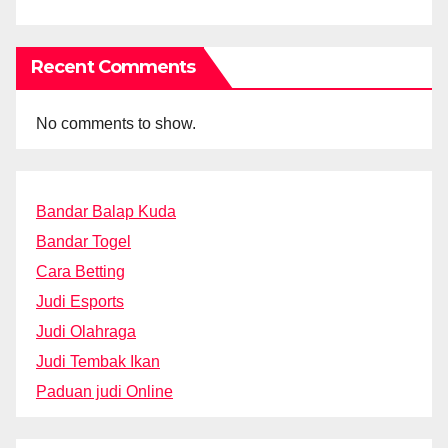
Recent Comments
No comments to show.
Bandar Balap Kuda
Bandar Togel
Cara Betting
Judi Esports
Judi Olahraga
Judi Tembak Ikan
Paduan judi Online