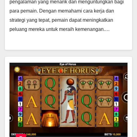
pengalaman yang menarik dan menguntungkan bagi
para pemain. Dengan memahami cara kerja dan
strategi yang tepat, pemain dapat meningkatkan
peluang mereka untuk meraih kemenangan.…