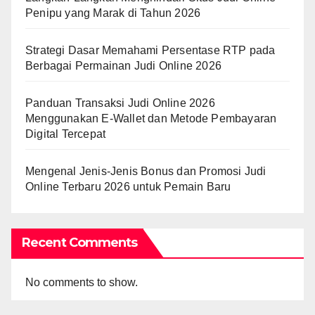
Penipu yang Marak di Tahun 2026
Strategi Dasar Memahami Persentase RTP pada
Berbagai Permainan Judi Online 2026
Panduan Transaksi Judi Online 2026
Menggunakan E-Wallet dan Metode Pembayaran
Digital Tercepat
Mengenal Jenis-Jenis Bonus dan Promosi Judi
Online Terbaru 2026 untuk Pemain Baru
Recent Comments
No comments to show.