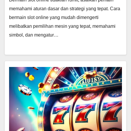
memahami aturan dasar dan strategi yang tepat. Cara
bermain slot online yang mudah dimengerti
melibatkan pemilihan mesin yang tepat, memahami
simbol, dan mengatur…