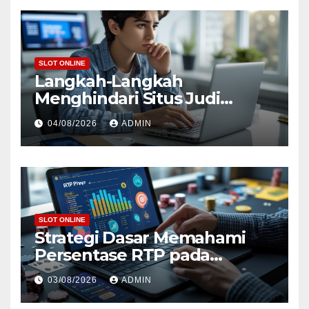
SLOT ONLINE
Langkah-Langkah
Menghindari Situs Judi
Online Penipu yang Marak di
04/08/2026
ADMIN
Tahun 2026
SLOT ONLINE
Strategi Dasar Memahami
Persentase RTP pada
Berbagai Permainan Judi
03/08/2026
ADMIN
Online 2026