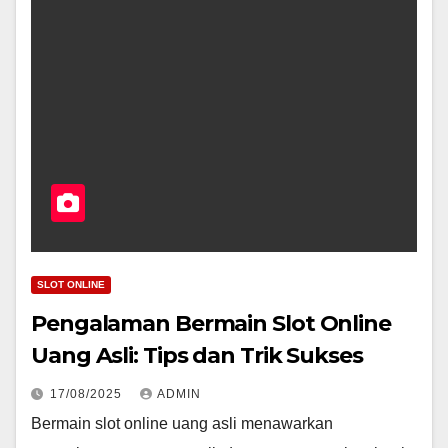
SLOT ONLINE
Pengalaman Bermain Slot Online
Uang Asli: Tips dan Trik Sukses
17/08/2025
ADMIN
Bermain slot online uang asli menawarkan