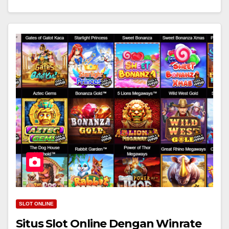
SLOT ONLINE
Situs Slot Online Dengan Winrate