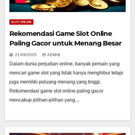
SLOT ONLINE
Rekomendasi Game Slot Online
Paling Gacor untuk Menang Besar
21/08/2025
ADMIN
Dalam dunia perjudian online, banyak pemain yang
mencari game slot yang tidak hanya menghibur tetapi
juga memiliki peluang menang yang tinggi.
Rekomendasi game slot online paling gacor
mencakup pilihan-pilihan yang…