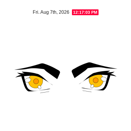
Skip
Fri. Aug 7th, 2026
12:17:04 PM
to
content