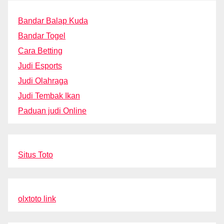
Bandar Balap Kuda
Bandar Togel
Cara Betting
Judi Esports
Judi Olahraga
Judi Tembak Ikan
Paduan judi Online
Situs Toto
olxtoto link