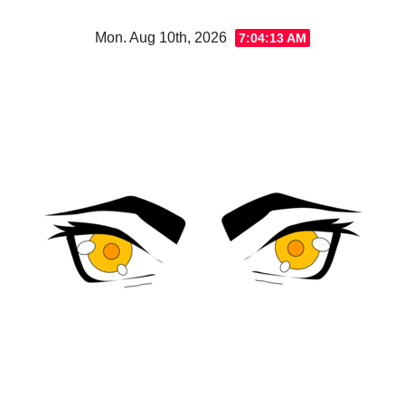
Skip
Mon. Aug 10th, 2026
7:04:13 AM
to
content