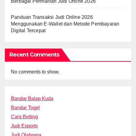
Berbagai Permainan Judi Online 2026
Panduan Transaksi Judi Online 2026
Menggunakan E-Wallet dan Metode Pembayaran
Digital Tercepat
Recent Comments
No comments to show.
Bandar Balap Kuda
Bandar Togel
Cara Betting
Judi Esports
Judi Olahraga