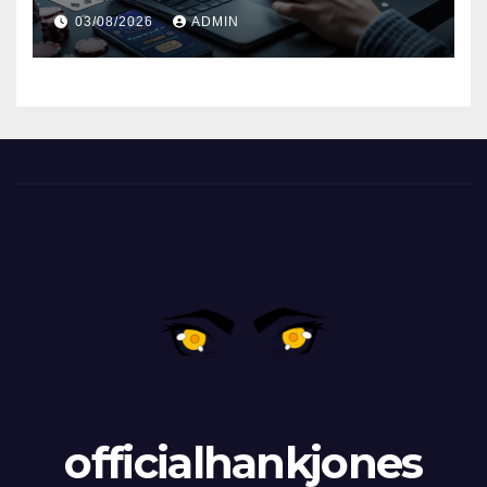
Berbagai Permainan Judi
03/08/2026
ADMIN
Online 2026
officialhankjones