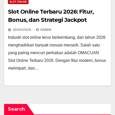
SLOT ONLINE
Slot Online Terbaru 2026: Fitur,
Bonus, dan Strategi Jackpot
30/04/2026
ADMIN
Industri slot online terus berkembang, dan tahun 2026
menghadirkan banyak inovasi menarik. Salah satu
yang paling mencuri perhatian adalah OMACUAN
Slot Online Terbaru 2026. Dengan fitur modern, bonus
melimpah, dan…
Search