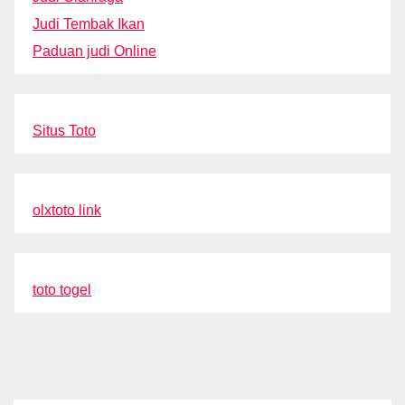
Judi Tembak Ikan
Paduan judi Online
Situs Toto
olxtoto link
toto togel