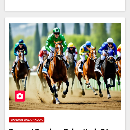
BANDAR BALAP KUDA