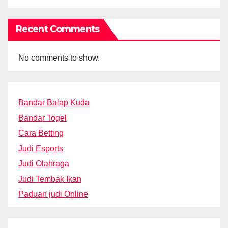
Recent Comments
No comments to show.
Bandar Balap Kuda
Bandar Togel
Cara Betting
Judi Esports
Judi Olahraga
Judi Tembak Ikan
Paduan judi Online