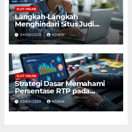
SLOT ONLINE
Langkah-Langkah
Menghindari Situs Judi
Online Penipu yang Marak di
04/08/2026
ADMIN
Tahun 2026
SLOT ONLINE
Strategi Dasar Memahami
Persentase RTP pada
Berbagai Permainan Judi
03/08/2026
ADMIN
Online 2026