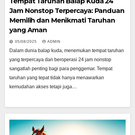
Tempat Taruhan Balap Kuda 24
Jam Nonstop Terpercaya: Panduan
Memilih dan Menikmati Taruhan
yang Aman
05/08/2025
ADMIN
Dalam dunia balap kuda, menemukan tempat taruhan
yang terpercaya dan beroperasi 24 jam nonstop
sangatlah penting bagi para penggemar. Tempat
taruhan yang tepat tidak hanya menawarkan
kemudahan akses tetapi juga…