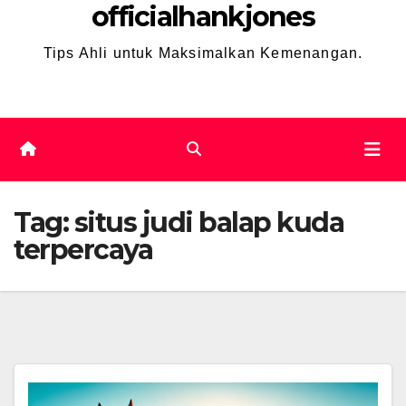
officialhankjones
Tips Ahli untuk Maksimalkan Kemenangan.
Tag:
situs judi balap kuda
terpercaya