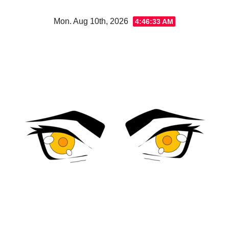
Skip
Mon. Aug 10th, 2026
4:46:35 AM
to
content