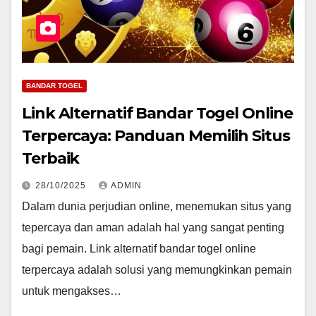
BANDAR TOGEL
Link Alternatif Bandar Togel Online
Terpercaya: Panduan Memilih Situs
Terbaik
28/10/2025
ADMIN
Dalam dunia perjudian online, menemukan situs yang
tepercaya dan aman adalah hal yang sangat penting
bagi pemain. Link alternatif bandar togel online
terpercaya adalah solusi yang memungkinkan pemain
untuk mengakses…