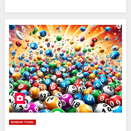
BANDAR TOGEL