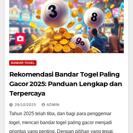
BANDAR TOGEL
Rekomendasi Bandar Togel Paling
Gacor 2025: Panduan Lengkap dan
Terpercaya
26/10/2025
ADMIN
Tahun 2025 telah tiba, dan bagi para penggemar
togel, mencari bandar togel paling gacor menjadi
prioritas yang penting. Dengan pilihan yang tepat,