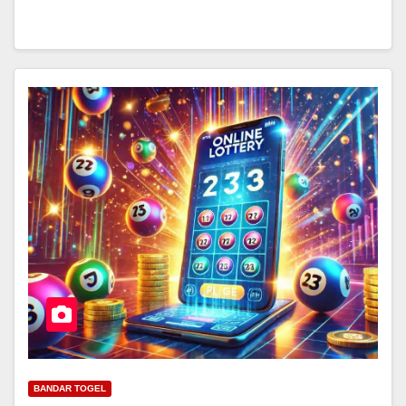
BANDAR TOGEL