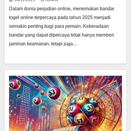
04/11/2025
ADMIN
Dalam dunia perjudian online, menemukan bandar
togel online terpercaya pada tahun 2025 menjadi
semakin penting bagi para pemain. Keberadaan
bandar yang dapat dipercaya tidak hanya memberi
jaminan keamanan, tetapi juga…